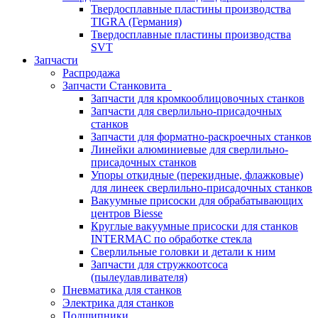
Твердосплавные пластины производства
TIGRA (Германия)
Твердосплавные пластины производства
SVT
Запчасти
Распродажа
Запчасти Станковита
Запчасти для кромкооблицовочных станков
Запчасти для сверлильно-присадочных
станков
Запчасти для форматно-раскроечных станков
Линейки алюминиевые для сверлильно-
присадочных станков
Упоры откидные (перекидные, флажковые)
для линеек сверлильно-присадочных станков
Вакуумные присоски для обрабатывающих
центров Biesse
Круглые вакуумные присоски для станков
INTERMAC по обработке стекла
Сверлильные головки и детали к ним
Запчасти для стружкоотсоса
(пылеулавливателя)
Пневматика для станков
Электрика для станков
Подшипники