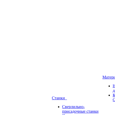
Матер
Н
д
К
Станки
G
Сверлильно-
присадочные станки