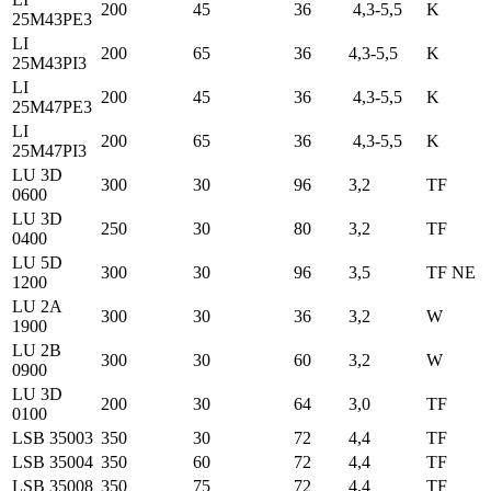
200
45
36
4,3-5,5
K
25M43PE3
LI
200
65
36
4,3-5,5
K
25M43PI3
LI
200
45
36
4,3-5,5
K
25M47PE3
LI
200
65
36
4,3-5,5
K
25M47PI3
LU 3D
300
30
96
3,2
TF
0600
LU 3D
250
30
80
3,2
TF
0400
LU 5D
300
30
96
3,5
TF NE
1200
LU 2A
300
30
36
3,2
W
1900
LU 2B
300
30
60
3,2
W
0900
LU 3D
200
30
64
3,0
TF
0100
LSB 35003
350
30
72
4,4
TF
LSB 35004
350
60
72
4,4
TF
LSB 35008
350
75
72
4,4
TF