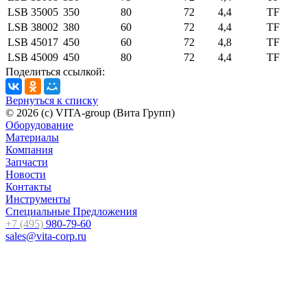
LSB 35005
350
80
72
4,4
TF
LSB 38002
380
60
72
4,4
TF
LSB 45017
450
60
72
4,8
TF
LSB 45009
450
80
72
4,4
TF
Поделиться ссылкой:
Вернуться к списку
© 2026 (c) VITA-group (Вита Групп)
Оборудование
Материалы
Компания
Запчасти
Новости
Контакты
Инструменты
Специальные Предложения
+7 (495)
980-79-60
sales@vita-corp.ru