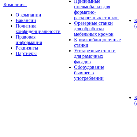
Прижимные
Компания
пневмобалки для
форматно-
О компании
раскроечных станков
Вакансии
К
Фрезерные станки
Политика
(
для обработки
конфиденциальности
мебельных кромок
Правовая
Кромкооблицовочные
информация
станки
Реквизиты
Усозарезные станки
Партнеры
для рамочных
фасадов
Оборудование
бывшее в
употреблении
К
(