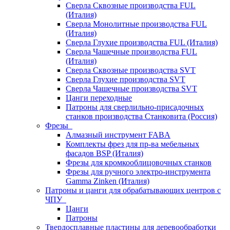
Сверла Сквозные производства FUL
(Италия)
Сверла Монолитные производства FUL
(Италия)
Сверла Глухие производства FUL (Италия)
Сверла Чашечные производства FUL
(Италия)
Сверла Сквозные производства SVT
Сверла Глухие производства SVT
Сверла Чашечные производства SVT
Цанги переходные
Патроны для сверлильно-присадочных
станков производства Станковита (Россия)
Фрезы
Алмазный инструмент FABA
Комплекты фрез для пр-ва мебельных
фасадов BSP (Италия)
Фрезы для кромкооблицовочных станков
Фрезы для ручного электро-инструмента
Gamma Zinken (Италия)
Патроны и цанги для обрабатывающих центров с
ЧПУ
Цанги
Патроны
Твердосплавные пластины для деревообработки