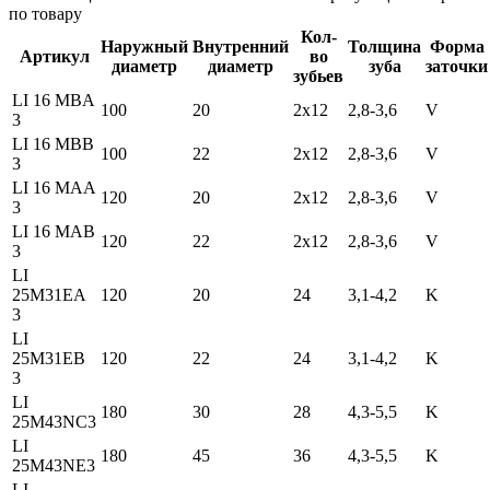
по товару
Кол-
Наружный
Внутренний
Толщина
Форма
Артикул
во
диаметр
диаметр
зуба
заточки
зубьев
LI 16 MBA
100
20
2x12
2,8-3,6
V
3
LI 16 MBB
100
22
2x12
2,8-3,6
V
3
LI 16 MAA
120
20
2x12
2,8-3,6
V
3
LI 16 MAB
120
22
2x12
2,8-3,6
V
3
LI
25M31EA
120
20
24
3,1-4,2
K
3
LI
25M31EB
120
22
24
3,1-4,2
K
3
LI
180
30
28
4,3-5,5
K
25M43NC3
LI
180
45
36
4,3-5,5
K
25M43NE3
LI