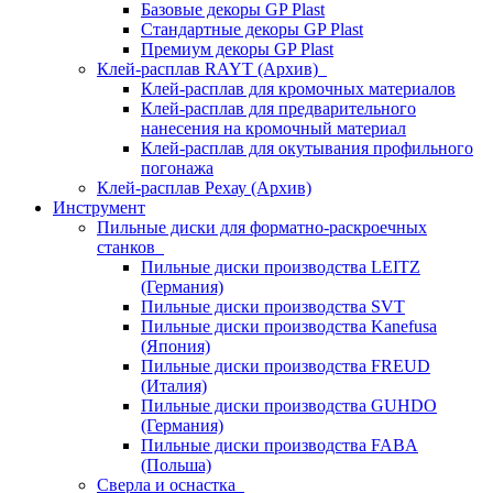
Базовые декоры GP Plast
Стандартные декоры GP Plast
Премиум декоры GP Plast
Клей-расплав RAYT (Архив)
Клей-расплав для кромочных материалов
Клей-расплав для предварительного
нанесения на кромочный материал
Клей-расплав для окутывания профильного
погонажа
Клей-расплав Рехау (Архив)
Инструмент
Пильные диски для форматно-раскроечных
станков
Пильные диски производства LEITZ
(Германия)
Пильные диски производства SVT
Пильные диски производства Kanefusa
(Япония)
Пильные диски производства FREUD
(Италия)
Пильные диски производства GUHDO
(Германия)
Пильные диски производства FABA
(Польша)
Сверла и оснастка