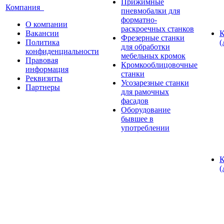
Прижимные
Компания
пневмобалки для
форматно-
О компании
раскроечных станков
Вакансии
К
Фрезерные станки
Политика
(
для обработки
конфиденциальности
мебельных кромок
Правовая
Кромкооблицовочные
информация
станки
Реквизиты
Усозарезные станки
Партнеры
для рамочных
фасадов
Оборудование
бывшее в
употреблении
К
(