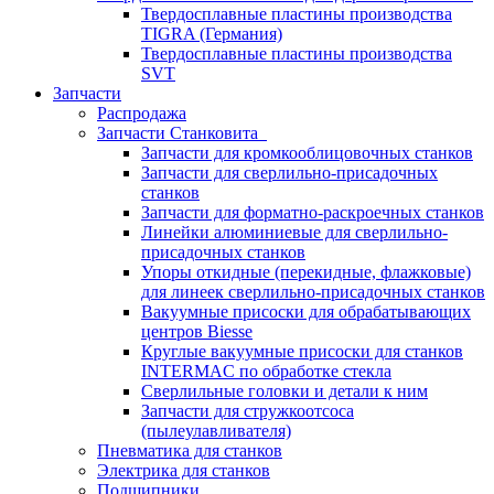
Твердосплавные пластины производства
TIGRA (Германия)
Твердосплавные пластины производства
SVT
Запчасти
Распродажа
Запчасти Станковита
Запчасти для кромкооблицовочных станков
Запчасти для сверлильно-присадочных
станков
Запчасти для форматно-раскроечных станков
Линейки алюминиевые для сверлильно-
присадочных станков
Упоры откидные (перекидные, флажковые)
для линеек сверлильно-присадочных станков
Вакуумные присоски для обрабатывающих
центров Biesse
Круглые вакуумные присоски для станков
INTERMAC по обработке стекла
Сверлильные головки и детали к ним
Запчасти для стружкоотсоса
(пылеулавливателя)
Пневматика для станков
Электрика для станков
Подшипники