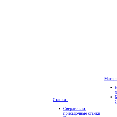
Матер
Н
д
К
Станки
G
Сверлильно-
присадочные станки