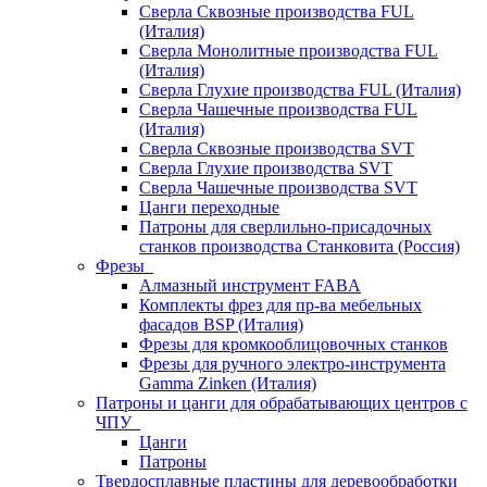
Сверла Сквозные производства FUL
(Италия)
Сверла Монолитные производства FUL
(Италия)
Сверла Глухие производства FUL (Италия)
Сверла Чашечные производства FUL
(Италия)
Сверла Сквозные производства SVT
Сверла Глухие производства SVT
Сверла Чашечные производства SVT
Цанги переходные
Патроны для сверлильно-присадочных
станков производства Станковита (Россия)
Фрезы
Алмазный инструмент FABA
Комплекты фрез для пр-ва мебельных
фасадов BSP (Италия)
Фрезы для кромкооблицовочных станков
Фрезы для ручного электро-инструмента
Gamma Zinken (Италия)
Патроны и цанги для обрабатывающих центров с
ЧПУ
Цанги
Патроны
Твердосплавные пластины для деревообработки