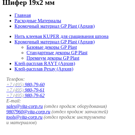
Шифер 19x2 мм
Главная
Расходные Материалы
Кромочный материал GP Plast (Архив)
Нить клеевая KUPER для сращивания шпона
Кромочный материал GP Plast (Архив)
Базовые декоры GP Plast
Стандартные декоры GP Plast
Премиум декоры GP Plast
Клей-расплав RAYT (Архив)
Клей-расплав Рехау (Архив)
Телефон:
+7 (495)
980-79-60
+7 (495)
980-79-61
+7 (495)
980-79-62
E-mail:
sales@vita-corp.ru
(отдел продаж оборудования)
9807960@vita-corp.ru
(отдел продаж запчастей)
tools@vita-corp.ru
(отдел продаж инструмента
и
материалов
)