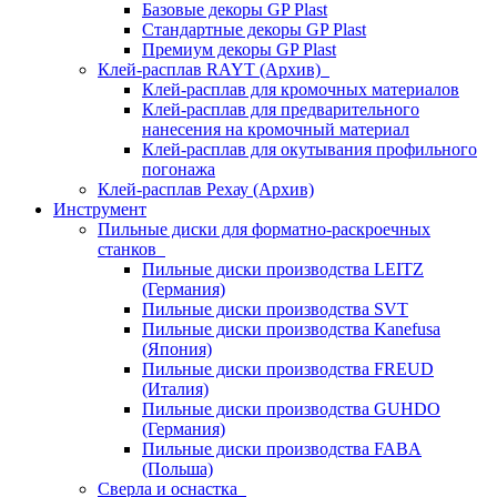
Базовые декоры GP Plast
Стандартные декоры GP Plast
Премиум декоры GP Plast
Клей-расплав RAYT (Архив)
Клей-расплав для кромочных материалов
Клей-расплав для предварительного
нанесения на кромочный материал
Клей-расплав для окутывания профильного
погонажа
Клей-расплав Рехау (Архив)
Инструмент
Пильные диски для форматно-раскроечных
станков
Пильные диски производства LEITZ
(Германия)
Пильные диски производства SVT
Пильные диски производства Kanefusa
(Япония)
Пильные диски производства FREUD
(Италия)
Пильные диски производства GUHDO
(Германия)
Пильные диски производства FABA
(Польша)
Сверла и оснастка