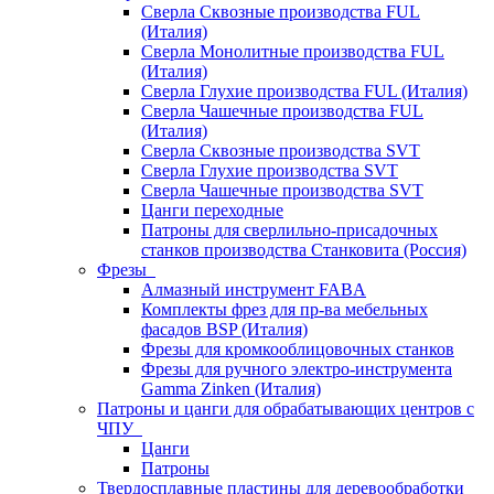
Сверла Сквозные производства FUL
(Италия)
Сверла Монолитные производства FUL
(Италия)
Сверла Глухие производства FUL (Италия)
Сверла Чашечные производства FUL
(Италия)
Сверла Сквозные производства SVT
Сверла Глухие производства SVT
Сверла Чашечные производства SVT
Цанги переходные
Патроны для сверлильно-присадочных
станков производства Станковита (Россия)
Фрезы
Алмазный инструмент FABA
Комплекты фрез для пр-ва мебельных
фасадов BSP (Италия)
Фрезы для кромкооблицовочных станков
Фрезы для ручного электро-инструмента
Gamma Zinken (Италия)
Патроны и цанги для обрабатывающих центров с
ЧПУ
Цанги
Патроны
Твердосплавные пластины для деревообработки