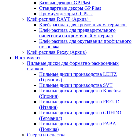
Базовые декоры GP Plast
Стандартные декоры GP Plast
Премиум декоры GP Plast
Клей-расплав RAYT (Архив)
Клей-расплав для кромочных материалов
Клей-расплав для предварительного
нанесения на кромочный материал
Клей-расплав для окутывания профильного
погонажа
Клей-расплав Рехау (Архив)
Инструмент
Пильные диски для форматно-раскроечных
станков
Пильные диски производства LEITZ
(Германия)
Пильные диски производства SVT
Пильные диски производства Kanefusa
(Япония)
Пильные диски производства FREUD
(Италия)
Пильные диски производства GUHDO
(Германия)
Пильные диски производства FABA
(Польша)
Сверла и оснастка