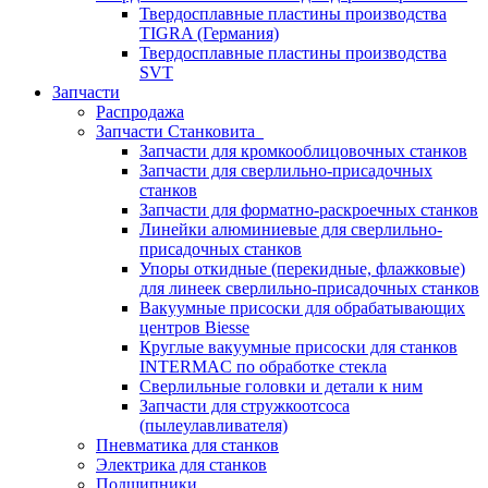
Твердосплавные пластины производства
TIGRA (Германия)
Твердосплавные пластины производства
SVT
Запчасти
Распродажа
Запчасти Станковита
Запчасти для кромкооблицовочных станков
Запчасти для сверлильно-присадочных
станков
Запчасти для форматно-раскроечных станков
Линейки алюминиевые для сверлильно-
присадочных станков
Упоры откидные (перекидные, флажковые)
для линеек сверлильно-присадочных станков
Вакуумные присоски для обрабатывающих
центров Biesse
Круглые вакуумные присоски для станков
INTERMAC по обработке стекла
Сверлильные головки и детали к ним
Запчасти для стружкоотсоса
(пылеулавливателя)
Пневматика для станков
Электрика для станков
Подшипники