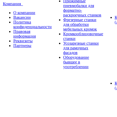
Прижимные
Компания
пневмобалки для
форматно-
О компании
раскроечных станков
Вакансии
К
Фрезерные станки
Политика
(
для обработки
конфиденциальности
мебельных кромок
Правовая
Кромкооблицовочные
информация
станки
Реквизиты
Усозарезные станки
Партнеры
для рамочных
фасадов
Оборудование
бывшее в
употреблении
К
(