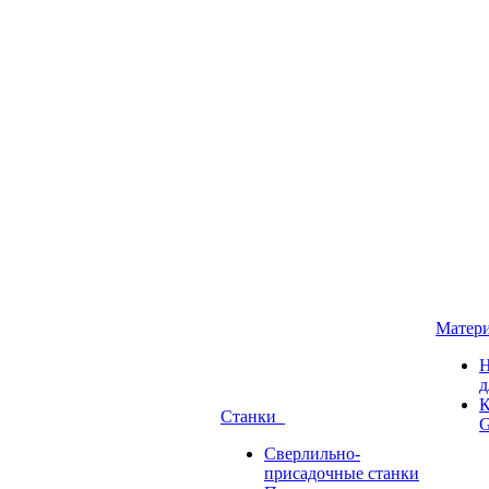
Матер
Н
д
К
Станки
G
Сверлильно-
присадочные станки