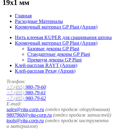
19x1 мм
Главная
Расходные Материалы
Кромочный материал GP Plast (Архив)
Нить клеевая KUPER для сращивания шпона
Кромочный материал GP Plast (Архив)
Базовые декоры GP Plast
Стандартные декоры GP Plast
Премиум декоры GP Plast
Клей-расплав RAYT (Архив)
Клей-расплав Рехау (Архив)
Телефон:
+7 (495)
980-79-60
+7 (495)
980-79-61
+7 (495)
980-79-62
E-mail:
sales@vita-corp.ru
(отдел продаж оборудования)
9807960@vita-corp.ru
(отдел продаж запчастей)
tools@vita-corp.ru
(отдел продаж инструмента
и
материалов
)