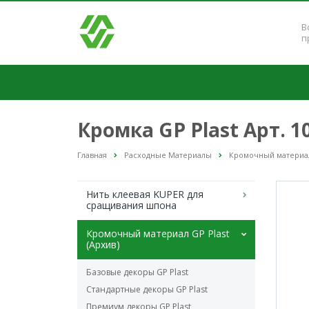
В
п
Кромка GP Plast Арт. 
Главная
Расходные Материалы
Кромочный материал 
Нить клеевая KUPER для
сращивания шпона
Кромочный материал GP Plast
(Архив)
Базовые декоры GP Plast
Стандартные декоры GP Plast
Премиум декоры GP Plast