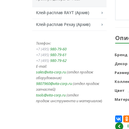
Клей-расплав RAYT (Архив)
Клей-расплав Рехау (Архив)
Опи
Телефон:
+7 (495)
980-79-60
+7 (495)
980-79-61
Бренд
+7 (495)
980-79-62
Декор
E-mail:
sales@vita-corp.ru
(отдел продаж
Разме
оборудования)
Колле
9807960@vita-corp.ru
(отдел продаж
запчастей)
Цвет
tools@vita-corp.ru
(отдел
Матер
продаж инструмента и
материалов
)