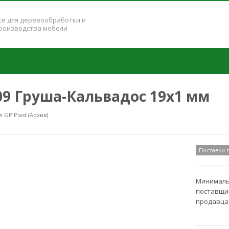
сё для деревообработки и
роизводства мебели
109 Груша-Кальвадос 19x1 мм
GP Plast (Архив)
Поставки
Минимальн
поставщик
продавца