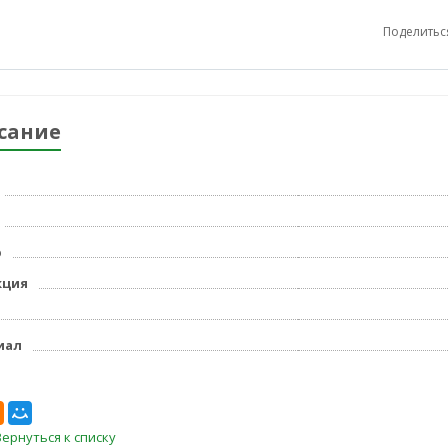
Поделитьс
сание
р
кция
иал
Вернуться к списку