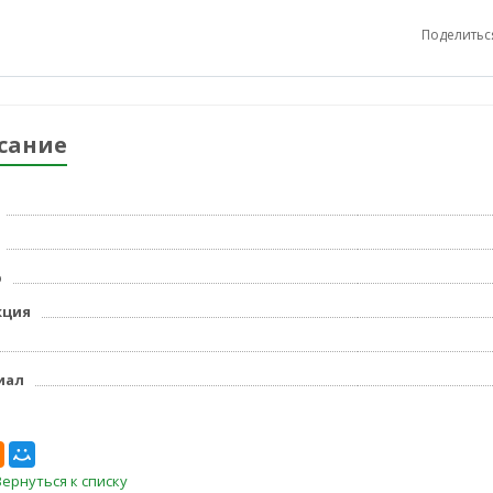
Поделитьс
сание
р
кция
иал
Вернуться к списку