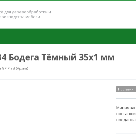
сё для деревообработки и
роизводства мебели
134 Бодега Тёмный 35x1 мм
GP Plast (Архив)
Поставки
Минимальн
поставщик
продавца