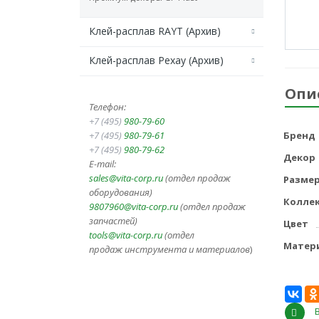
Клей-расплав RAYT (Архив)
Клей-расплав Рехау (Архив)
Опи
Телефон:
+7 (495)
980-79-60
+7 (495)
980-79-61
Бренд
+7 (495)
980-79-62
Декор
E-mail:
sales@vita-corp.ru
(отдел продаж
Разме
оборудования)
Колле
9807960@vita-corp.ru
(отдел продаж
запчастей)
Цвет
tools@vita-corp.ru
(отдел
Матер
продаж инструмента и
материалов
)