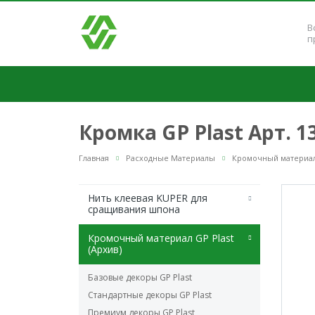
В
п
Кромка GP Plast Арт. 
Главная
Расходные Материалы
Кромочный материал 
Нить клеевая KUPER для
сращивания шпона
Кромочный материал GP Plast
(Архив)
Базовые декоры GP Plast
Стандартные декоры GP Plast
Премиум декоры GP Plast