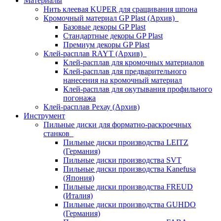
Материалы
Нить клеевая KUPER для сращивания шпона
Кромочный материал GP Plast (Архив)
Базовые декоры GP Plast
Стандартные декоры GP Plast
Премиум декоры GP Plast
Клей-расплав RAYT (Архив)
Клей-расплав для кромочных материалов
Клей-расплав для предварительного
нанесения на кромочный материал
Клей-расплав для окутывания профильного
погонажа
Клей-расплав Рехау (Архив)
Инструмент
Пильные диски для форматно-раскроечных
станков
Пильные диски производства LEITZ
(Германия)
Пильные диски производства SVT
Пильные диски производства Kanefusa
(Япония)
Пильные диски производства FREUD
(Италия)
Пильные диски производства GUHDO
(Германия)