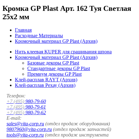
Кромка GP Plast Арт. 162 Туя Светлая
25x2 мм
Главная
Расходные Материалы
Кромочный материал GP Plast (Архив)
Нить клеевая KUPER для сращивания шпона
Кромочный материал GP Plast (Архив)
Базовые декоры GP Plast
Стандартные декоры GP Plast
Премиум декоры GP Plast
Клей-расплав RAYT (Архив)
Клей-расплав Рехау (Архив)
Телефон:
+7 (495)
980-79-60
+7 (495)
980-79-61
+7 (495)
980-79-62
E-mail:
sales@vita-corp.ru
(отдел продаж оборудования)
9807960@vita-corp.ru
(отдел продаж запчастей)
tools@vita-corp.ru
(отдел продаж инструмента