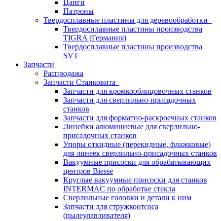
Цанги
Патроны
Твердосплавные пластины для деревообработки
Твердосплавные пластины производства
TIGRA (Германия)
Твердосплавные пластины производства
SVT
Запчасти
Распродажа
Запчасти Станковита
Запчасти для кромкооблицовочных станков
Запчасти для сверлильно-присадочных
станков
Запчасти для форматно-раскроечных станков
Линейки алюминиевые для сверлильно-
присадочных станков
Упоры откидные (перекидные, флажковые)
для линеек сверлильно-присадочных станков
Вакуумные присоски для обрабатывающих
центров Biesse
Круглые вакуумные присоски для станков
INTERMAC по обработке стекла
Сверлильные головки и детали к ним
Запчасти для стружкоотсоса
(пылеулавливателя)