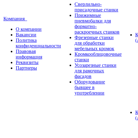
Сверлильно-
присадочные станки
Прижимные
Компания
пневмобалки для
форматно-
О компании
раскроечных станков
Вакансии
К
Фрезерные станки
Политика
(
для обработки
конфиденциальности
мебельных кромок
Правовая
Кромкооблицовочные
информация
станки
Реквизиты
Усозарезные станки
Партнеры
для рамочных
фасадов
Оборудование
бывшее в
употреблении
К
(