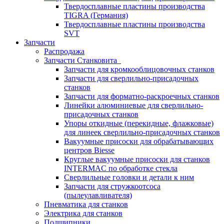
Твердосплавные пластины производства
TIGRA (Германия)
Твердосплавные пластины производства
SVT
Запчасти
Распродажа
Запчасти Станковита
Запчасти для кромкооблицовочных станков
Запчасти для сверлильно-присадочных
станков
Запчасти для форматно-раскроечных станков
Линейки алюминиевые для сверлильно-
присадочных станков
Упоры откидные (перекидные, флажковые)
для линеек сверлильно-присадочных станков
Вакуумные присоски для обрабатывающих
центров Biesse
Круглые вакуумные присоски для станков
INTERMAC по обработке стекла
Сверлильные головки и детали к ним
Запчасти для стружкоотсоса
(пылеулавливателя)
Пневматика для станков
Электрика для станков
Подшипники