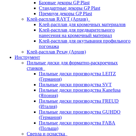
Базовые декоры GP Plast
Стандартные декоры GP Plast
Премиум декоры GP Plast
Клей-расплав RAYT (Архив)
Клей-расплав для кромочных материалов
Клей-расплав для предварительного
нанесения на кромочный материал
Клей-расплав для окутывания профильного
погонажа
Клей-расплав Рехау (Архив)
Инструмент
Пильные диски для форматно-раскроечных
станков
Пильные диски производства LEITZ
(Германия)
Пильные диски производства SVT
Пильные диски производства Kanefusa
(Япония)
Пильные диски производства FREUD
(Италия)
Пильные диски производства GUHDO
(Германия)
Пильные диски производства FABA
(Польша)
Сверла и оснастка