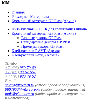
мм
Главная
Расходные Материалы
Кромочный материал GP Plast (Архив)
Нить клеевая KUPER для сращивания шпона
Кромочный материал GP Plast (Архив)
Базовые декоры GP Plast
Стандартные декоры GP Plast
Премиум декоры GP Plast
Клей-расплав RAYT (Архив)
Клей-расплав Рехау (Архив)
Телефон:
+7 (495)
980-79-60
+7 (495)
980-79-61
+7 (495)
980-79-62
E-mail:
sales@vita-corp.ru
(отдел продаж оборудования)
9807960@vita-corp.ru
(отдел продаж запчастей)
tools@vita-corp.ru
(отдел продаж инструмента
и
материалов
)