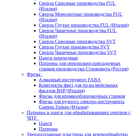
Сверла Сквозные производства FUL
(Италия)
Сверла Монолитные производства FUL
(Италия)
Сверла Глухие производства FUL (Италия)
Сверла Чашечные производства FUL
(Италия)
Сверла Сквозные производства SVT
Сверла Глухие производства SVT
Сверла Чашечные производства SVT
Цанги переходные
Патроны для сверлильно-присадочных
станков производства Станковита (Россия)
Фрезы
Алмазный инструмент FABA
Комплекты фрез для пр-ва мебельных
фасадов BSP (Италия)
Фрезы для кромкооблицовочных станков
Фрезы для ручного электро-инструмента
Gamma Zinken (Италия)
Патроны и цанги для обрабатывающих центров с
ЧПУ
Цанги
Патроны
Твердосплавные пластины для деревообработки