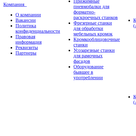
Прижимные
Компания
пневмобалки для
форматно-
О компании
раскроечных станков
Вакансии
К
Фрезерные станки
Политика
(
для обработки
конфиденциальности
мебельных кромок
Правовая
Кромкооблицовочные
информация
станки
Реквизиты
Усозарезные станки
Партнеры
для рамочных
фасадов
Оборудование
бывшее в
употреблении
К
(