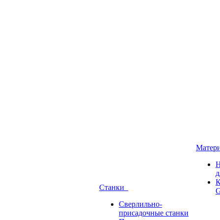
Матер
Н
д
К
Станки
G
Сверлильно-
присадочные станки