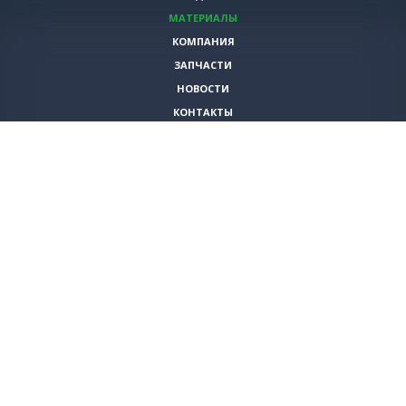
МАТЕРИАЛЫ
КОМПАНИЯ
ЗАПЧАСТИ
НОВОСТИ
КОНТАКТЫ
ИНСТРУМЕНТЫ
СПЕЦИАЛЬНЫЕ ПРЕДЛОЖЕНИЯ
+7 (495)
980-79-60
sales@vita-corp.ru
© 2026 (c) VITA-group (Вита Групп)
Продолжая использовать наш cайт, Вы даете согласие на обработку
(в т.ч. с использованием систем сбора статистики Яндекс.Метрика)
файлов cookie и пользовательских данных. Данная информация
необходима для функционирования сайта и улучшения
взаимодействия с пользователем.
Политика конфиденциальности