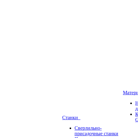
Матер
Н
д
К
Станки
G
Сверлильно-
присадочные станки