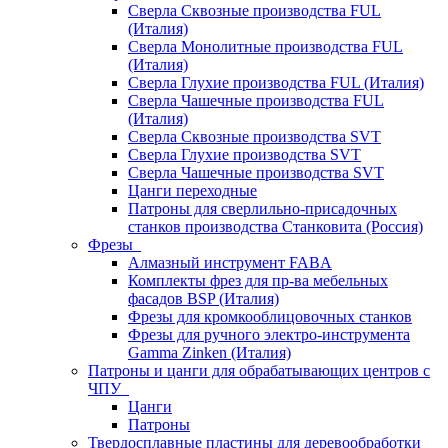
Сверла Сквозные производства FUL
(Италия)
Сверла Монолитные производства FUL
(Италия)
Сверла Глухие производства FUL (Италия)
Сверла Чашечные производства FUL
(Италия)
Сверла Сквозные производства SVT
Сверла Глухие производства SVT
Сверла Чашечные производства SVT
Цанги переходные
Патроны для сверлильно-присадочных
станков производства Станковита (Россия)
Фрезы
Алмазный инструмент FABA
Комплекты фрез для пр-ва мебельных
фасадов BSP (Италия)
Фрезы для кромкооблицовочных станков
Фрезы для ручного электро-инструмента
Gamma Zinken (Италия)
Патроны и цанги для обрабатывающих центров с
ЧПУ
Цанги
Патроны
Твердосплавные пластины для деревообработки