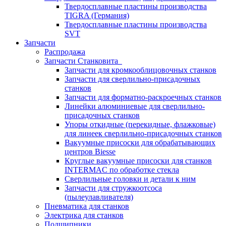
Твердосплавные пластины производства
TIGRA (Германия)
Твердосплавные пластины производства
SVT
Запчасти
Распродажа
Запчасти Станковита
Запчасти для кромкооблицовочных станков
Запчасти для сверлильно-присадочных
станков
Запчасти для форматно-раскроечных станков
Линейки алюминиевые для сверлильно-
присадочных станков
Упоры откидные (перекидные, флажковые)
для линеек сверлильно-присадочных станков
Вакуумные присоски для обрабатывающих
центров Biesse
Круглые вакуумные присоски для станков
INTERMAC по обработке стекла
Сверлильные головки и детали к ним
Запчасти для стружкоотсоса
(пылеулавливателя)
Пневматика для станков
Электрика для станков
Подшипники