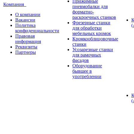
Прижимные
Компания
пневмобалки для
форматно-
О компании
раскроечных станков
Вакансии
К
Фрезерные станки
Политика
(
для обработки
конфиденциальности
мебельных кромок
Правовая
Кромкооблицовочные
информация
станки
Реквизиты
Усозарезные станки
Партнеры
для рамочных
фасадов
Оборудование
бывшее в
употреблении
К
(