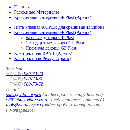
Главная
Расходные Материалы
Кромочный материал GP Plast (Архив)
Нить клеевая KUPER для сращивания шпона
Кромочный материал GP Plast (Архив)
Базовые декоры GP Plast
Стандартные декоры GP Plast
Премиум декоры GP Plast
Клей-расплав RAYT (Архив)
Клей-расплав Рехау (Архив)
Телефон:
+7 (495)
980-79-60
+7 (495)
980-79-61
+7 (495)
980-79-62
E-mail:
sales@vita-corp.ru
(отдел продаж оборудования)
9807960@vita-corp.ru
(отдел продаж запчастей)
tools@vita-corp.ru
(отдел продаж инструмента
и
материалов
)