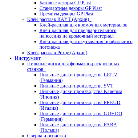
Базовые декоры GP Plast
Стандартные декоры GP Plast
Премиум декоры GP Plast
Клей-расплав RAYT (Архив)
Клей-расплав для кромочных материалов
Клей-расплав для предварительного
нанесения на кромочный материал
Клей-расплав для окутывания профильного
погонажа
Клей-расплав Рехау (Архив)
Инструмент
Пильные диски для форматно-раскроечных
станков
Пильные диски производства LEITZ
(Германия)
Пильные диски производства SVT
Пильные диски производства Kanefusa
(Япония)
Пильные диски производства FREUD
(Италия)
Пильные диски производства GUHDO
(Германия)
Пильные диски производства FABA
(Польша)
Сверла и оснастка