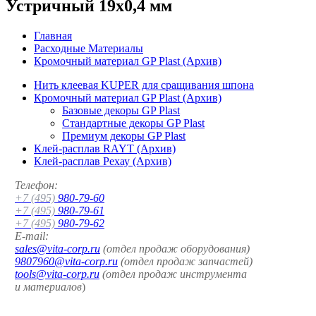
Устричный 19x0,4 мм
Главная
Расходные Материалы
Кромочный материал GP Plast (Архив)
Нить клеевая KUPER для сращивания шпона
Кромочный материал GP Plast (Архив)
Базовые декоры GP Plast
Стандартные декоры GP Plast
Премиум декоры GP Plast
Клей-расплав RAYT (Архив)
Клей-расплав Рехау (Архив)
Телефон:
+7 (495)
980-79-60
+7 (495)
980-79-61
+7 (495)
980-79-62
E-mail:
sales@vita-corp.ru
(отдел продаж оборудования)
9807960@vita-corp.ru
(отдел продаж запчастей)
tools@vita-corp.ru
(отдел продаж инструмента
и
материалов
)