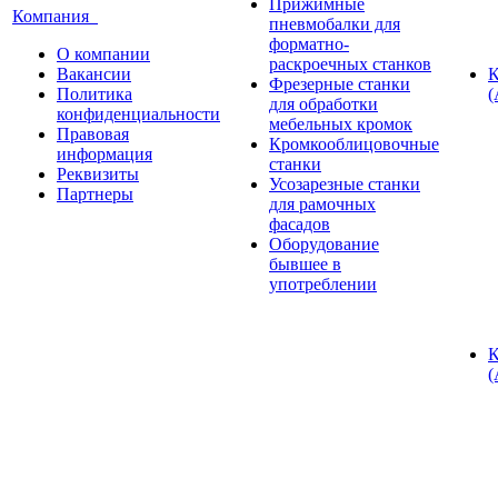
Прижимные
Компания
пневмобалки для
форматно-
О компании
раскроечных станков
Вакансии
К
Фрезерные станки
Политика
(
для обработки
конфиденциальности
мебельных кромок
Правовая
Кромкооблицовочные
информация
станки
Реквизиты
Усозарезные станки
Партнеры
для рамочных
фасадов
Оборудование
бывшее в
употреблении
К
(