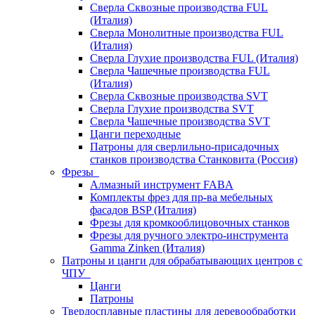
Сверла Сквозные производства FUL
(Италия)
Сверла Монолитные производства FUL
(Италия)
Сверла Глухие производства FUL (Италия)
Сверла Чашечные производства FUL
(Италия)
Сверла Сквозные производства SVT
Сверла Глухие производства SVT
Сверла Чашечные производства SVT
Цанги переходные
Патроны для сверлильно-присадочных
станков производства Станковита (Россия)
Фрезы
Алмазный инструмент FABA
Комплекты фрез для пр-ва мебельных
фасадов BSP (Италия)
Фрезы для кромкооблицовочных станков
Фрезы для ручного электро-инструмента
Gamma Zinken (Италия)
Патроны и цанги для обрабатывающих центров с
ЧПУ
Цанги
Патроны
Твердосплавные пластины для деревообработки