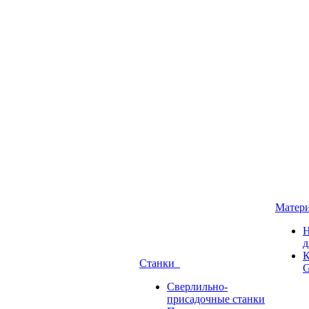
Матер
Н
д
К
Станки
G
Сверлильно-
присадочные станки