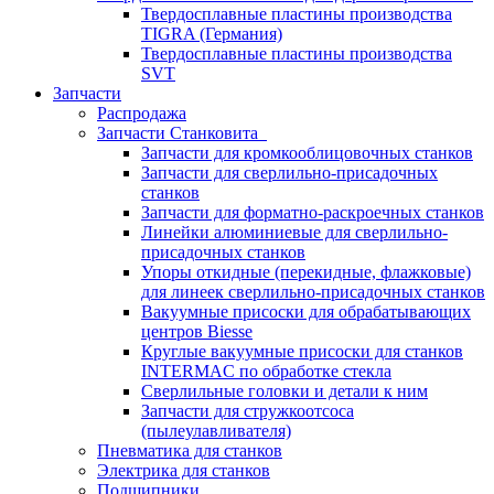
Твердосплавные пластины производства
TIGRA (Германия)
Твердосплавные пластины производства
SVT
Запчасти
Распродажа
Запчасти Станковита
Запчасти для кромкооблицовочных станков
Запчасти для сверлильно-присадочных
станков
Запчасти для форматно-раскроечных станков
Линейки алюминиевые для сверлильно-
присадочных станков
Упоры откидные (перекидные, флажковые)
для линеек сверлильно-присадочных станков
Вакуумные присоски для обрабатывающих
центров Biesse
Круглые вакуумные присоски для станков
INTERMAC по обработке стекла
Сверлильные головки и детали к ним
Запчасти для стружкоотсоса
(пылеулавливателя)
Пневматика для станков
Электрика для станков
Подшипники