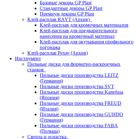
Базовые декоры GP Plast
Стандартные декоры GP Plast
Премиум декоры GP Plast
Клей-расплав RAYT (Архив)
Клей-расплав для кромочных материалов
Клей-расплав для предварительного
нанесения на кромочный материал
Клей-расплав для окутывания профильного
погонажа
Клей-расплав Рехау (Архив)
Инструмент
Пильные диски для форматно-раскроечных
станков
Пильные диски производства LEITZ
(Германия)
Пильные диски производства SVT
Пильные диски производства Kanefusa
(Япония)
Пильные диски производства FREUD
(Италия)
Пильные диски производства GUHDO
(Германия)
Пильные диски производства FABA
(Польша)
Сверла и оснастка