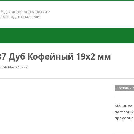
сё для деревообработки и
роизводства мебели
187 Дуб Кофейный 19x2 мм
GP Plast (Архив)
Поставки
Минимальн
поставщик
продавца