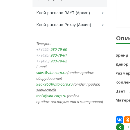
Клей-расплав RAYT (Архив)
Клей-расплав Рехау (Архив)
Опи
Телефон:
+7 (495)
980-79-60
+7 (495)
980-79-61
Бренд
+7 (495)
980-79-62
Декор
E-mail:
sales@vita-corp.ru
(отдел продаж
Разме
оборудования)
Колле
9807960@vita-corp.ru
(отдел продаж
запчастей)
Цвет
tools@vita-corp.ru
(отдел
Матер
продаж инструмента и
материалов
)