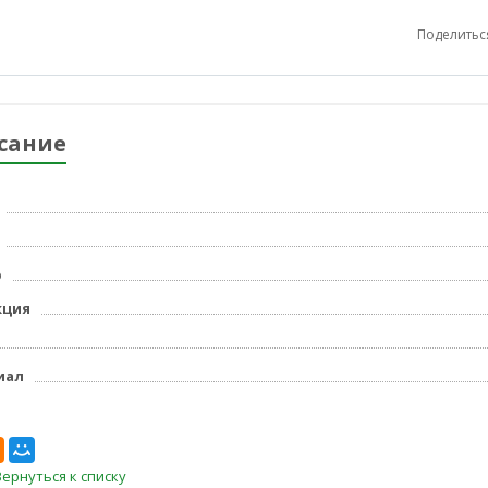
Поделитьс
сание
р
кция
иал
Вернуться к списку