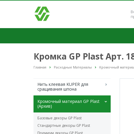
В
п
Кромка GP Plast Арт. 
Главная
Расходные Материалы
Кромочный материал 
Нить клеевая KUPER для
сращивания шпона
Кромочный материал GP Plast
(Архив)
Базовые декоры GP Plast
Стандартные декоры GP Plast
Премиум декоры GP Plast