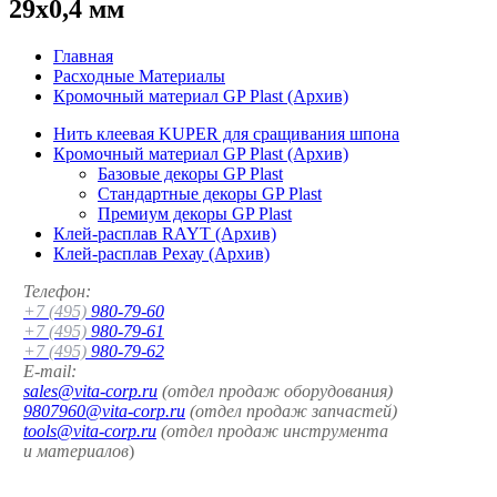
29x0,4 мм
Главная
Расходные Материалы
Кромочный материал GP Plast (Архив)
Нить клеевая KUPER для сращивания шпона
Кромочный материал GP Plast (Архив)
Базовые декоры GP Plast
Стандартные декоры GP Plast
Премиум декоры GP Plast
Клей-расплав RAYT (Архив)
Клей-расплав Рехау (Архив)
Телефон:
+7 (495)
980-79-60
+7 (495)
980-79-61
+7 (495)
980-79-62
E-mail:
sales@vita-corp.ru
(отдел продаж оборудования)
9807960@vita-corp.ru
(отдел продаж запчастей)
tools@vita-corp.ru
(отдел продаж инструмента
и
материалов
)