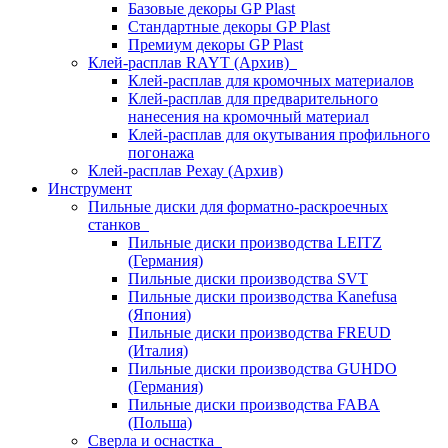
Базовые декоры GP Plast
Стандартные декоры GP Plast
Премиум декоры GP Plast
Клей-расплав RAYT (Архив)
Клей-расплав для кромочных материалов
Клей-расплав для предварительного
нанесения на кромочный материал
Клей-расплав для окутывания профильного
погонажа
Клей-расплав Рехау (Архив)
Инструмент
Пильные диски для форматно-раскроечных
станков
Пильные диски производства LEITZ
(Германия)
Пильные диски производства SVT
Пильные диски производства Kanefusa
(Япония)
Пильные диски производства FREUD
(Италия)
Пильные диски производства GUHDO
(Германия)
Пильные диски производства FABA
(Польша)
Сверла и оснастка