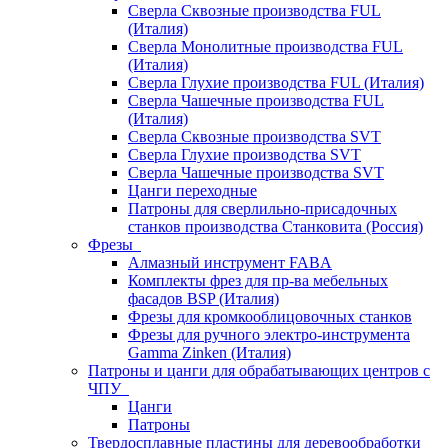
Сверла Сквозные производства FUL
(Италия)
Сверла Монолитные производства FUL
(Италия)
Сверла Глухие производства FUL (Италия)
Сверла Чашечные производства FUL
(Италия)
Сверла Сквозные производства SVT
Сверла Глухие производства SVT
Сверла Чашечные производства SVT
Цанги переходные
Патроны для сверлильно-присадочных
станков производства Станковита (Россия)
Фрезы
Алмазный инструмент FABA
Комплекты фрез для пр-ва мебельных
фасадов BSP (Италия)
Фрезы для кромкооблицовочных станков
Фрезы для ручного электро-инструмента
Gamma Zinken (Италия)
Патроны и цанги для обрабатывающих центров с
ЧПУ
Цанги
Патроны
Твердосплавные пластины для деревообработки