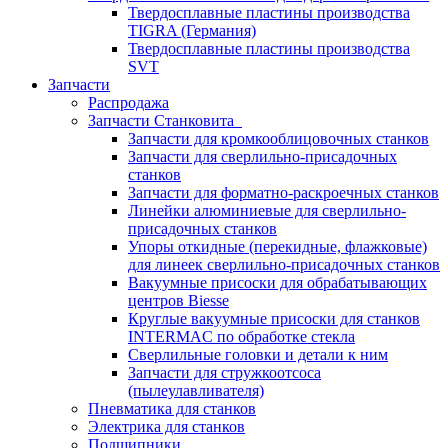
Твердосплавные пластины производства
TIGRA (Германия)
Твердосплавные пластины производства
SVT
Запчасти
Распродажа
Запчасти Станковита
Запчасти для кромкооблицовочных станков
Запчасти для сверлильно-присадочных
станков
Запчасти для форматно-раскроечных станков
Линейки алюминиевые для сверлильно-
присадочных станков
Упоры откидные (перекидные, флажковые)
для линеек сверлильно-присадочных станков
Вакуумные присоски для обрабатывающих
центров Biesse
Круглые вакуумные присоски для станков
INTERMAC по обработке стекла
Сверлильные головки и детали к ним
Запчасти для стружкоотсоса
(пылеулавливателя)
Пневматика для станков
Электрика для станков
Подшипники