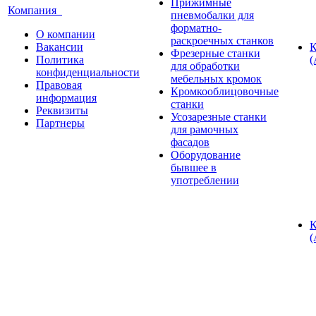
Прижимные
Компания
пневмобалки для
форматно-
О компании
раскроечных станков
Вакансии
К
Фрезерные станки
Политика
(
для обработки
конфиденциальности
мебельных кромок
Правовая
Кромкооблицовочные
информация
станки
Реквизиты
Усозарезные станки
Партнеры
для рамочных
фасадов
Оборудование
бывшее в
употреблении
К
(