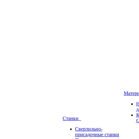
Матер
Н
д
К
Станки
G
Сверлильно-
присадочные станки