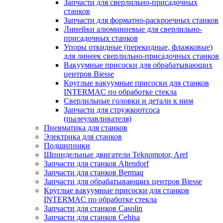
Запчасти для сверлильно-присадочных
станков
Запчасти для форматно-раскроечных станков
Линейки алюминиевые для сверлильно-
присадочных станков
Упоры откидные (перекидные, флажковые)
для линеек сверлильно-присадочных станков
Вакуумные присоски для обрабатывающих
центров Biesse
Круглые вакуумные присоски для станков
INTERMAC по обработке стекла
Сверлильные головки и детали к ним
Запчасти для стружкоотсоса
(пылеулавливателя)
Пневматика для станков
Электрика для станков
Подшипники
Шпиндельные двигатели Teknomotor, Arel
Запчасти для станков Altendorf
Запчасти для станков Bermaq
Запчасти для обрабатывающих центров Biesse
Круглые вакуумные присоски для станков
INTERMAC по обработке стекла
Запчасти для станков Casolin
Запчасти для станков Cehisa