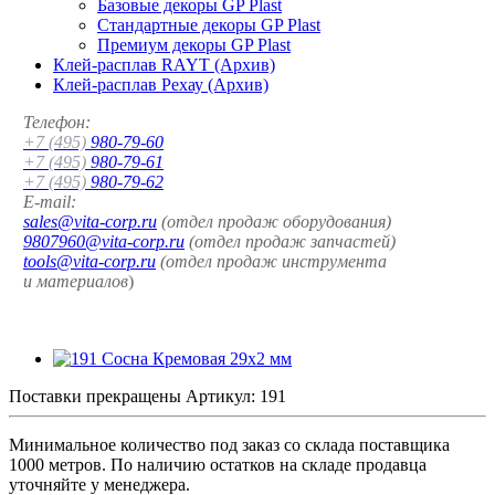
Базовые декоры GP Plast
Стандартные декоры GP Plast
Премиум декоры GP Plast
Клей-расплав RAYT (Архив)
Клей-расплав Рехау (Архив)
Телефон:
+7 (495)
980-79-60
+7 (495)
980-79-61
+7 (495)
980-79-62
E-mail:
sales@vita-corp.ru
(отдел продаж оборудования)
9807960@vita-corp.ru
(отдел продаж запчастей)
tools@vita-corp.ru
(отдел продаж инструмента
и
материалов
)
Поставки прекращены
Артикул:
191
Минимальное количество под заказ со склада поставщика
1000 метров. По наличию остатков на складе продавца
уточняйте у менеджера.