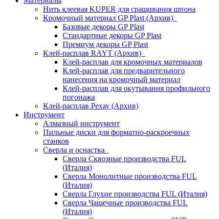
Материалы
Нить клеевая KUPER для сращивания шпона
Кромочный материал GP Plast (Архив)
Базовые декоры GP Plast
Стандартные декоры GP Plast
Премиум декоры GP Plast
Клей-расплав RAYT (Архив)
Клей-расплав для кромочных материалов
Клей-расплав для предварительного
нанесения на кромочный материал
Клей-расплав для окутывания профильного
погонажа
Клей-расплав Рехау (Архив)
Инструмент
Алмазный инструмент
Пильные диски для форматно-раскроечных
станков
Сверла и оснастка
Сверла Сквозные производства FUL
(Италия)
Сверла Монолитные производства FUL
(Италия)
Сверла Глухие производства FUL (Италия)
Сверла Чашечные производства FUL
(Италия)