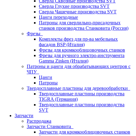
Сверла Сквозные производства SVT
Сверла Глухие производства SVT
Сверла Чашечные производства SVT
Цанги переходные
Патроны для сверлильно-присадочных
станков производства Станковита (Россия)
Фрезы
Комплекты фрез для пр-ва мебельных
фасадов BSP (Италия)
Фрезы для кромкооблицовочных станков
Фрезы для ручного электро-инструмента
Gamma Zinken (Италия)
Патроны и цанги для обрабатывающих центров с
ЧПУ
Цанги
Патроны
Твердосплавные пластины для деревообработки
Твердосплавные пластины производства
TIGRA (Германия)
Твердосплавные пластины производства
SVT
Запчасти
Распродажа
Запчасти Станковита
Запчасти для кромкооблицовочных станков