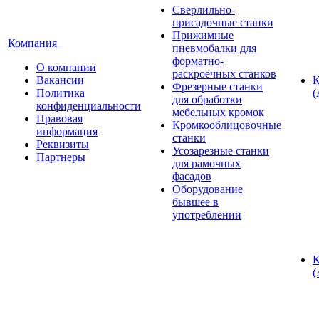
Сверлильно-
присадочные станки
Прижимные
Компания
пневмобалки для
форматно-
О компании
раскроечных станков
Вакансии
К
Фрезерные станки
Политика
(
для обработки
конфиденциальности
мебельных кромок
Правовая
Кромкооблицовочные
информация
станки
Реквизиты
Усозарезные станки
Партнеры
для рамочных
фасадов
Оборудование
бывшее в
употреблении
К
(