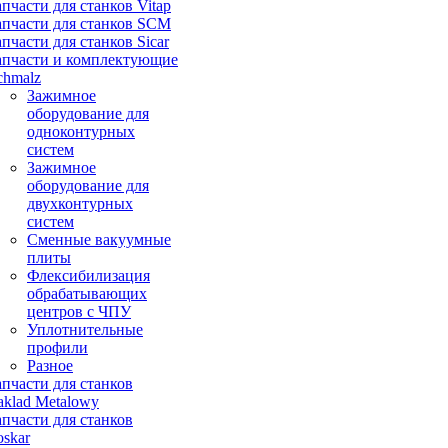
апчасти для станков Vitap
апчасти для станков SCM
апчасти для станков Sicar
апчасти и комплектующие
chmalz
Зажимное
оборудование для
одноконтурных
систем
Зажимное
оборудование для
двухконтурных
систем
Сменные вакуумные
плиты
Флексибилизация
обрабатывающих
центров с ЧПУ
Уплотнительные
профили
Разное
апчасти для станков
aklad Metalowy
апчасти для станков
oskar