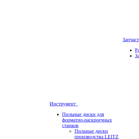
Запчас
Р
З
Инструмент
Пильные диски для
форматно-раскроечных
станков
Пильные диски
производства LEITZ