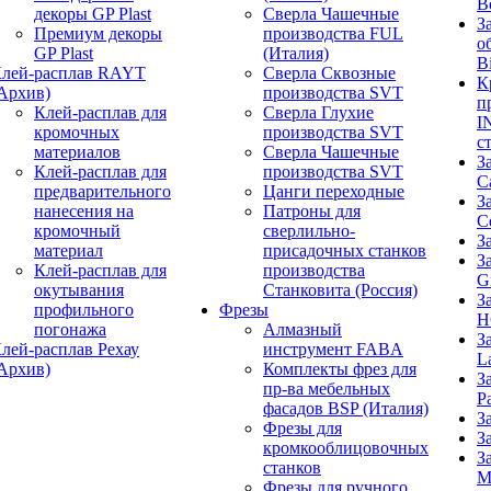
B
декоры GP Plast
Сверла Чашечные
З
Премиум декоры
производства FUL
о
GP Plast
(Италия)
B
лей-расплав RAYT
Сверла Сквозные
К
Архив)
производства SVT
п
Клей-расплав для
Сверла Глухие
I
кромочных
производства SVT
с
материалов
Сверла Чашечные
З
Клей-расплав для
производства SVT
C
предварительного
Цанги переходные
З
нанесения на
Патроны для
C
кромочный
сверлильно-
З
материал
присадочных станков
З
Клей-расплав для
производства
G
окутывания
Станковита (Россия)
З
профильного
Фрезы
H
погонажа
Алмазный
З
лей-расплав Рехау
инструмент FABA
L
Архив)
Комплекты фрез для
З
пр-ва мебельных
P
фасадов BSP (Италия)
З
Фрезы для
З
кромкооблицовочных
З
станков
M
Фрезы для ручного