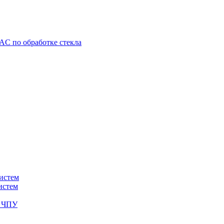
C по обработке стекла
истем
истем
с ЧПУ