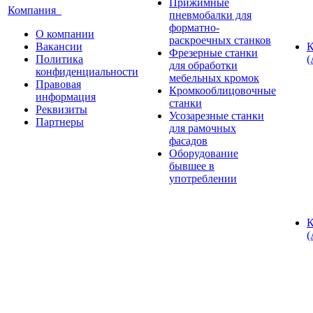
Прижимные
Компания
пневмобалки для
форматно-
О компании
раскроечных станков
Вакансии
К
Фрезерные станки
Политика
(
для обработки
конфиденциальности
мебельных кромок
Правовая
Кромкооблицовочные
информация
станки
Реквизиты
Усозарезные станки
Партнеры
для рамочных
фасадов
Оборудование
бывшее в
употреблении
К
(