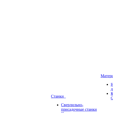
Матер
Н
д
К
Станки
G
Сверлильно-
присадочные станки