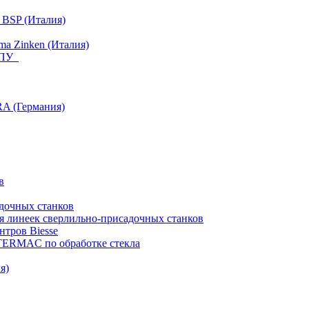
 BSP (Италия)
a Zinken (Италия)
 ЧПУ
RA (Германия)
в
дочных станков
я линеек сверлильно-присадочных станков
тров Biesse
NTERMAC по обработке стекла
я)