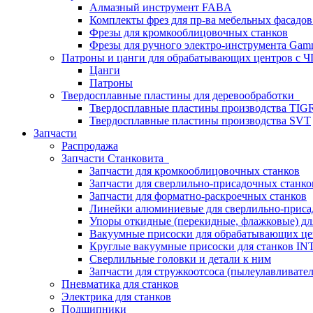
Алмазный инструмент FABA
Комплекты фрез для пр-ва мебельных фасадов
Фрезы для кромкооблицовочных станков
Фрезы для ручного электро-инструмента Gamm
Патроны и цанги для обрабатывающих центров с
Цанги
Патроны
Твердосплавные пластины для деревообработки
Твердосплавные пластины производства TIG
Твердосплавные пластины производства SVT
Запчасти
Распродажа
Запчасти Станковита
Запчасти для кромкооблицовочных станков
Запчасти для сверлильно-присадочных станко
Запчасти для форматно-раскроечных станков
Линейки алюминиевые для сверлильно-приса
Упоры откидные (перекидные, флажковые) дл
Вакуумные присоски для обрабатывающих цен
Круглые вакуумные присоски для станков I
Сверлильные головки и детали к ним
Запчасти для стружкоотсоса (пылеулавливател
Пневматика для станков
Электрика для станков
Подшипники