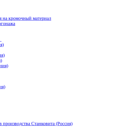
я на кромочный материал
огонажа
в
я)
ия)
)
ния)
ия)
 производства Станковита (Россия)