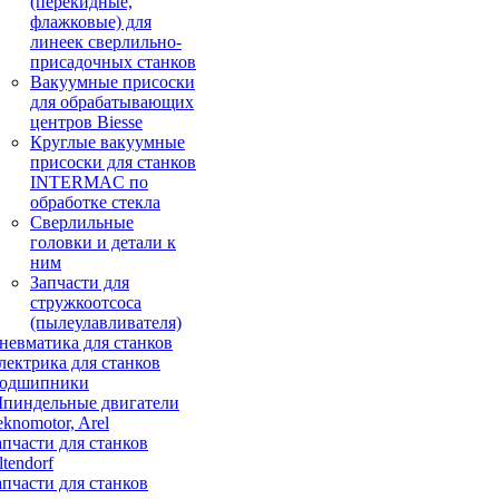
(перекидные,
флажковые) для
линеек сверлильно-
присадочных станков
Вакуумные присоски
для обрабатывающих
центров Biesse
Круглые вакуумные
присоски для станков
INTERMAC по
обработке стекла
Сверлильные
головки и детали к
ним
Запчасти для
стружкоотсоса
(пылеулавливателя)
невматика для станков
лектрика для станков
одшипники
пиндельные двигатели
eknomotor, Arel
апчасти для станков
ltendorf
апчасти для станков