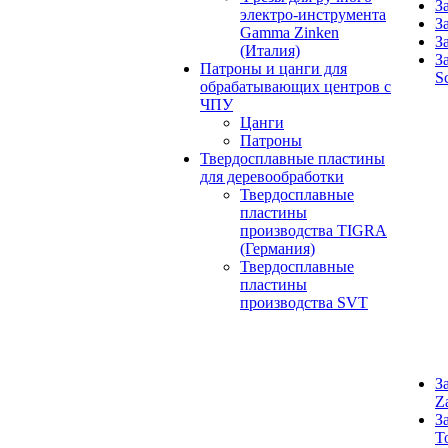
З
электро-инструмента
З
Gamma Zinken
З
(Италия)
З
Патроны и цанги для
S
обрабатывающих центров с
ЧПУ
Цанги
Патроны
Твердосплавные пластины
для деревообработки
Твердосплавные
пластины
производства TIGRA
(Германия)
Твердосплавные
пластины
производства SVT
З
Z
З
T