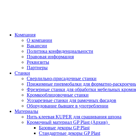
Компания
О компании
Вакансии
Политика конфиденциальности
Правовая информация
Реквизиты
Партнеры
Станки
Сверлильно-присадочные станки
Прижимные пневмобалки для форматно-раскроечны
Фрезерные станки для обработки мебельных кромо
Кромкооблицовочные станки
Усозарезные станки для рамочных фасадов
Оборудование бывшее в употреблении
Материалы
Нить клеевая KUPER для сращивания шпона
Кромочный материал GP Plast (Архив)
Базовые декоры GP Plast
Стандартные декоры GP Plast