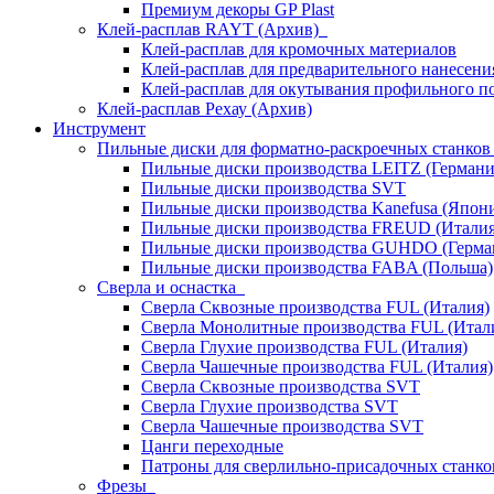
Премиум декоры GP Plast
Клей-расплав RAYT (Архив)
Клей-расплав для кромочных материалов
Клей-расплав для предварительного нанесени
Клей-расплав для окутывания профильного п
Клей-расплав Рехау (Архив)
Инструмент
Пильные диски для форматно-раскроечных станко
Пильные диски производства LEITZ (Германи
Пильные диски производства SVT
Пильные диски производства Kanefusa (Япон
Пильные диски производства FREUD (Италия
Пильные диски производства GUHDO (Герма
Пильные диски производства FABA (Польша)
Сверла и оснастка
Сверла Сквозные производства FUL (Италия)
Сверла Монолитные производства FUL (Итал
Сверла Глухие производства FUL (Италия)
Сверла Чашечные производства FUL (Италия)
Сверла Сквозные производства SVT
Сверла Глухие производства SVT
Сверла Чашечные производства SVT
Цанги переходные
Патроны для сверлильно-присадочных станков
Фрезы