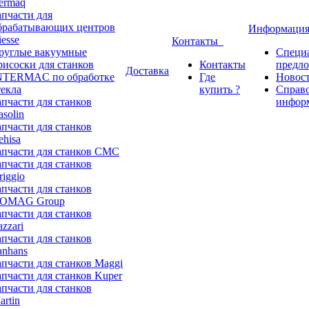
ermaq
апчасти для
брабатывающих центров
Информаци
iesse
Контакты
руглые вакуумные
Специ
рисоски для станков
Контакты
предл
Доставка
NTERMAC по обработке
Где
Новос
текла
купить ?
Справ
апчасти для станков
инфор
asolin
апчасти для станков
ehisa
апчасти для станков CMC
апчасти для станков
riggio
апчасти для станков
OMAG Group
апчасти для станков
azzari
апчасти для станков
anhans
апчасти для станков Maggi
апчасти для станков Kuper
апчасти для станков
artin