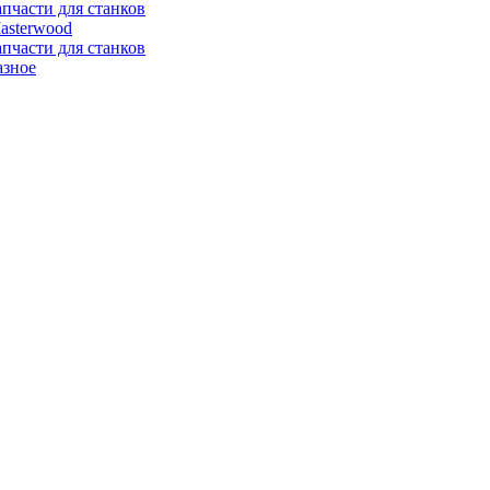
апчасти для станков
asterwood
апчасти для станков
азное