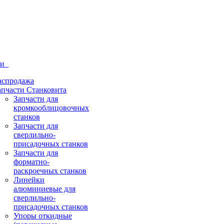
ти
аспродажа
апчасти Станковита
Запчасти для
кромкооблицовочных
станков
Запчасти для
сверлильно-
присадочных станков
Запчасти для
форматно-
раскроечных станков
Линейки
алюминиевые для
сверлильно-
присадочных станков
Упоры откидные