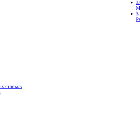
З
M
З
Р
х станков
к