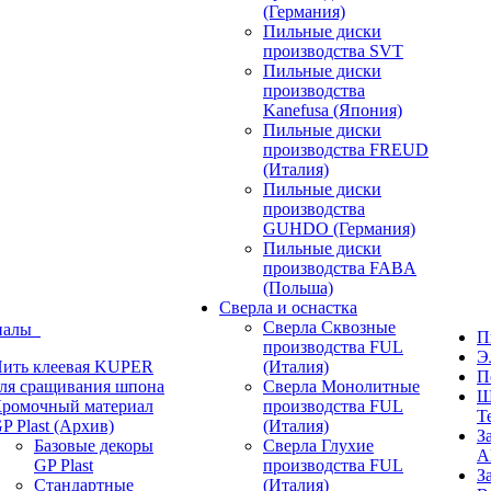
(Германия)
Пильные диски
производства SVT
Пильные диски
производства
Kanefusa (Япония)
Пильные диски
производства FREUD
(Италия)
Пильные диски
производства
GUHDO (Германия)
Пильные диски
производства FABA
(Польша)
Сверла и оснастка
Сверла Сквозные
иалы
П
производства FUL
Э
ить клеевая KUPER
(Италия)
П
ля сращивания шпона
Сверла Монолитные
Ш
ромочный материал
производства FUL
T
P Plast (Архив)
(Италия)
З
Базовые декоры
Сверла Глухие
A
GP Plast
производства FUL
З
Стандартные
(Италия)