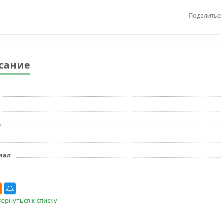
Поделитьс
сание
р
иал
Вернуться к списку