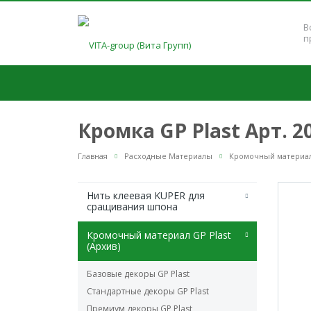
В
п
Кромка GP Plast Арт. 
Главная
Расходные Материалы
Кромочный материал 
Нить клеевая KUPER для
сращивания шпона
Кромочный материал GP Plast
(Архив)
Базовые декоры GP Plast
Стандартные декоры GP Plast
Премиум декоры GP Plast