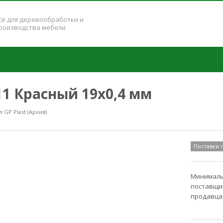
сё для деревообработки и
роизводства мебели
11 Красный 19x0,4 мм
GP Plast (Архив)
Поставки
Минимальн
поставщик
продавца