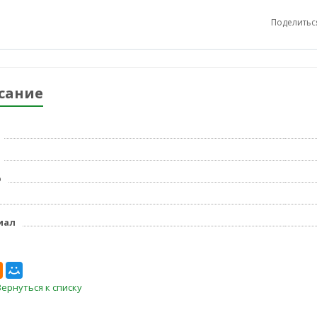
Поделитьс
сание
р
иал
Вернуться к списку