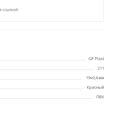
я ссылкой:
GP Plast
211
19x0,4 мм
Красный
ПВХ