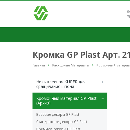
В
п
Кромка GP Plast Арт. 2
Главная
Расходные Материалы
Кромочный материал 
Нить клеевая KUPER для
сращивания шпона
Кромочный материал GP Plast
(Архив)
Базовые декоры GP Plast
Стандартные декоры GP Plast
Премиум декоры GP Plast