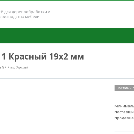
сё для деревообработки и
роизводства мебели
211 Красный 19x2 мм
GP Plast (Архив)
Поставки
Минимальн
поставщик
продавца