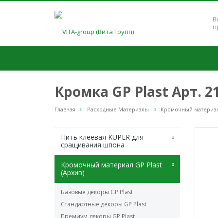
В
п
Кромка GP Plast Арт. 
Главная
Расходные Материалы
Кромочный материал 
Нить клеевая KUPER для
сращивания шпона
Кромочный материал GP Plast
(Архив)
Базовые декоры GP Plast
Стандартные декоры GP Plast
Премиум декоры GP Plast