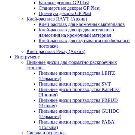
Базовые декоры GP Plast
Стандартные декоры GP Plast
Премиум декоры GP Plast
Клей-расплав RAYT (Архив)
Клей-расплав для кромочных материалов
Клей-расплав для предварительного
нанесения на кромочный материал
Клей-расплав для окутывания профильного
погонажа
Клей-расплав Рехау (Архив)
Инструмент
Пильные диски для форматно-раскроечных
станков
Пильные диски производства LEITZ
(Германия)
Пильные диски производства SVT
Пильные диски производства Kanefusa
(Япония)
Пильные диски производства FREUD
(Италия)
Пильные диски производства GUHDO
(Германия)
Пильные диски производства FABA
(Польша)
Сверла и оснастка