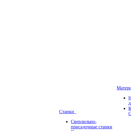
Матер
Н
д
К
Станки
G
Сверлильно-
присадочные станки