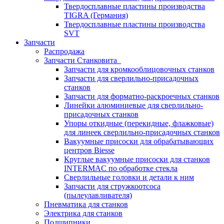
Твердосплавные пластины производства
TIGRA (Германия)
Твердосплавные пластины производства
SVT
Запчасти
Распродажа
Запчасти Станковита
Запчасти для кромкооблицовочных станков
Запчасти для сверлильно-присадочных
станков
Запчасти для форматно-раскроечных станков
Линейки алюминиевые для сверлильно-
присадочных станков
Упоры откидные (перекидные, флажковые)
для линеек сверлильно-присадочных станков
Вакуумные присоски для обрабатывающих
центров Biesse
Круглые вакуумные присоски для станков
INTERMAC по обработке стекла
Сверлильные головки и детали к ним
Запчасти для стружкоотсоса
(пылеулавливателя)
Пневматика для станков
Электрика для станков
Подшипники