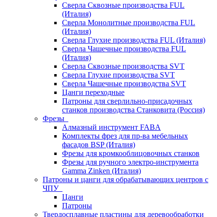
Сверла Сквозные производства FUL
(Италия)
Сверла Монолитные производства FUL
(Италия)
Сверла Глухие производства FUL (Италия)
Сверла Чашечные производства FUL
(Италия)
Сверла Сквозные производства SVT
Сверла Глухие производства SVT
Сверла Чашечные производства SVT
Цанги переходные
Патроны для сверлильно-присадочных
станков производства Станковита (Россия)
Фрезы
Алмазный инструмент FABA
Комплекты фрез для пр-ва мебельных
фасадов BSP (Италия)
Фрезы для кромкооблицовочных станков
Фрезы для ручного электро-инструмента
Gamma Zinken (Италия)
Патроны и цанги для обрабатывающих центров с
ЧПУ
Цанги
Патроны
Твердосплавные пластины для деревообработки