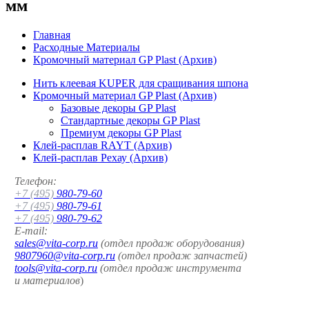
мм
Главная
Расходные Материалы
Кромочный материал GP Plast (Архив)
Нить клеевая KUPER для сращивания шпона
Кромочный материал GP Plast (Архив)
Базовые декоры GP Plast
Стандартные декоры GP Plast
Премиум декоры GP Plast
Клей-расплав RAYT (Архив)
Клей-расплав Рехау (Архив)
Телефон:
+7 (495)
980-79-60
+7 (495)
980-79-61
+7 (495)
980-79-62
E-mail:
sales@vita-corp.ru
(отдел продаж оборудования)
9807960@vita-corp.ru
(отдел продаж запчастей)
tools@vita-corp.ru
(отдел продаж инструмента
и
материалов
)