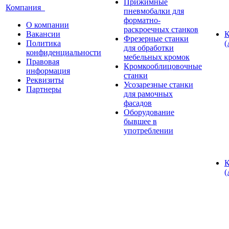
Прижимные
Компания
пневмобалки для
форматно-
О компании
раскроечных станков
Вакансии
К
Фрезерные станки
Политика
(
для обработки
конфиденциальности
мебельных кромок
Правовая
Кромкооблицовочные
информация
станки
Реквизиты
Усозарезные станки
Партнеры
для рамочных
фасадов
Оборудование
бывшее в
употреблении
К
(