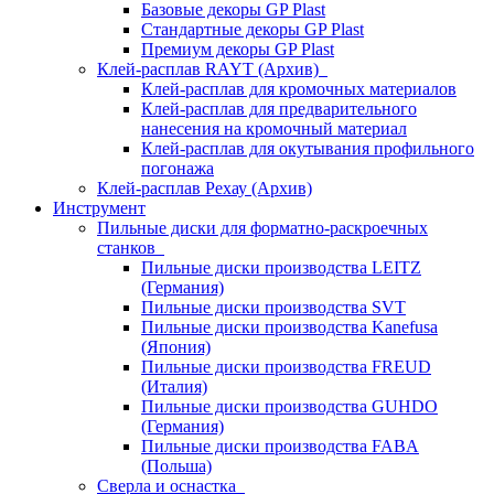
Базовые декоры GP Plast
Стандартные декоры GP Plast
Премиум декоры GP Plast
Клей-расплав RAYT (Архив)
Клей-расплав для кромочных материалов
Клей-расплав для предварительного
нанесения на кромочный материал
Клей-расплав для окутывания профильного
погонажа
Клей-расплав Рехау (Архив)
Инструмент
Пильные диски для форматно-раскроечных
станков
Пильные диски производства LEITZ
(Германия)
Пильные диски производства SVT
Пильные диски производства Kanefusa
(Япония)
Пильные диски производства FREUD
(Италия)
Пильные диски производства GUHDO
(Германия)
Пильные диски производства FABA
(Польша)
Сверла и оснастка