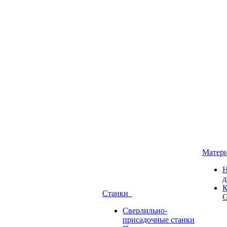
Матер
Н
д
К
Станки
G
Сверлильно-
присадочные станки