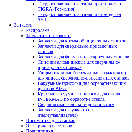
Твердосплавные пластины производства
TIGRA (Германия)
Твердосплавные пластины производства
SVT
Запчасти
Распродажа
Запчасти Станковита
Запчасти для кромкооблицовочных станков
Запчасти для сверлильно-присадочных
станков
Запчасти для форматно-раскроечных станков
Линейки алюминиевые для сверлильно-
присадочных станков
Упоры откидные (перекидные, флажковые)
для линеек сверлильно-присадочных станков
Вакуумные присоски для обрабатывающих
центров Biesse
Круглые вакуумные присоски для станков
INTERMAC по обработке стекла
Сверлильные головки и детали к ним
Запчасти для стружкоотсоса
(пылеулавливателя)
Пневматика для станков
Электрика для станков
Подшипники