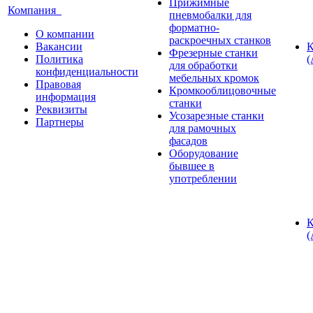
Прижимные
Компания
пневмобалки для
форматно-
О компании
раскроечных станков
Вакансии
К
Фрезерные станки
Политика
(
для обработки
конфиденциальности
мебельных кромок
Правовая
Кромкооблицовочные
информация
станки
Реквизиты
Усозарезные станки
Партнеры
для рамочных
фасадов
Оборудование
бывшее в
употреблении
К
(