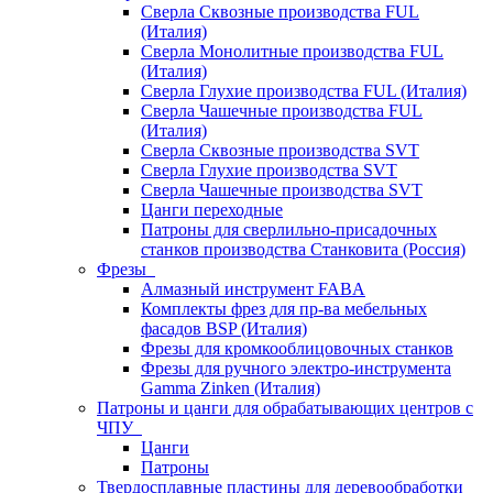
Сверла Сквозные производства FUL
(Италия)
Сверла Монолитные производства FUL
(Италия)
Сверла Глухие производства FUL (Италия)
Сверла Чашечные производства FUL
(Италия)
Сверла Сквозные производства SVT
Сверла Глухие производства SVT
Сверла Чашечные производства SVT
Цанги переходные
Патроны для сверлильно-присадочных
станков производства Станковита (Россия)
Фрезы
Алмазный инструмент FABA
Комплекты фрез для пр-ва мебельных
фасадов BSP (Италия)
Фрезы для кромкооблицовочных станков
Фрезы для ручного электро-инструмента
Gamma Zinken (Италия)
Патроны и цанги для обрабатывающих центров с
ЧПУ
Цанги
Патроны
Твердосплавные пластины для деревообработки