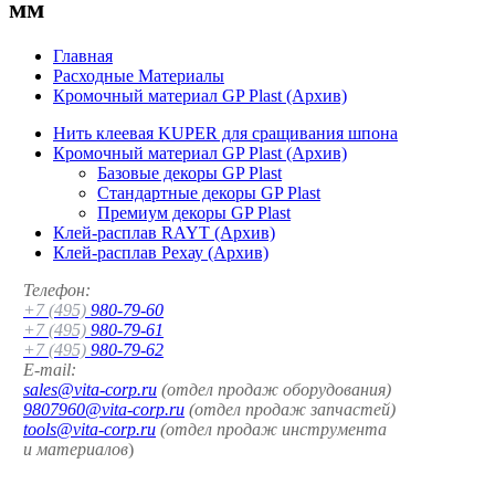
мм
Главная
Расходные Материалы
Кромочный материал GP Plast (Архив)
Нить клеевая KUPER для сращивания шпона
Кромочный материал GP Plast (Архив)
Базовые декоры GP Plast
Стандартные декоры GP Plast
Премиум декоры GP Plast
Клей-расплав RAYT (Архив)
Клей-расплав Рехау (Архив)
Телефон:
+7 (495)
980-79-60
+7 (495)
980-79-61
+7 (495)
980-79-62
E-mail:
sales@vita-corp.ru
(отдел продаж оборудования)
9807960@vita-corp.ru
(отдел продаж запчастей)
tools@vita-corp.ru
(отдел продаж инструмента
и
материалов
)