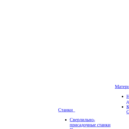
Матер
Н
д
К
Станки
G
Сверлильно-
присадочные станки