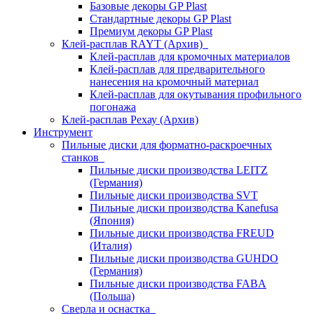
Базовые декоры GP Plast
Стандартные декоры GP Plast
Премиум декоры GP Plast
Клей-расплав RAYT (Архив)
Клей-расплав для кромочных материалов
Клей-расплав для предварительного
нанесения на кромочный материал
Клей-расплав для окутывания профильного
погонажа
Клей-расплав Рехау (Архив)
Инструмент
Пильные диски для форматно-раскроечных
станков
Пильные диски производства LEITZ
(Германия)
Пильные диски производства SVT
Пильные диски производства Kanefusa
(Япония)
Пильные диски производства FREUD
(Италия)
Пильные диски производства GUHDO
(Германия)
Пильные диски производства FABA
(Польша)
Сверла и оснастка