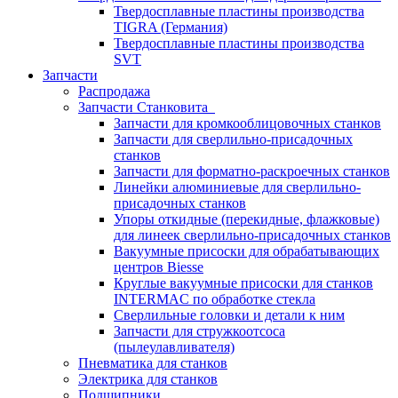
Твердосплавные пластины производства
TIGRA (Германия)
Твердосплавные пластины производства
SVT
Запчасти
Распродажа
Запчасти Станковита
Запчасти для кромкооблицовочных станков
Запчасти для сверлильно-присадочных
станков
Запчасти для форматно-раскроечных станков
Линейки алюминиевые для сверлильно-
присадочных станков
Упоры откидные (перекидные, флажковые)
для линеек сверлильно-присадочных станков
Вакуумные присоски для обрабатывающих
центров Biesse
Круглые вакуумные присоски для станков
INTERMAC по обработке стекла
Сверлильные головки и детали к ним
Запчасти для стружкоотсоса
(пылеулавливателя)
Пневматика для станков
Электрика для станков
Подшипники