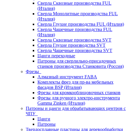
Сверла Сквозные производства FUL
(Италия)
Сверла Монолитные производства FUL
(Италия)
Сверла Глухие производства FUL (Италия)
Сверла Чашечные производства FUL
(Италия)
Сверла Сквозные производства SVT
Сверла Глухие производства SVT
Сверла Чашечные производства SVT
Цанги переходные
Патроны для сверлильно-присадочных
станков производства Станковита (Россия)
Фрезы
Алмазный инструмент FABA
Комплекты фрез для пр-ва мебельных
фасадов BSP (Италия)
Фрезы для кромкооблицовочных станков
Фрезы для ручного электро-инструмента
Gamma Zinken (Италия)
Патроны и цанги для обрабатывающих центров с
ЧПУ
Цанги
Патроны
Твердосплавные пластины для деревообработки