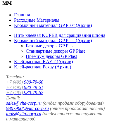
мм
Главная
Расходные Материалы
Кромочный материал GP Plast (Архив)
Нить клеевая KUPER для сращивания шпона
Кромочный материал GP Plast (Архив)
Базовые декоры GP Plast
Стандартные декоры GP Plast
Премиум декоры GP Plast
Клей-расплав RAYT (Архив)
Клей-расплав Рехау (Архив)
Телефон:
+7 (495)
980-79-60
+7 (495)
980-79-61
+7 (495)
980-79-62
E-mail:
sales@vita-corp.ru
(отдел продаж оборудования)
9807960@vita-corp.ru
(отдел продаж запчастей)
tools@vita-corp.ru
(отдел продаж инструмента
и
материалов
)