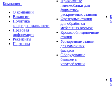
Прижимные
Компания
пневмобалки для
форматно-
О компании
раскроечных станков
Вакансии
К
Фрезерные станки
Политика
(
для обработки
конфиденциальности
мебельных кромок
Правовая
Кромкооблицовочные
информация
станки
Реквизиты
Усозарезные станки
Партнеры
для рамочных
фасадов
Оборудование
бывшее в
употреблении
К
(