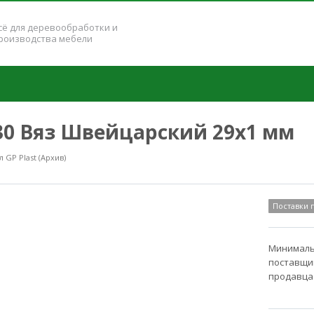
сё для деревообработки и
роизводства мебели
230 Вяз Швейцарский 29x1 мм
GP Plast (Архив)
Поставки
Минимальн
поставщик
продавца