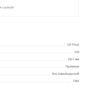
я ссылкой:
GP Plast
230
29x1 мм
Премиум
Вяз Швейцарский
ПВХ