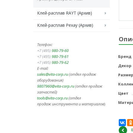
Клей-расплав RAYT (Архив)
Клей-расплав Рехау (Архив)
Опи
Телефон:
+7 (495)
980-79-60
+7 (495)
980-79-61
Бренд
+7 (495)
980-79-62
Декор
E-mail:
sales@vita-corp.ru
(отдел продаж
Разме
оборудования)
Колле
9807960@vita-corp.ru
(отдел продаж
запчастей)
Цвет
tools@vita-corp.ru
(отдел
Матер
продаж инструмента и
материалов
)