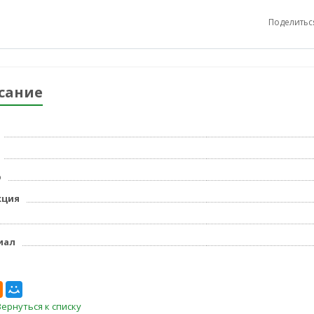
Поделитьс
сание
р
кция
иал
Вернуться к списку