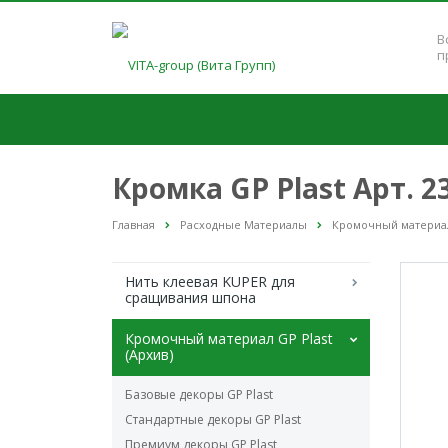
В
п
Кромка GP Plast Арт. 
Главная
Расходные Материалы
Кромочный материал 
Нить клеевая KUPER для
сращивания шпона
Кромочный материал GP Plast
(Архив)
Базовые декоры GP Plast
Стандартные декоры GP Plast
Премиум декоры GP Plast