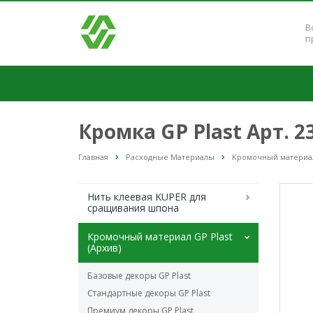
В
п
Кромка GP Plast Арт. 
Главная
Расходные Материалы
Кромочный материал 
Нить клеевая KUPER для
сращивания шпона
Кромочный материал GP Plast
(Архив)
Базовые декоры GP Plast
Стандартные декоры GP Plast
Премиум декоры GP Plast