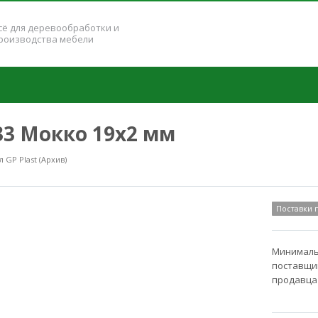
сё для деревообработки и
роизводства мебели
233 Мокко 19x2 мм
GP Plast (Архив)
Поставки
Минимальн
поставщик
продавца