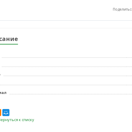
Поделитьс
сание
р
иал
Вернуться к списку