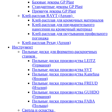
Базовые декоры GP Plast
Стандартные декоры GP Plast
Премиум декоры GP Plast
Клей-расплав RAYT (Архив)
Клей-расплав для кромочных материалов
Клей-расплав для предварительного
нанесения на кромочный материал
Клей-расплав для окутывания профильного
погонажа
Клей-расплав Рехау (Архив)
Инструмент
Пильные диски для форматно-раскроечных
станков
Пильные диски производства LEITZ
(Германия)
Пильные диски производства SVT
Пильные диски производства Kanefusa
(Япония)
Пильные диски производства FREUD
(Италия)
Пильные диски производства GUHDO
(Германия)
Пильные диски производства FABA
(Польша)
Сверла и оснастка