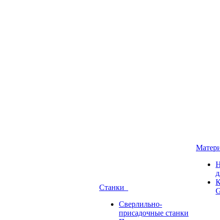
Матер
Н
д
К
Станки
G
Сверлильно-
присадочные станки