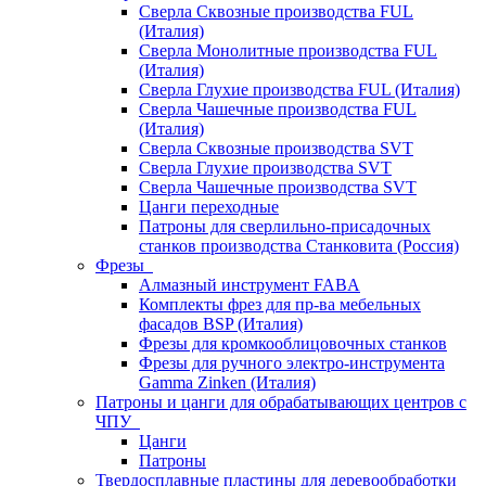
Сверла Сквозные производства FUL
(Италия)
Сверла Монолитные производства FUL
(Италия)
Сверла Глухие производства FUL (Италия)
Сверла Чашечные производства FUL
(Италия)
Сверла Сквозные производства SVT
Сверла Глухие производства SVT
Сверла Чашечные производства SVT
Цанги переходные
Патроны для сверлильно-присадочных
станков производства Станковита (Россия)
Фрезы
Алмазный инструмент FABA
Комплекты фрез для пр-ва мебельных
фасадов BSP (Италия)
Фрезы для кромкооблицовочных станков
Фрезы для ручного электро-инструмента
Gamma Zinken (Италия)
Патроны и цанги для обрабатывающих центров с
ЧПУ
Цанги
Патроны
Твердосплавные пластины для деревообработки