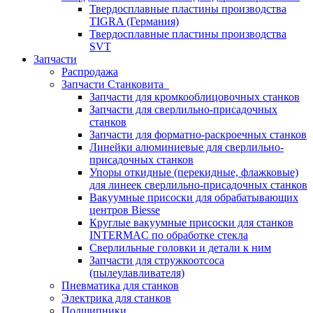
Твердосплавные пластины производства
TIGRA (Германия)
Твердосплавные пластины производства
SVT
Запчасти
Распродажа
Запчасти Станковита
Запчасти для кромкооблицовочных станков
Запчасти для сверлильно-присадочных
станков
Запчасти для форматно-раскроечных станков
Линейки алюминиевые для сверлильно-
присадочных станков
Упоры откидные (перекидные, флажковые)
для линеек сверлильно-присадочных станков
Вакуумные присоски для обрабатывающих
центров Biesse
Круглые вакуумные присоски для станков
INTERMAC по обработке стекла
Сверлильные головки и детали к ним
Запчасти для стружкоотсоса
(пылеулавливателя)
Пневматика для станков
Электрика для станков
Подшипники