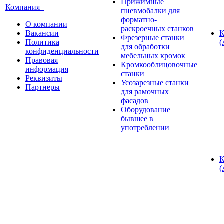
Прижимные
Компания
пневмобалки для
форматно-
О компании
раскроечных станков
Вакансии
К
Фрезерные станки
Политика
(
для обработки
конфиденциальности
мебельных кромок
Правовая
Кромкооблицовочные
информация
станки
Реквизиты
Усозарезные станки
Партнеры
для рамочных
фасадов
Оборудование
бывшее в
употреблении
К
(