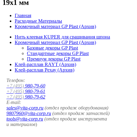
19x1 мм
Главная
Расходные Материалы
Кромочный материал GP Plast (Архив)
Нить клеевая KUPER для сращивания шпона
Кромочный материал GP Plast (Архив)
Базовые декоры GP Plast
Стандартные декоры GP Plast
Премиум декоры GP Plast
Клей-расплав RAYT (Архив)
Клей-расплав Рехау (Архив)
Телефон:
+7 (495)
980-79-60
+7 (495)
980-79-61
+7 (495)
980-79-62
E-mail:
sales@vita-corp.ru
(отдел продаж оборудования)
9807960@vita-corp.ru
(отдел продаж запчастей)
tools@vita-corp.ru
(отдел продаж инструмента
и
материалов
)