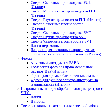
Сверла Сквозные производства FUL
(Италия)
Сверла Монолитные производства FUL
(Италия)
Сверла Глухие производства FUL (Италия)
Сверла Чашечные производства FUL
(Италия)
Сверла Сквозные производства SVT
Сверла Глухие производства SVT
Сверла Чашечные производства SVT
Цанги переходные
Патроны для сверлильно-присадочных
станков производства Станковита (Россия)
Фрезы
Алмазный инструмент FABA
Комплекты фрез для пр-ва мебельных
фасадов BSP (Италия)
Фрезы для кромкооблицовочных станков
Фрезы для ручного электро-инструмента
Gamma Zinken (Италия)
Патроны и цанги для обрабатывающих центров с
ЧПУ
Цанги
Патроны
Твердосплавные пластины для деревообработки