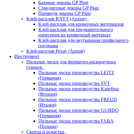
Базовые декоры GP Plast
Стандартные декоры GP Plast
Премиум декоры GP Plast
Клей-расплав RAYT (Архив)
Клей-расплав для кромочных материалов
Клей-расплав для предварительного
нанесения на кромочный материал
Клей-расплав для окутывания профильного
погонажа
Клей-расплав Рехау (Архив)
Инструмент
Пильные диски для форматно-раскроечных
станков
Пильные диски производства LEITZ
(Германия)
Пильные диски производства SVT
Пильные диски производства Kanefusa
(Япония)
Пильные диски производства FREUD
(Италия)
Пильные диски производства GUHDO
(Германия)
Пильные диски производства FABA
(Польша)
Сверла и оснастка