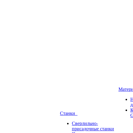
Матер
Н
д
К
Станки
G
Сверлильно-
присадочные станки