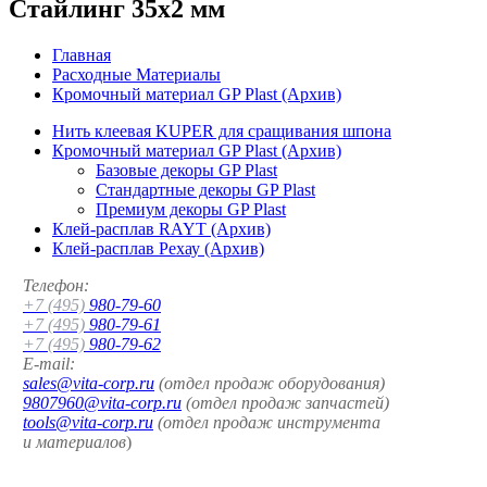
Стайлинг 35x2 мм
Главная
Расходные Материалы
Кромочный материал GP Plast (Архив)
Нить клеевая KUPER для сращивания шпона
Кромочный материал GP Plast (Архив)
Базовые декоры GP Plast
Стандартные декоры GP Plast
Премиум декоры GP Plast
Клей-расплав RAYT (Архив)
Клей-расплав Рехау (Архив)
Телефон:
+7 (495)
980-79-60
+7 (495)
980-79-61
+7 (495)
980-79-62
E-mail:
sales@vita-corp.ru
(отдел продаж оборудования)
9807960@vita-corp.ru
(отдел продаж запчастей)
tools@vita-corp.ru
(отдел продаж инструмента
и
материалов
)