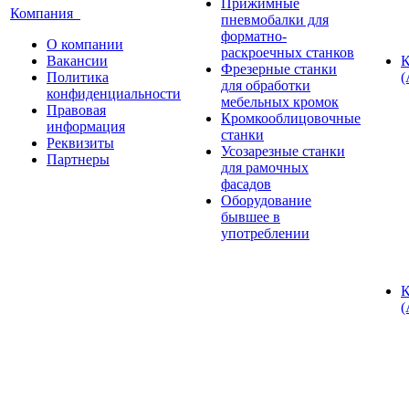
Прижимные
Компания
пневмобалки для
форматно-
О компании
раскроечных станков
Вакансии
К
Фрезерные станки
Политика
(
для обработки
конфиденциальности
мебельных кромок
Правовая
Кромкооблицовочные
информация
станки
Реквизиты
Усозарезные станки
Партнеры
для рамочных
фасадов
Оборудование
бывшее в
употреблении
К
(