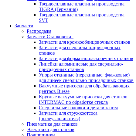
Твердосплавные пластины производства
TIGRA (Германия)
Твердосплавные пластины производства
SVT
Запчасти
Распродажа
Запчасти Станковита
Запчасти для кромкооблицовочных станков
Запчасти для сверлильно-присадочных
станков
Запчасти для форматно-раскроечных станков
Линейки алюминиевые для сверлильно-
присадочных станков
Упоры откидные (перекидные, флажковые)
для линеек сверлильно-присадочных станков
Вакуумные присоски для обрабатывающих
центров Biesse
Круглые вакуумные присоски для станков
INTERMAC по обработке стекла
Сверлильные головки и детали к ним
Запчасти для стружкоотсоса
(пылеулавливателя)
Пневматика для станков
Электрика для станков
Подшипники