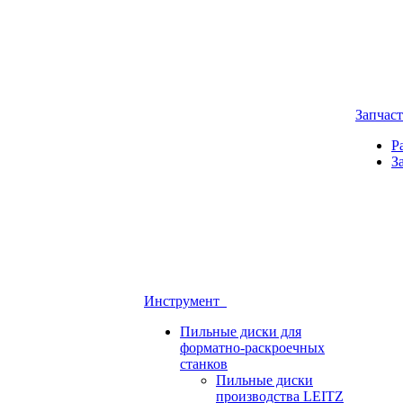
Запчас
Р
З
Инструмент
Пильные диски для
форматно-раскроечных
станков
Пильные диски
производства LEITZ