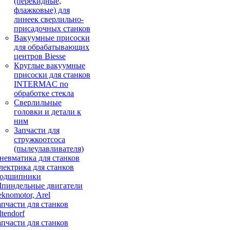
(перекидные,
флажковые) для
линеек сверлильно-
присадочных станков
Вакуумные присоски
для обрабатывающих
центров Biesse
Круглые вакуумные
присоски для станков
INTERMAC по
обработке стекла
Сверлильные
головки и детали к
ним
Запчасти для
стружкоотсоса
(пылеулавливателя)
невматика для станков
лектрика для станков
одшипники
пиндельные двигатели
eknomotor, Arel
апчасти для станков
ltendorf
апчасти для станков