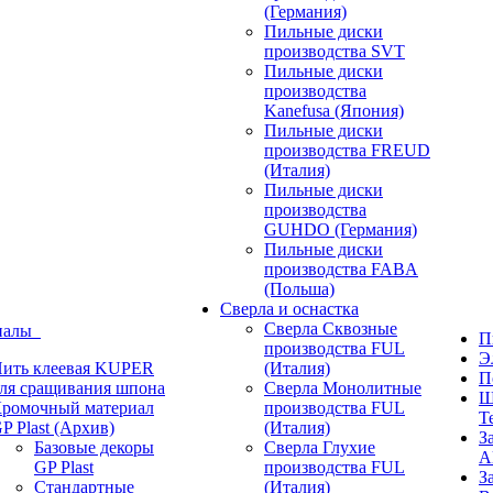
(Германия)
Пильные диски
производства SVT
Пильные диски
производства
Kanefusa (Япония)
Пильные диски
производства FREUD
(Италия)
Пильные диски
производства
GUHDO (Германия)
Пильные диски
производства FABA
(Польша)
Сверла и оснастка
Сверла Сквозные
иалы
П
производства FUL
Э
ить клеевая KUPER
(Италия)
П
ля сращивания шпона
Сверла Монолитные
Ш
ромочный материал
производства FUL
T
P Plast (Архив)
(Италия)
З
Базовые декоры
Сверла Глухие
A
GP Plast
производства FUL
З
Стандартные
(Италия)