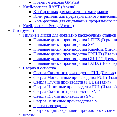
Премиум декоры GP Plast
Клей-расплав RAYT (Архив)
Клей-расплав для кромочных материалов
Клей-расплав для предварительного нанесени
Клей-расплав для окутывания профильного п
Клей-расплав Рехау (Архив)
Инструмент
Пильные диски для форматно-раскроечных станко
Пильные диски производства LEITZ (Германи
Пильные диски производства SVT
Пильные диски производства Kanefusa (Япон
Пильные диски производства FREUD (Италия
Пильные диски производства GUHDO (Герма
Пильные диски производства FABA (Польша)
Сверла и оснастка
Сверла Сквозные производства FUL (Италия)
Сверла Монолитные производства FUL (Итал
Сверла Глухие производства FUL (Италия)
Сверла Чашечные производства FUL (Италия)
Сверла Сквозные производства SVT
Сверла Глухие производства SVT
Сверла Чашечные производства SVT
Цанги переходные
Патроны для сверлильно-присадочных станков
Фрезы