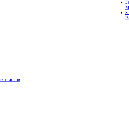
З
M
З
Р
х станков
к