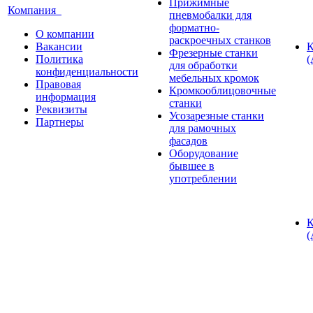
Прижимные
Компания
пневмобалки для
форматно-
О компании
раскроечных станков
Вакансии
К
Фрезерные станки
Политика
(
для обработки
конфиденциальности
мебельных кромок
Правовая
Кромкооблицовочные
информация
станки
Реквизиты
Усозарезные станки
Партнеры
для рамочных
фасадов
Оборудование
бывшее в
употреблении
К
(