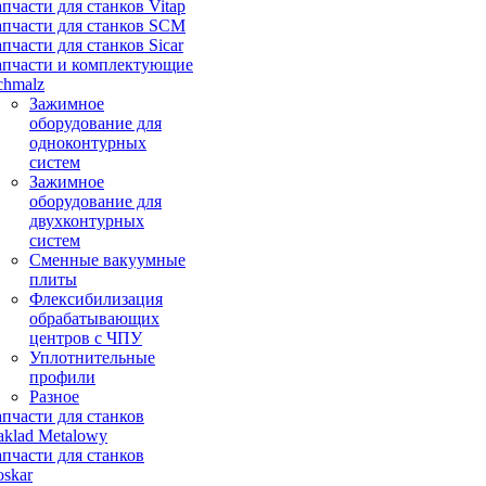
апчасти для станков Vitap
апчасти для станков SCM
апчасти для станков Sicar
апчасти и комплектующие
chmalz
Зажимное
оборудование для
одноконтурных
систем
Зажимное
оборудование для
двухконтурных
систем
Сменные вакуумные
плиты
Флексибилизация
обрабатывающих
центров с ЧПУ
Уплотнительные
профили
Разное
апчасти для станков
aklad Metalowy
апчасти для станков
oskar