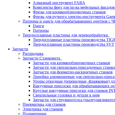
Алмазный инструмент FABA
Комплекты фрез для пр-ва мебельных фасадов
Фрезы для кромкооблицовочных станков
Фрезы для ручного электро-инструмента Gamm
Патроны и цанги для обрабатывающих центров с
Цанги
Патроны
Твердосплавные пластины для деревообработки
Твердосплавные пластины производства TIG
Твердосплавные пластины производства SVT
Запчасти
Распродажа
Запчасти Станковита
Запчасти для кромкооблицовочных станков
Запчасти для сверлильно-присадочных станко
Запчасти для форматно-раскроечных станков
Линейки алюминиевые для сверлильно-приса
Упоры откидные (перекидные, флажковые) дл
Вакуумные присоски для обрабатывающих цен
Круглые вакуумные присоски для станков I
Сверлильные головки и детали к ним
Запчасти для стружкоотсоса (пылеулавливател
Пневматика для станков
Электрика для станков
Подшипники