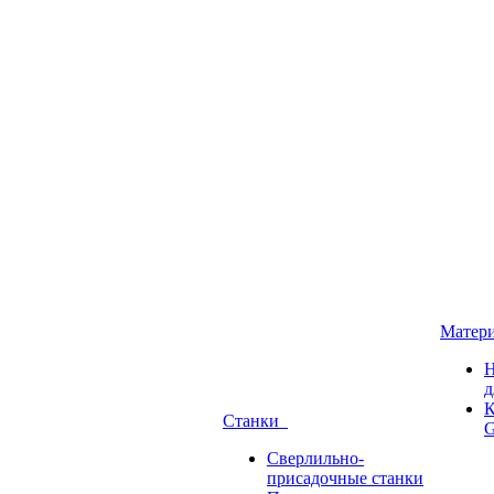
Матер
Н
д
К
Станки
G
Сверлильно-
присадочные станки