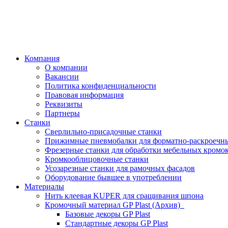
Компания
О компании
Вакансии
Политика конфиденциальности
Правовая информация
Реквизиты
Партнеры
Станки
Сверлильно-присадочные станки
Прижимные пневмобалки для форматно-раскроечны
Фрезерные станки для обработки мебельных кромо
Кромкооблицовочные станки
Усозарезные станки для рамочных фасадов
Оборудование бывшее в употреблении
Материалы
Нить клеевая KUPER для сращивания шпона
Кромочный материал GP Plast (Архив)
Базовые декоры GP Plast
Стандартные декоры GP Plast