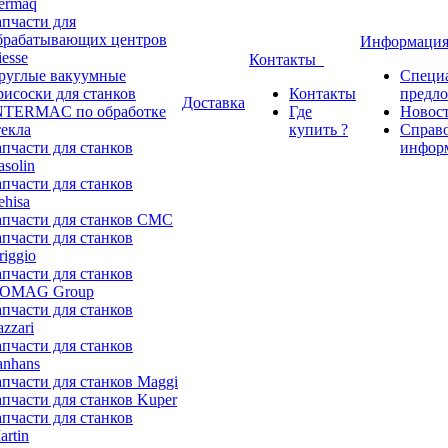
ermaq
апчасти для
брабатывающих центров
Информаци
iesse
Контакты
руглые вакуумные
Специ
рисоски для станков
Контакты
предл
Доставка
NTERMAC по обработке
Где
Новос
текла
купить ?
Справ
апчасти для станков
инфор
asolin
апчасти для станков
ehisa
апчасти для станков CMC
апчасти для станков
riggio
апчасти для станков
OMAG Group
апчасти для станков
azzari
апчасти для станков
anhans
апчасти для станков Maggi
апчасти для станков Kuper
апчасти для станков
artin