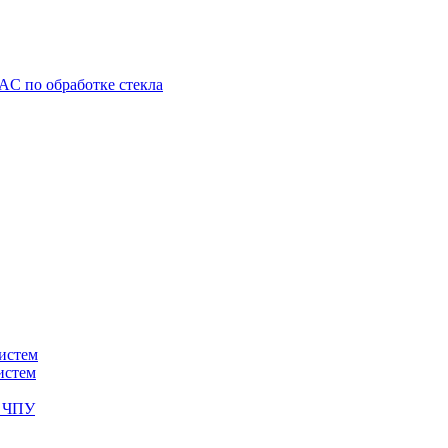
C по обработке стекла
истем
истем
с ЧПУ