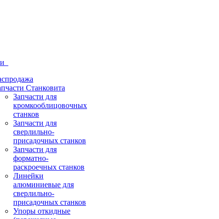
ти
аспродажа
апчасти Станковита
Запчасти для
кромкооблицовочных
станков
Запчасти для
сверлильно-
присадочных станков
Запчасти для
форматно-
раскроечных станков
Линейки
алюминиевые для
сверлильно-
присадочных станков
Упоры откидные