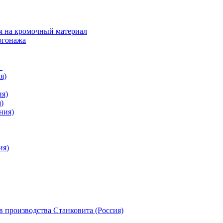
я на кромочный материал
огонажа
в
я)
ия)
)
ния)
ия)
 производства Станковита (Россия)