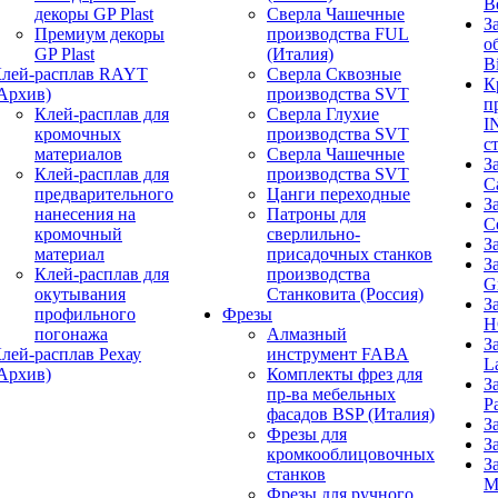
B
декоры GP Plast
Сверла Чашечные
З
Премиум декоры
производства FUL
о
GP Plast
(Италия)
B
лей-расплав RAYT
Сверла Сквозные
К
Архив)
производства SVT
п
Клей-расплав для
Сверла Глухие
I
кромочных
производства SVT
с
материалов
Сверла Чашечные
З
Клей-расплав для
производства SVT
C
предварительного
Цанги переходные
З
нанесения на
Патроны для
C
кромочный
сверлильно-
З
материал
присадочных станков
З
Клей-расплав для
производства
G
окутывания
Станковита (Россия)
З
профильного
Фрезы
H
погонажа
Алмазный
З
лей-расплав Рехау
инструмент FABA
L
Архив)
Комплекты фрез для
З
пр-ва мебельных
P
фасадов BSP (Италия)
З
Фрезы для
З
кромкооблицовочных
З
станков
M
Фрезы для ручного