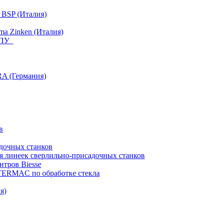
 BSP (Италия)
a Zinken (Италия)
 ЧПУ
RA (Германия)
в
дочных станков
я линеек сверлильно-присадочных станков
тров Biesse
NTERMAC по обработке стекла
я)