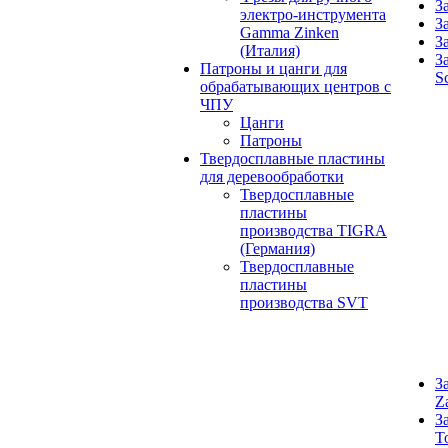
З
электро-инструмента
З
Gamma Zinken
З
(Италия)
З
Патроны и цанги для
S
обрабатывающих центров с
ЧПУ
Цанги
Патроны
Твердосплавные пластины
для деревообработки
Твердосплавные
пластины
производства TIGRA
(Германия)
Твердосплавные
пластины
производства SVT
З
Z
З
T