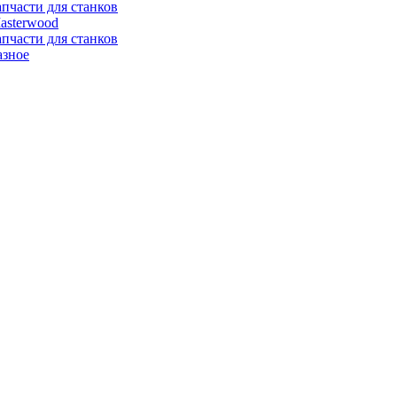
апчасти для станков
asterwood
апчасти для станков
азное