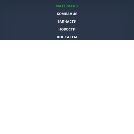
МАТЕРИАЛЫ
КОМПАНИЯ
ЗАПЧАСТИ
НОВОСТИ
КОНТАКТЫ
ИНСТРУМЕНТЫ
СПЕЦИАЛЬНЫЕ ПРЕДЛОЖЕНИЯ
+7 (495)
980-79-60
sales@vita-corp.ru
© 2026 (c) VITA-group (Вита Групп)
Продолжая использовать наш cайт, Вы даете согласие на обработку
(в т.ч. с использованием систем сбора статистики Яндекс.Метрика)
файлов cookie и пользовательских данных. Данная информация
необходима для функционирования сайта и улучшения
взаимодействия с пользователем.
Политика конфиденциальности