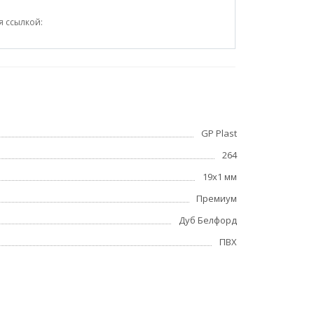
я ссылкой:
GP Plast
264
19x1 мм
Премиум
Дуб Белфорд
ПВХ