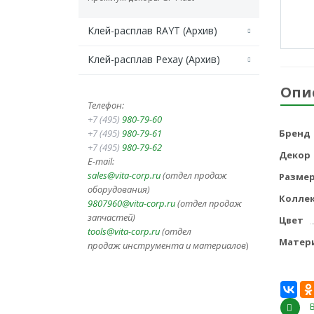
Клей-расплав RAYT (Архив)
Клей-расплав Рехау (Архив)
Опи
Телефон:
+7 (495)
980-79-60
+7 (495)
980-79-61
Бренд
+7 (495)
980-79-62
Декор
E-mail:
sales@vita-corp.ru
(отдел продаж
Разме
оборудования)
Колле
9807960@vita-corp.ru
(отдел продаж
запчастей)
Цвет
tools@vita-corp.ru
(отдел
Матер
продаж инструмента и
материалов
)