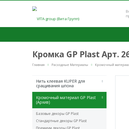
В
п
Кромка GP Plast Арт. 
Главная
Расходные Материалы
Кромочный материал 
Нить клеевая KUPER для
сращивания шпона
Кромочный материал GP Plast
(Архив)
Базовые декоры GP Plast
Стандартные декоры GP Plast
Премиум декоры GP Plast