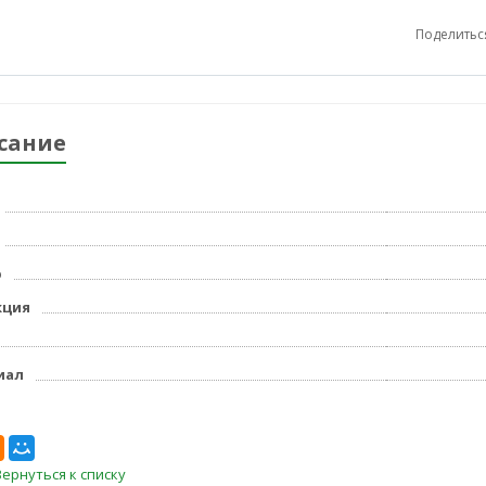
Поделитьс
сание
р
кция
иал
Вернуться к списку