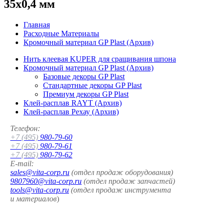
35x0,4 мм
Главная
Расходные Материалы
Кромочный материал GP Plast (Архив)
Нить клеевая KUPER для сращивания шпона
Кромочный материал GP Plast (Архив)
Базовые декоры GP Plast
Стандартные декоры GP Plast
Премиум декоры GP Plast
Клей-расплав RAYT (Архив)
Клей-расплав Рехау (Архив)
Телефон:
+7 (495)
980-79-60
+7 (495)
980-79-61
+7 (495)
980-79-62
E-mail:
sales@vita-corp.ru
(отдел продаж оборудования)
9807960@vita-corp.ru
(отдел продаж запчастей)
tools@vita-corp.ru
(отдел продаж инструмента
и
материалов
)