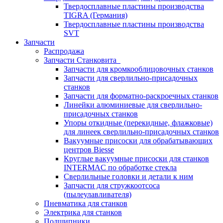
Твердосплавные пластины производства
TIGRA (Германия)
Твердосплавные пластины производства
SVT
Запчасти
Распродажа
Запчасти Станковита
Запчасти для кромкооблицовочных станков
Запчасти для сверлильно-присадочных
станков
Запчасти для форматно-раскроечных станков
Линейки алюминиевые для сверлильно-
присадочных станков
Упоры откидные (перекидные, флажковые)
для линеек сверлильно-присадочных станков
Вакуумные присоски для обрабатывающих
центров Biesse
Круглые вакуумные присоски для станков
INTERMAC по обработке стекла
Сверлильные головки и детали к ним
Запчасти для стружкоотсоса
(пылеулавливателя)
Пневматика для станков
Электрика для станков
Подшипники