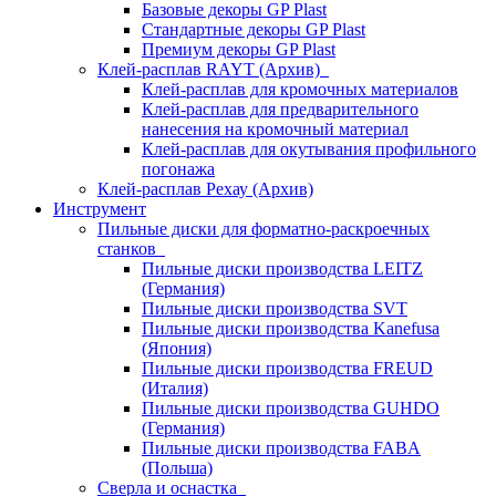
Базовые декоры GP Plast
Стандартные декоры GP Plast
Премиум декоры GP Plast
Клей-расплав RAYT (Архив)
Клей-расплав для кромочных материалов
Клей-расплав для предварительного
нанесения на кромочный материал
Клей-расплав для окутывания профильного
погонажа
Клей-расплав Рехау (Архив)
Инструмент
Пильные диски для форматно-раскроечных
станков
Пильные диски производства LEITZ
(Германия)
Пильные диски производства SVT
Пильные диски производства Kanefusa
(Япония)
Пильные диски производства FREUD
(Италия)
Пильные диски производства GUHDO
(Германия)
Пильные диски производства FABA
(Польша)
Сверла и оснастка