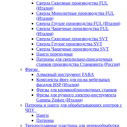
Сверла Сквозные производства FUL
(Италия)
Сверла Монолитные производства FUL
(Италия)
Сверла Глухие производства FUL (Италия)
Сверла Чашечные производства FUL
(Италия)
Сверла Сквозные производства SVT
Сверла Глухие производства SVT
Сверла Чашечные производства SVT
Цанги переходные
Патроны для сверлильно-присадочных
станков производства Станковита (Россия)
Фрезы
Алмазный инструмент FABA
Комплекты фрез для пр-ва мебельных
фасадов BSP (Италия)
Фрезы для кромкооблицовочных станков
Фрезы для ручного электро-инструмента
Gamma Zinken (Италия)
Патроны и цанги для обрабатывающих центров с
ЧПУ
Цанги
Патроны
Твердосплавные пластины для деревообработки