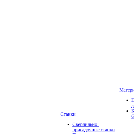
Матер
Н
д
К
Станки
G
Сверлильно-
присадочные станки