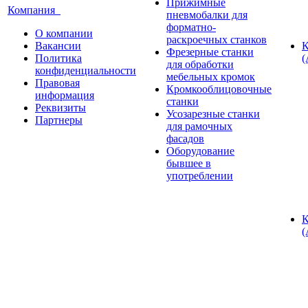
Прижимные
Компания
пневмобалки для
форматно-
О компании
раскроечных станков
Вакансии
К
Фрезерные станки
Политика
(
для обработки
конфиденциальности
мебельных кромок
Правовая
Кромкооблицовочные
информация
станки
Реквизиты
Усозарезные станки
Партнеры
для рамочных
фасадов
Оборудование
бывшее в
употреблении
К
(