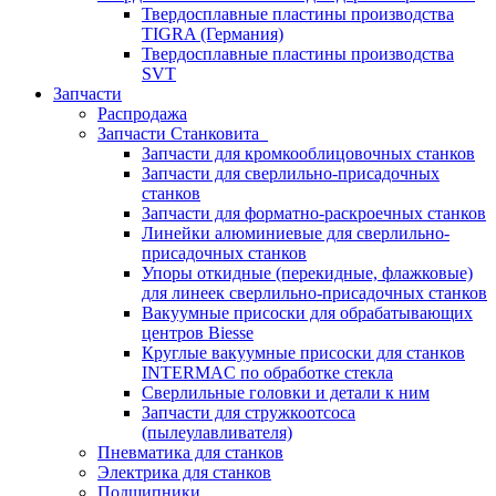
Твердосплавные пластины производства
TIGRA (Германия)
Твердосплавные пластины производства
SVT
Запчасти
Распродажа
Запчасти Станковита
Запчасти для кромкооблицовочных станков
Запчасти для сверлильно-присадочных
станков
Запчасти для форматно-раскроечных станков
Линейки алюминиевые для сверлильно-
присадочных станков
Упоры откидные (перекидные, флажковые)
для линеек сверлильно-присадочных станков
Вакуумные присоски для обрабатывающих
центров Biesse
Круглые вакуумные присоски для станков
INTERMAC по обработке стекла
Сверлильные головки и детали к ним
Запчасти для стружкоотсоса
(пылеулавливателя)
Пневматика для станков
Электрика для станков
Подшипники