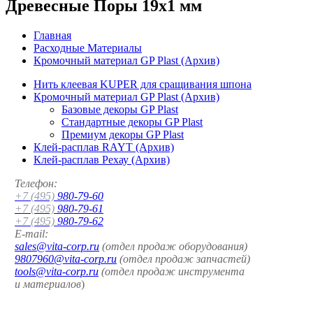
Древесные Поры 19x1 мм
Главная
Расходные Материалы
Кромочный материал GP Plast (Архив)
Нить клеевая KUPER для сращивания шпона
Кромочный материал GP Plast (Архив)
Базовые декоры GP Plast
Стандартные декоры GP Plast
Премиум декоры GP Plast
Клей-расплав RAYT (Архив)
Клей-расплав Рехау (Архив)
Телефон:
+7 (495)
980-79-60
+7 (495)
980-79-61
+7 (495)
980-79-62
E-mail:
sales@vita-corp.ru
(отдел продаж оборудования)
9807960@vita-corp.ru
(отдел продаж запчастей)
tools@vita-corp.ru
(отдел продаж инструмента
и
материалов
)