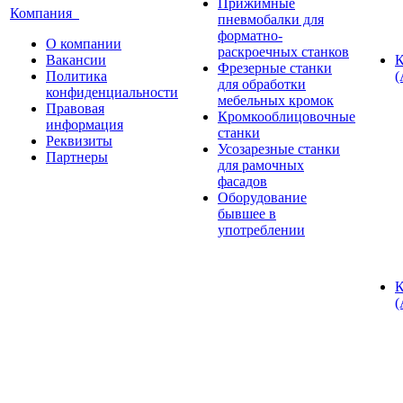
Прижимные
Компания
пневмобалки для
форматно-
О компании
раскроечных станков
Вакансии
К
Фрезерные станки
Политика
(
для обработки
конфиденциальности
мебельных кромок
Правовая
Кромкооблицовочные
информация
станки
Реквизиты
Усозарезные станки
Партнеры
для рамочных
фасадов
Оборудование
бывшее в
употреблении
К
(