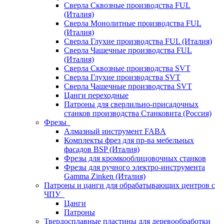
Сверла Сквозные производства FUL
(Италия)
Сверла Монолитные производства FUL
(Италия)
Сверла Глухие производства FUL (Италия)
Сверла Чашечные производства FUL
(Италия)
Сверла Сквозные производства SVT
Сверла Глухие производства SVT
Сверла Чашечные производства SVT
Цанги переходные
Патроны для сверлильно-присадочных
станков производства Станковита (Россия)
Фрезы
Алмазный инструмент FABA
Комплекты фрез для пр-ва мебельных
фасадов BSP (Италия)
Фрезы для кромкооблицовочных станков
Фрезы для ручного электро-инструмента
Gamma Zinken (Италия)
Патроны и цанги для обрабатывающих центров с
ЧПУ
Цанги
Патроны
Твердосплавные пластины для деревообработки