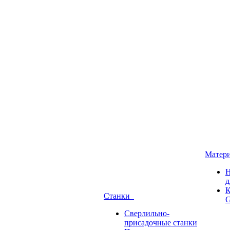
Матер
Н
д
К
Станки
G
Сверлильно-
присадочные станки