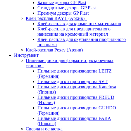
Базовые декоры GP Plast
Стандартные декоры GP Plast
Премиум декоры GP Plast
Клей-расплав RAYT (Архив)
Клей-расплав для кромочных материалов
Клей-расплав для предварительного
нанесения на кромочный материал
Клей-расплав для окутывания профильного
погонажа
Клей-расплав Рехау (Архив)
Инструмент
Пильные диски для форматно-раскроечных
станков
Пильные диски производства LEITZ
(Германия)
Пильные диски производства SVT
Пильные диски производства Kanefusa
(Япония)
Пильные диски производства FREUD
(Италия)
Пильные диски производства GUHDO
(Германия)
Пильные диски производства FABA
(Польша)
Сверла и оснастка