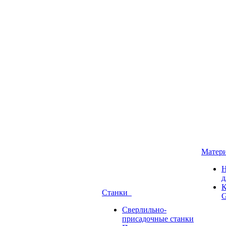
Матер
Н
д
К
Станки
G
Сверлильно-
присадочные станки