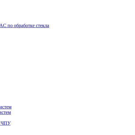
C по обработке стекла
истем
истем
с ЧПУ