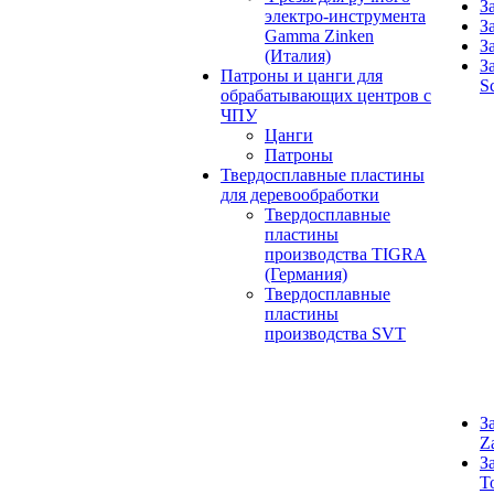
З
электро-инструмента
З
Gamma Zinken
З
(Италия)
З
Патроны и цанги для
S
обрабатывающих центров с
ЧПУ
Цанги
Патроны
Твердосплавные пластины
для деревообработки
Твердосплавные
пластины
производства TIGRA
(Германия)
Твердосплавные
пластины
производства SVT
З
Z
З
T