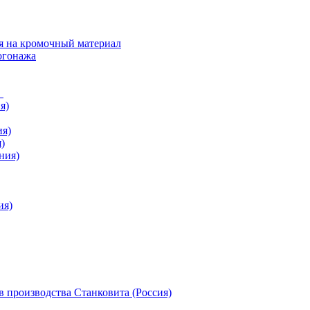
я на кромочный материал
огонажа
в
я)
ия)
)
ния)
ия)
 производства Станковита (Россия)