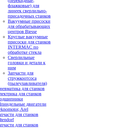
(перекидные,
флажковые) для
линеек сверлильно-
присадочных станков
Вакуумные присоски
для обрабатывающих
центров Biesse
Круглые вакуумные
присоски для станков
INTERMAC по
обработке стекла
Сверлильные
головки и детали к
ним
Запчасти для
стружкоотсоса
(пылеулавливателя)
невматика для станков
лектрика для станков
одшипники
пиндельные двигатели
eknomotor, Arel
апчасти для станков
ltendorf
апчасти для станков