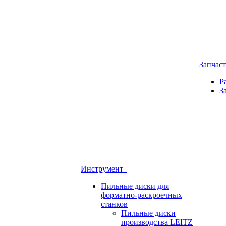
Запчас
Р
З
Инструмент
Пильные диски для
форматно-раскроечных
станков
Пильные диски
производства LEITZ