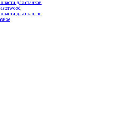
апчасти для станков
asterwood
апчасти для станков
азное