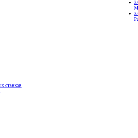
З
M
З
Р
х станков
к