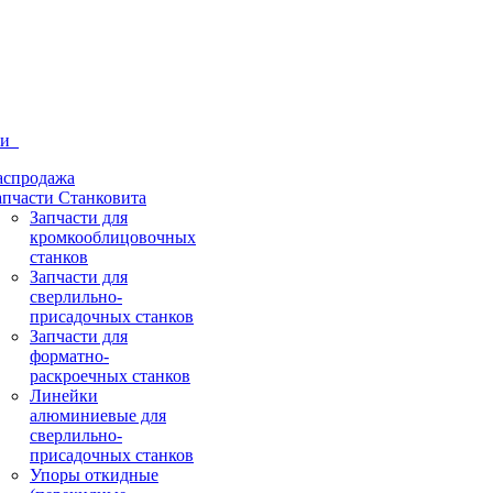
ти
аспродажа
апчасти Станковита
Запчасти для
кромкооблицовочных
станков
Запчасти для
сверлильно-
присадочных станков
Запчасти для
форматно-
раскроечных станков
Линейки
алюминиевые для
сверлильно-
присадочных станков
Упоры откидные