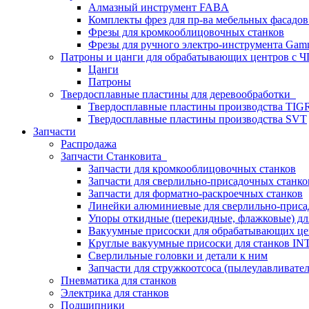
Алмазный инструмент FABA
Комплекты фрез для пр-ва мебельных фасадов
Фрезы для кромкооблицовочных станков
Фрезы для ручного электро-инструмента Gamm
Патроны и цанги для обрабатывающих центров с
Цанги
Патроны
Твердосплавные пластины для деревообработки
Твердосплавные пластины производства TIG
Твердосплавные пластины производства SVT
Запчасти
Распродажа
Запчасти Станковита
Запчасти для кромкооблицовочных станков
Запчасти для сверлильно-присадочных станко
Запчасти для форматно-раскроечных станков
Линейки алюминиевые для сверлильно-приса
Упоры откидные (перекидные, флажковые) дл
Вакуумные присоски для обрабатывающих цен
Круглые вакуумные присоски для станков I
Сверлильные головки и детали к ним
Запчасти для стружкоотсоса (пылеулавливател
Пневматика для станков
Электрика для станков
Подшипники