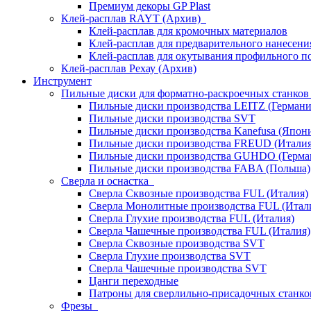
Премиум декоры GP Plast
Клей-расплав RAYT (Архив)
Клей-расплав для кромочных материалов
Клей-расплав для предварительного нанесени
Клей-расплав для окутывания профильного п
Клей-расплав Рехау (Архив)
Инструмент
Пильные диски для форматно-раскроечных станко
Пильные диски производства LEITZ (Германи
Пильные диски производства SVT
Пильные диски производства Kanefusa (Япон
Пильные диски производства FREUD (Италия
Пильные диски производства GUHDO (Герма
Пильные диски производства FABA (Польша)
Сверла и оснастка
Сверла Сквозные производства FUL (Италия)
Сверла Монолитные производства FUL (Итал
Сверла Глухие производства FUL (Италия)
Сверла Чашечные производства FUL (Италия)
Сверла Сквозные производства SVT
Сверла Глухие производства SVT
Сверла Чашечные производства SVT
Цанги переходные
Патроны для сверлильно-присадочных станков
Фрезы