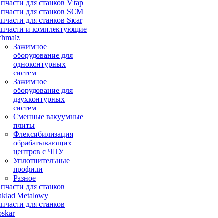
апчасти для станков Vitap
апчасти для станков SCM
апчасти для станков Sicar
апчасти и комплектующие
chmalz
Зажимное
оборудование для
одноконтурных
систем
Зажимное
оборудование для
двухконтурных
систем
Сменные вакуумные
плиты
Флексибилизация
обрабатывающих
центров с ЧПУ
Уплотнительные
профили
Разное
апчасти для станков
aklad Metalowy
апчасти для станков
oskar