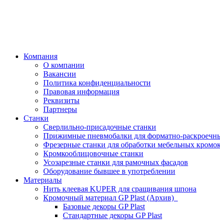
Компания
О компании
Вакансии
Политика конфиденциальности
Правовая информация
Реквизиты
Партнеры
Станки
Сверлильно-присадочные станки
Прижимные пневмобалки для форматно-раскроечны
Фрезерные станки для обработки мебельных кромо
Кромкооблицовочные станки
Усозарезные станки для рамочных фасадов
Оборудование бывшее в употреблении
Материалы
Нить клеевая KUPER для сращивания шпона
Кромочный материал GP Plast (Архив)
Базовые декоры GP Plast
Стандартные декоры GP Plast