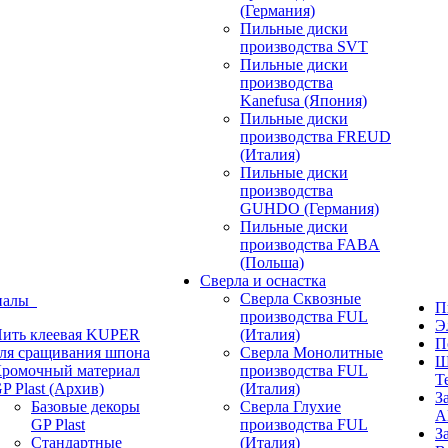
(Германия)
Пильные диски
производства SVT
Пильные диски
производства
Kanefusa (Япония)
Пильные диски
производства FREUD
(Италия)
Пильные диски
производства
GUHDO (Германия)
Пильные диски
производства FABA
(Польша)
Сверла и оснастка
Сверла Сквозные
иалы
П
производства FUL
Э
ить клеевая KUPER
(Италия)
П
ля сращивания шпона
Сверла Монолитные
Ш
ромочный материал
производства FUL
T
P Plast (Архив)
(Италия)
З
Базовые декоры
Сверла Глухие
A
GP Plast
производства FUL
З
Стандартные
(Италия)