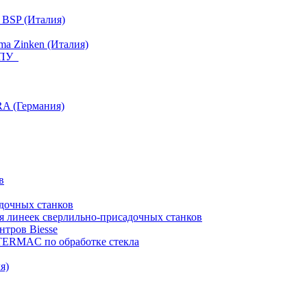
 BSP (Италия)
a Zinken (Италия)
 ЧПУ
RA (Германия)
в
дочных станков
я линеек сверлильно-присадочных станков
тров Biesse
NTERMAC по обработке стекла
я)