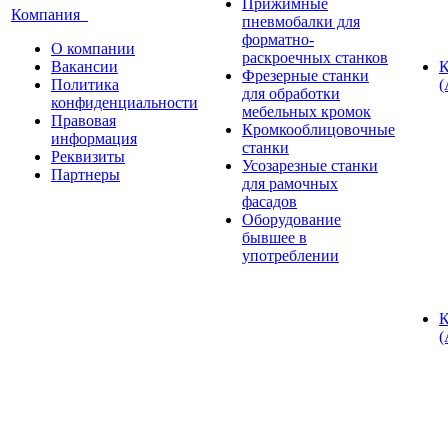
Прижимные
Компания
пневмобалки для
форматно-
О компании
раскроечных станков
Вакансии
К
Фрезерные станки
Политика
(
для обработки
конфиденциальности
мебельных кромок
Правовая
Кромкооблицовочные
информация
станки
Реквизиты
Усозарезные станки
Партнеры
для рамочных
фасадов
Оборудование
бывшее в
употреблении
К
(