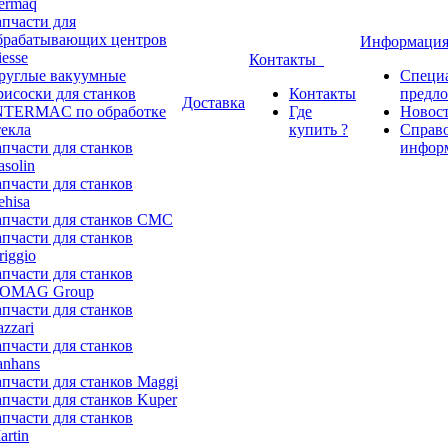
ermaq
апчасти для
брабатывающих центров
Информаци
iesse
Контакты
руглые вакуумные
Специ
рисоски для станков
Контакты
предл
Доставка
NTERMAC по обработке
Где
Новос
текла
купить ?
Справ
апчасти для станков
инфор
asolin
апчасти для станков
ehisa
апчасти для станков CMC
апчасти для станков
riggio
апчасти для станков
OMAG Group
апчасти для станков
azzari
апчасти для станков
anhans
апчасти для станков Maggi
апчасти для станков Kuper
апчасти для станков
artin