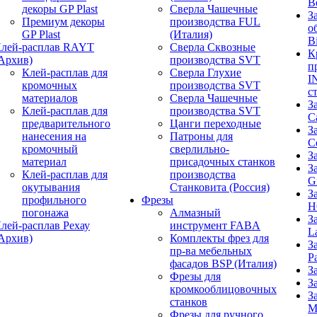
B
декоры GP Plast
Сверла Чашечные
З
Премиум декоры
производства FUL
о
GP Plast
(Италия)
B
лей-расплав RAYT
Сверла Сквозные
К
Архив)
производства SVT
п
Клей-расплав для
Сверла Глухие
I
кромочных
производства SVT
с
материалов
Сверла Чашечные
З
Клей-расплав для
производства SVT
C
предварительного
Цанги переходные
З
нанесения на
Патроны для
C
кромочный
сверлильно-
З
материал
присадочных станков
З
Клей-расплав для
производства
G
окутывания
Станковита (Россия)
З
профильного
Фрезы
H
погонажа
Алмазный
З
лей-расплав Рехау
инструмент FABA
L
Архив)
Комплекты фрез для
З
пр-ва мебельных
P
фасадов BSP (Италия)
З
Фрезы для
З
кромкооблицовочных
З
станков
M
Фрезы для ручного