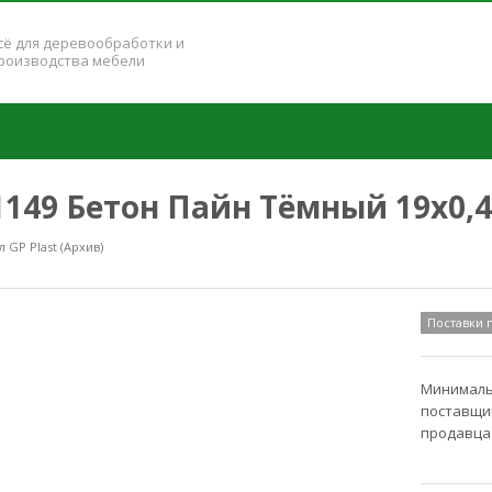
сё для деревообработки и
роизводства мебели
31149 Бетон Пайн Тёмный 19x0,
GP Plast (Архив)
Поставки
Минимальн
поставщик
продавца