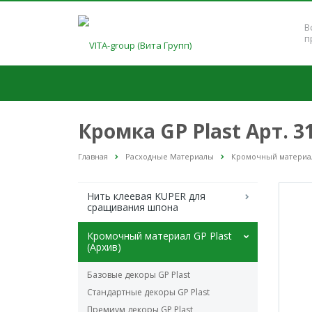
В
п
Кромка GP Plast Арт. 
Главная
Расходные Материалы
Кромочный материал 
Нить клеевая KUPER для
сращивания шпона
Кромочный материал GP Plast
(Архив)
Базовые декоры GP Plast
Стандартные декоры GP Plast
Премиум декоры GP Plast