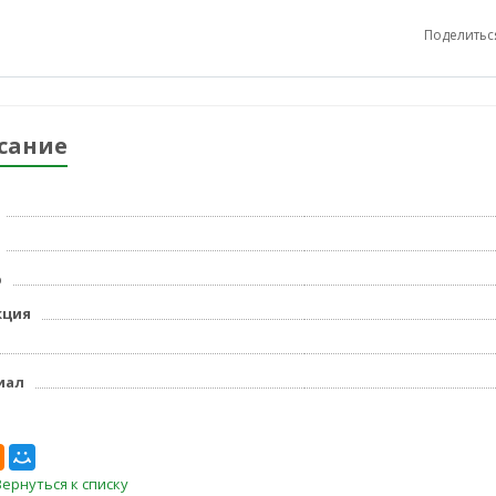
Поделитьс
сание
р
кция
иал
Вернуться к списку