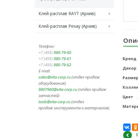
Клей-расплав RAYT (Архив)
Клей-расплав Рехау (Архив)
Опи
Телефон:
+7 (495)
980-79-60
+7 (495)
980-79-61
Бренд
+7 (495)
980-79-62
Декор
E-mail:
sales@vita-corp.ru
(отдел продаж
Разме
оборудования)
Колле
9807960@vita-corp.ru
(отдел продаж
запчастей)
Цвет
tools@vita-corp.ru
(отдел
Матер
продаж инструмента и
материалов
)