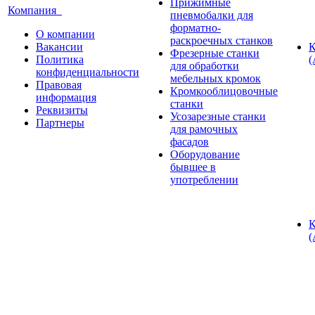
Прижимные
Компания
пневмобалки для
форматно-
О компании
раскроечных станков
Вакансии
К
Фрезерные станки
Политика
(
для обработки
конфиденциальности
мебельных кромок
Правовая
Кромкооблицовочные
информация
станки
Реквизиты
Усозарезные станки
Партнеры
для рамочных
фасадов
Оборудование
бывшее в
употреблении
К
(