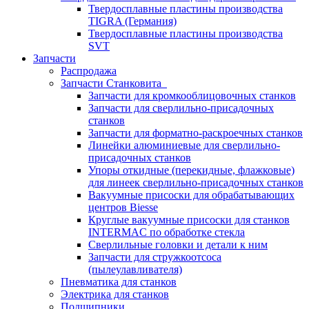
Твердосплавные пластины производства
TIGRA (Германия)
Твердосплавные пластины производства
SVT
Запчасти
Распродажа
Запчасти Станковита
Запчасти для кромкооблицовочных станков
Запчасти для сверлильно-присадочных
станков
Запчасти для форматно-раскроечных станков
Линейки алюминиевые для сверлильно-
присадочных станков
Упоры откидные (перекидные, флажковые)
для линеек сверлильно-присадочных станков
Вакуумные присоски для обрабатывающих
центров Biesse
Круглые вакуумные присоски для станков
INTERMAC по обработке стекла
Сверлильные головки и детали к ним
Запчасти для стружкоотсоса
(пылеулавливателя)
Пневматика для станков
Электрика для станков
Подшипники