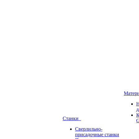
Матер
Н
д
К
Станки
G
Сверлильно-
присадочные станки