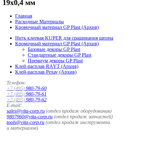
19x0,4 мм
Главная
Расходные Материалы
Кромочный материал GP Plast (Архив)
Нить клеевая KUPER для сращивания шпона
Кромочный материал GP Plast (Архив)
Базовые декоры GP Plast
Стандартные декоры GP Plast
Премиум декоры GP Plast
Клей-расплав RAYT (Архив)
Клей-расплав Рехау (Архив)
Телефон:
+7 (495)
980-79-60
+7 (495)
980-79-61
+7 (495)
980-79-62
E-mail:
sales@vita-corp.ru
(отдел продаж оборудования)
9807960@vita-corp.ru
(отдел продаж запчастей)
tools@vita-corp.ru
(отдел продаж инструмента
и
материалов
)