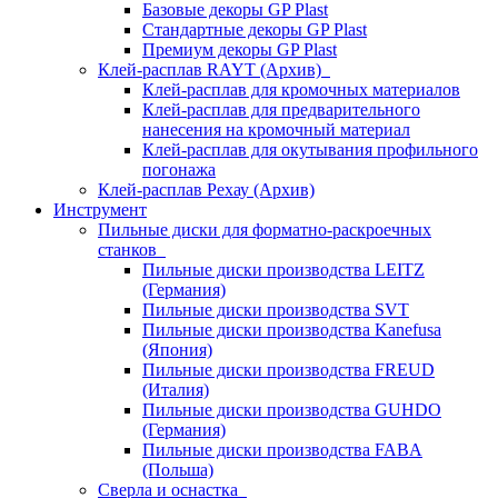
Базовые декоры GP Plast
Стандартные декоры GP Plast
Премиум декоры GP Plast
Клей-расплав RAYT (Архив)
Клей-расплав для кромочных материалов
Клей-расплав для предварительного
нанесения на кромочный материал
Клей-расплав для окутывания профильного
погонажа
Клей-расплав Рехау (Архив)
Инструмент
Пильные диски для форматно-раскроечных
станков
Пильные диски производства LEITZ
(Германия)
Пильные диски производства SVT
Пильные диски производства Kanefusa
(Япония)
Пильные диски производства FREUD
(Италия)
Пильные диски производства GUHDO
(Германия)
Пильные диски производства FABA
(Польша)
Сверла и оснастка