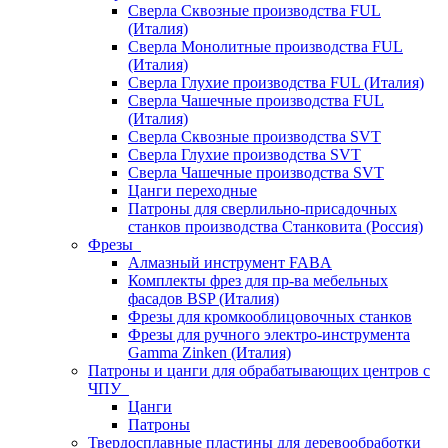
Сверла Сквозные производства FUL
(Италия)
Сверла Монолитные производства FUL
(Италия)
Сверла Глухие производства FUL (Италия)
Сверла Чашечные производства FUL
(Италия)
Сверла Сквозные производства SVT
Сверла Глухие производства SVT
Сверла Чашечные производства SVT
Цанги переходные
Патроны для сверлильно-присадочных
станков производства Станковита (Россия)
Фрезы
Алмазный инструмент FABA
Комплекты фрез для пр-ва мебельных
фасадов BSP (Италия)
Фрезы для кромкооблицовочных станков
Фрезы для ручного электро-инструмента
Gamma Zinken (Италия)
Патроны и цанги для обрабатывающих центров с
ЧПУ
Цанги
Патроны
Твердосплавные пластины для деревообработки