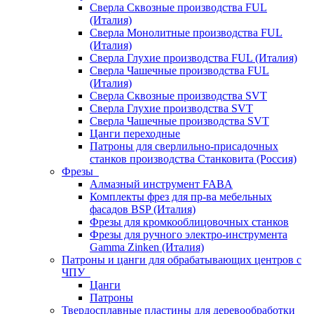
Сверла Сквозные производства FUL
(Италия)
Сверла Монолитные производства FUL
(Италия)
Сверла Глухие производства FUL (Италия)
Сверла Чашечные производства FUL
(Италия)
Сверла Сквозные производства SVT
Сверла Глухие производства SVT
Сверла Чашечные производства SVT
Цанги переходные
Патроны для сверлильно-присадочных
станков производства Станковита (Россия)
Фрезы
Алмазный инструмент FABA
Комплекты фрез для пр-ва мебельных
фасадов BSP (Италия)
Фрезы для кромкооблицовочных станков
Фрезы для ручного электро-инструмента
Gamma Zinken (Италия)
Патроны и цанги для обрабатывающих центров с
ЧПУ
Цанги
Патроны
Твердосплавные пластины для деревообработки