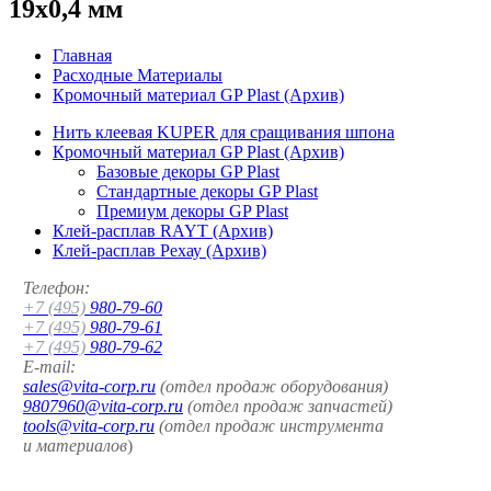
19x0,4 мм
Главная
Расходные Материалы
Кромочный материал GP Plast (Архив)
Нить клеевая KUPER для сращивания шпона
Кромочный материал GP Plast (Архив)
Базовые декоры GP Plast
Стандартные декоры GP Plast
Премиум декоры GP Plast
Клей-расплав RAYT (Архив)
Клей-расплав Рехау (Архив)
Телефон:
+7 (495)
980-79-60
+7 (495)
980-79-61
+7 (495)
980-79-62
E-mail:
sales@vita-corp.ru
(отдел продаж оборудования)
9807960@vita-corp.ru
(отдел продаж запчастей)
tools@vita-corp.ru
(отдел продаж инструмента
и
материалов
)