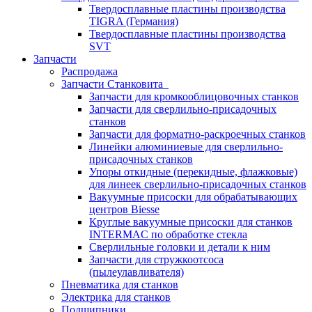
Твердосплавные пластины производства
TIGRA (Германия)
Твердосплавные пластины производства
SVT
Запчасти
Распродажа
Запчасти Станковита
Запчасти для кромкооблицовочных станков
Запчасти для сверлильно-присадочных
станков
Запчасти для форматно-раскроечных станков
Линейки алюминиевые для сверлильно-
присадочных станков
Упоры откидные (перекидные, флажковые)
для линеек сверлильно-присадочных станков
Вакуумные присоски для обрабатывающих
центров Biesse
Круглые вакуумные присоски для станков
INTERMAC по обработке стекла
Сверлильные головки и детали к ним
Запчасти для стружкоотсоса
(пылеулавливателя)
Пневматика для станков
Электрика для станков
Подшипники