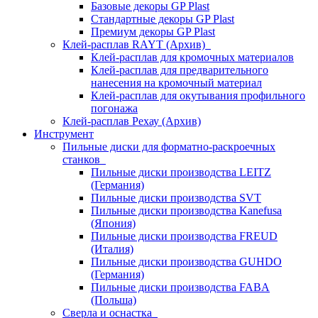
Базовые декоры GP Plast
Стандартные декоры GP Plast
Премиум декоры GP Plast
Клей-расплав RAYT (Архив)
Клей-расплав для кромочных материалов
Клей-расплав для предварительного
нанесения на кромочный материал
Клей-расплав для окутывания профильного
погонажа
Клей-расплав Рехау (Архив)
Инструмент
Пильные диски для форматно-раскроечных
станков
Пильные диски производства LEITZ
(Германия)
Пильные диски производства SVT
Пильные диски производства Kanefusa
(Япония)
Пильные диски производства FREUD
(Италия)
Пильные диски производства GUHDO
(Германия)
Пильные диски производства FABA
(Польша)
Сверла и оснастка