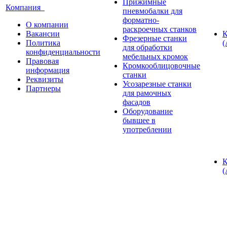
Прижимные
Компания
пневмобалки для
форматно-
О компании
раскроечных станков
Вакансии
К
Фрезерные станки
Политика
(
для обработки
конфиденциальности
мебельных кромок
Правовая
Кромкооблицовочные
информация
станки
Реквизиты
Усозарезные станки
Партнеры
для рамочных
фасадов
Оборудование
бывшее в
употреблении
К
(