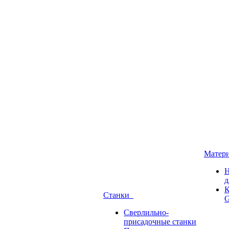
Матер
Н
д
К
Станки
G
Сверлильно-
присадочные станки