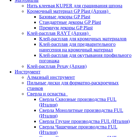
Материалы
Нить клеевая KUPER для сращивания шпона
Кромочный материал GP Plast (Архив)
Базовые декоры GP Plast
Стандартные декоры GP Plast
Премиум декоры GP Plast
Клей-расплав RAYT (Архив)
Клей-расплав для кромочных материалов
Клей-расплав для предварительного
нанесения на кромочный материал
Клей-расплав для окутывания профильного
погонажа
Клей-расплав Рехау (Архив)
Инструмент
Алмазный инструмент
Пильные диски для форматно-раскроечных
станков
Сверла и оснастка
Сверла Сквозные производства FUL
(Италия)
Сверла Монолитные производства FUL
(Италия)
Сверла Глухие производства FUL (Италия)
Сверла Чашечные производства FUL
(Италия)