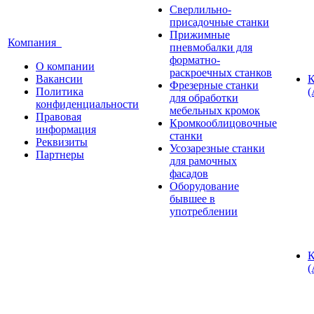
Сверлильно-
присадочные станки
Прижимные
Компания
пневмобалки для
форматно-
О компании
раскроечных станков
Вакансии
К
Фрезерные станки
Политика
(
для обработки
конфиденциальности
мебельных кромок
Правовая
Кромкооблицовочные
информация
станки
Реквизиты
Усозарезные станки
Партнеры
для рамочных
фасадов
Оборудование
бывшее в
употреблении
К
(