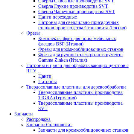
Сверла Сквозные производства SVT
Сверла Глухие производства SVT
Сверла Чашечные производства SVT
Цанги переходные
Патроны для сверлильно-присадочных
станков производства Станковита (Россия)
Фрезы
Комплекты фрез для пр-ва мебельных
фасадов BSP (Италия)
Фрезы для кромкооблицовочных станков
Фрезы для ручного электро-инструмента
Gamma Zinken (Италия)
Патроны и цанги для обрабатывающих центров с
ЧПУ
Цанги
Патроны
Твердосплавные пластины для деревообработки
Твердосплавные пластины производства
TIGRA (Германия)
Твердосплавные пластины производства
SVT
Запчасти
Распродажа
Запчасти Станковита
Запчасти для кромкооблицовочных станков