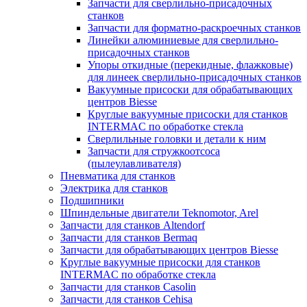
Запчасти для сверлильно-присадочных
станков
Запчасти для форматно-раскроечных станков
Линейки алюминиевые для сверлильно-
присадочных станков
Упоры откидные (перекидные, флажковые)
для линеек сверлильно-присадочных станков
Вакуумные присоски для обрабатывающих
центров Biesse
Круглые вакуумные присоски для станков
INTERMAC по обработке стекла
Сверлильные головки и детали к ним
Запчасти для стружкоотсоса
(пылеулавливателя)
Пневматика для станков
Электрика для станков
Подшипники
Шпиндельные двигатели Teknomotor, Arel
Запчасти для станков Altendorf
Запчасти для станков Bermaq
Запчасти для обрабатывающих центров Biesse
Круглые вакуумные присоски для станков
INTERMAC по обработке стекла
Запчасти для станков Casolin
Запчасти для станков Cehisa