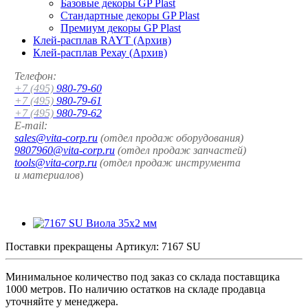
Базовые декоры GP Plast
Стандартные декоры GP Plast
Премиум декоры GP Plast
Клей-расплав RAYT (Архив)
Клей-расплав Рехау (Архив)
Телефон:
+7 (495)
980-79-60
+7 (495)
980-79-61
+7 (495)
980-79-62
E-mail:
sales@vita-corp.ru
(отдел продаж оборудования)
9807960@vita-corp.ru
(отдел продаж запчастей)
tools@vita-corp.ru
(отдел продаж инструмента
и
материалов
)
Поставки прекращены
Артикул:
7167 SU
Минимальное количество под заказ со склада поставщика
1000 метров. По наличию остатков на складе продавца
уточняйте у менеджера.