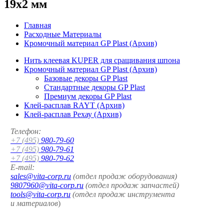
19x2 мм
Главная
Расходные Материалы
Кромочный материал GP Plast (Архив)
Нить клеевая KUPER для сращивания шпона
Кромочный материал GP Plast (Архив)
Базовые декоры GP Plast
Стандартные декоры GP Plast
Премиум декоры GP Plast
Клей-расплав RAYT (Архив)
Клей-расплав Рехау (Архив)
Телефон:
+7 (495)
980-79-60
+7 (495)
980-79-61
+7 (495)
980-79-62
E-mail:
sales@vita-corp.ru
(отдел продаж оборудования)
9807960@vita-corp.ru
(отдел продаж запчастей)
tools@vita-corp.ru
(отдел продаж инструмента
и
материалов
)