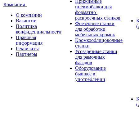
Прижимные
Компания
пневмобалки для
форматно-
О компании
раскроечных станков
Вакансии
К
Фрезерные станки
Политика
(
для обработки
конфиденциальности
мебельных кромок
Правовая
Кромкооблицовочные
информация
станки
Реквизиты
Усозарезные станки
Партнеры
для рамочных
фасадов
Оборудование
бывшее в
употреблении
К
(