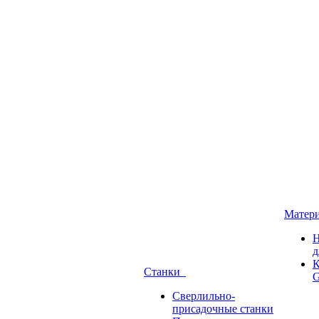
Матер
Н
д
К
Станки
G
Сверлильно-
присадочные станки