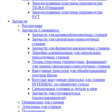
Твердосплавные пластины производства
TIGRA (Германия)
Твердосплавные пластины производства
SVT
Запчасти
Распродажа
Запчасти Станковита
Запчасти для кромкооблицовочных станков
Запчасти для сверлильно-присадочных
станков
Запчасти для форматно-раскроечных станков
Линейки алюминиевые для сверлильно-
присадочных станков
Упоры откидные (перекидные, флажковые)
для линеек сверлильно-присадочных станков
Вакуумные присоски для обрабатывающих
центров Biesse
Круглые вакуумные присоски для станков
INTERMAC по обработке стекла
Сверлильные головки и детали к ним
Запчасти для стружкоотсоса
(пылеулавливателя)
Пневматика для станков
Электрика для станков
Подшипники