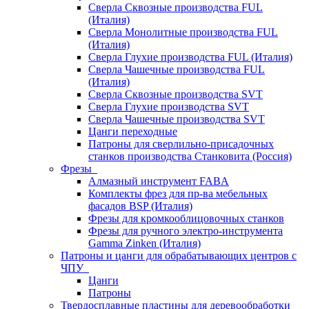
Сверла Сквозные производства FUL
(Италия)
Сверла Монолитные производства FUL
(Италия)
Сверла Глухие производства FUL (Италия)
Сверла Чашечные производства FUL
(Италия)
Сверла Сквозные производства SVT
Сверла Глухие производства SVT
Сверла Чашечные производства SVT
Цанги переходные
Патроны для сверлильно-присадочных
станков производства Станковита (Россия)
Фрезы
Алмазный инструмент FABA
Комплекты фрез для пр-ва мебельных
фасадов BSP (Италия)
Фрезы для кромкооблицовочных станков
Фрезы для ручного электро-инструмента
Gamma Zinken (Италия)
Патроны и цанги для обрабатывающих центров с
ЧПУ
Цанги
Патроны
Твердосплавные пластины для деревообработки