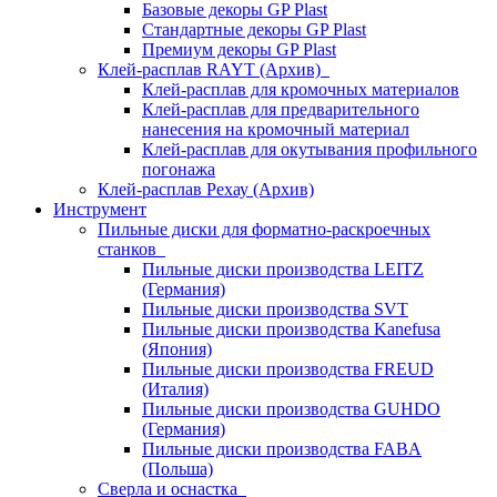
Базовые декоры GP Plast
Стандартные декоры GP Plast
Премиум декоры GP Plast
Клей-расплав RAYT (Архив)
Клей-расплав для кромочных материалов
Клей-расплав для предварительного
нанесения на кромочный материал
Клей-расплав для окутывания профильного
погонажа
Клей-расплав Рехау (Архив)
Инструмент
Пильные диски для форматно-раскроечных
станков
Пильные диски производства LEITZ
(Германия)
Пильные диски производства SVT
Пильные диски производства Kanefusa
(Япония)
Пильные диски производства FREUD
(Италия)
Пильные диски производства GUHDO
(Германия)
Пильные диски производства FABA
(Польша)
Сверла и оснастка