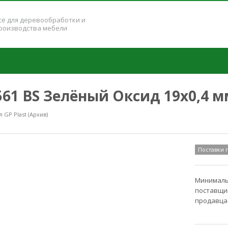
сё для деревообработки и
роизводства мебели
9561 BS Зелёный Оксид 19x0,4 м
GP Plast (Архив)
Поставки
Минимальн
поставщик
продавца