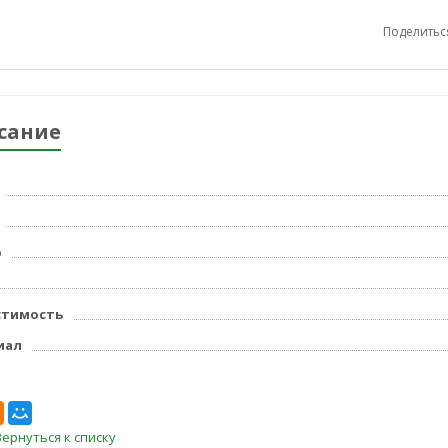
Поделитьс
сание
р
стимость
иал
Вернуться к списку