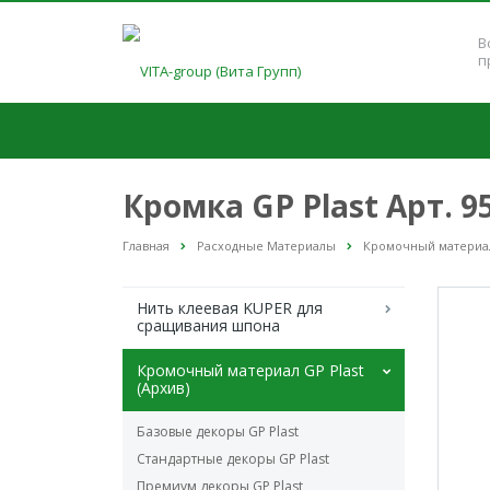
В
п
Кромка GP Plast Арт. 
Главная
Расходные Материалы
Кромочный материал 
Нить клеевая KUPER для
сращивания шпона
Кромочный материал GP Plast
(Архив)
Базовые декоры GP Plast
Стандартные декоры GP Plast
Премиум декоры GP Plast