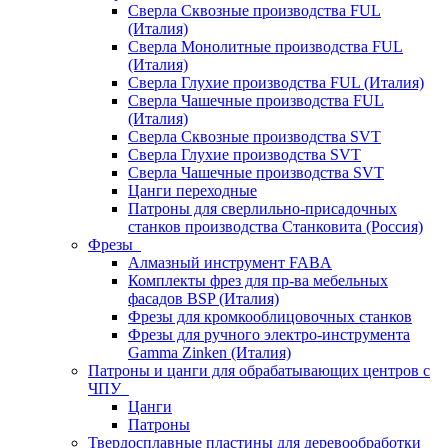
Сверла Сквозные производства FUL
(Италия)
Сверла Монолитные производства FUL
(Италия)
Сверла Глухие производства FUL (Италия)
Сверла Чашечные производства FUL
(Италия)
Сверла Сквозные производства SVT
Сверла Глухие производства SVT
Сверла Чашечные производства SVT
Цанги переходные
Патроны для сверлильно-присадочных
станков производства Станковита (Россия)
Фрезы
Алмазный инструмент FABA
Комплекты фрез для пр-ва мебельных
фасадов BSP (Италия)
Фрезы для кромкооблицовочных станков
Фрезы для ручного электро-инструмента
Gamma Zinken (Италия)
Патроны и цанги для обрабатывающих центров с
ЧПУ
Цанги
Патроны
Твердосплавные пластины для деревообработки