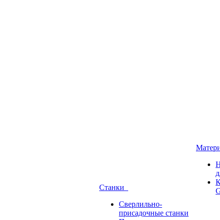
Матер
Н
д
К
Станки
G
Сверлильно-
присадочные станки