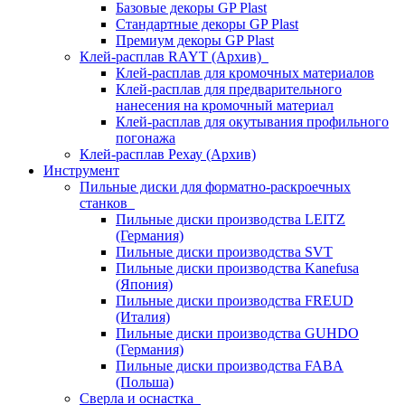
Базовые декоры GP Plast
Стандартные декоры GP Plast
Премиум декоры GP Plast
Клей-расплав RAYT (Архив)
Клей-расплав для кромочных материалов
Клей-расплав для предварительного
нанесения на кромочный материал
Клей-расплав для окутывания профильного
погонажа
Клей-расплав Рехау (Архив)
Инструмент
Пильные диски для форматно-раскроечных
станков
Пильные диски производства LEITZ
(Германия)
Пильные диски производства SVT
Пильные диски производства Kanefusa
(Япония)
Пильные диски производства FREUD
(Италия)
Пильные диски производства GUHDO
(Германия)
Пильные диски производства FABA
(Польша)
Сверла и оснастка