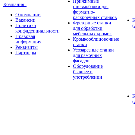
Прижимные
Компания
пневмобалки для
форматно-
О компании
раскроечных станков
Вакансии
К
Фрезерные станки
Политика
(
для обработки
конфиденциальности
мебельных кромок
Правовая
Кромкооблицовочные
информация
станки
Реквизиты
Усозарезные станки
Партнеры
для рамочных
фасадов
Оборудование
бывшее в
употреблении
К
(