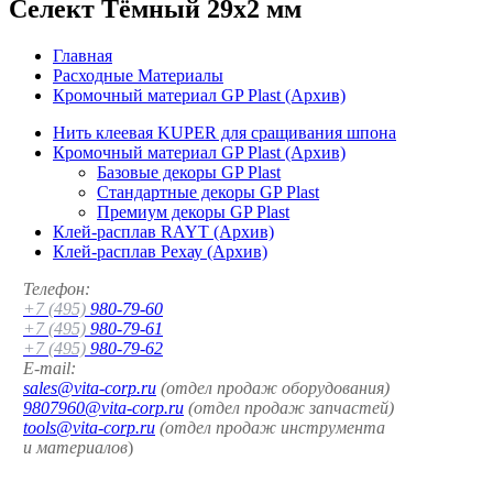
Селект Тёмный 29x2 мм
Главная
Расходные Материалы
Кромочный материал GP Plast (Архив)
Нить клеевая KUPER для сращивания шпона
Кромочный материал GP Plast (Архив)
Базовые декоры GP Plast
Стандартные декоры GP Plast
Премиум декоры GP Plast
Клей-расплав RAYT (Архив)
Клей-расплав Рехау (Архив)
Телефон:
+7 (495)
980-79-60
+7 (495)
980-79-61
+7 (495)
980-79-62
E-mail:
sales@vita-corp.ru
(отдел продаж оборудования)
9807960@vita-corp.ru
(отдел продаж запчастей)
tools@vita-corp.ru
(отдел продаж инструмента
и
материалов
)