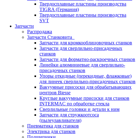
Твердосплавные пластины производства
TIGRA (Германия)
Твердосплавные пластины производства
SVT
Запчасти
Распродажа
Запчасти Станковита
Запчасти для кромкооблицовочных станков
Запчасти для сверлильно-присадочных
станков
Запчасти для форматно-раскроечных станков
Линейки алюминиевые для сверлильно-
присадочных станков
Упоры откидные (перекидные, флажковые)
для линеек сверлильно-присадочных станков
Вакуумные присоски для обрабатывающих
центров Biesse
Круглые вакуумные присоски для станков
INTERMAC по обработке стекла
Сверлильные головки и детали к ним
Запчасти для стружкоотсоса
(пылеулавливателя)
Пневматика для станков
Электрика для станков
Подшипники