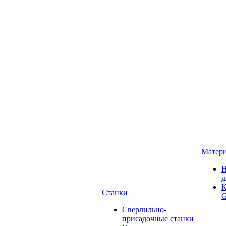
Матер
Н
д
К
Станки
G
Сверлильно-
присадочные станки