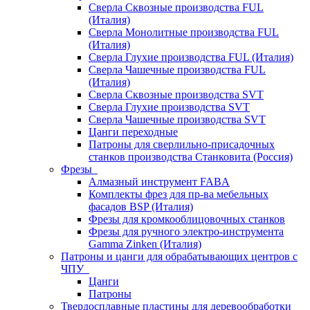
Сверла Сквозные производства FUL
(Италия)
Сверла Монолитные производства FUL
(Италия)
Сверла Глухие производства FUL (Италия)
Сверла Чашечные производства FUL
(Италия)
Сверла Сквозные производства SVT
Сверла Глухие производства SVT
Сверла Чашечные производства SVT
Цанги переходные
Патроны для сверлильно-присадочных
станков производства Станковита (Россия)
Фрезы
Алмазный инструмент FABA
Комплекты фрез для пр-ва мебельных
фасадов BSP (Италия)
Фрезы для кромкооблицовочных станков
Фрезы для ручного электро-инструмента
Gamma Zinken (Италия)
Патроны и цанги для обрабатывающих центров с
ЧПУ
Цанги
Патроны
Твердосплавные пластины для деревообработки