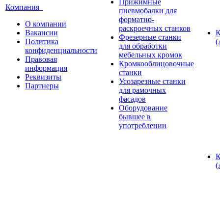
Прижимные
Компания
пневмобалки для
форматно-
О компании
раскроечных станков
Вакансии
К
Фрезерные станки
Политика
(
для обработки
конфиденциальности
мебельных кромок
Правовая
Кромкооблицовочные
информация
станки
Реквизиты
Усозарезные станки
Партнеры
для рамочных
фасадов
Оборудование
бывшее в
употреблении
К
(