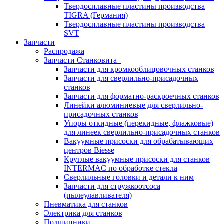
Твердосплавные пластины производства
TIGRA (Германия)
Твердосплавные пластины производства
SVT
Запчасти
Распродажа
Запчасти Станковита
Запчасти для кромкооблицовочных станков
Запчасти для сверлильно-присадочных
станков
Запчасти для форматно-раскроечных станков
Линейки алюминиевые для сверлильно-
присадочных станков
Упоры откидные (перекидные, флажковые)
для линеек сверлильно-присадочных станков
Вакуумные присоски для обрабатывающих
центров Biesse
Круглые вакуумные присоски для станков
INTERMAC по обработке стекла
Сверлильные головки и детали к ним
Запчасти для стружкоотсоса
(пылеулавливателя)
Пневматика для станков
Электрика для станков
Подшипники