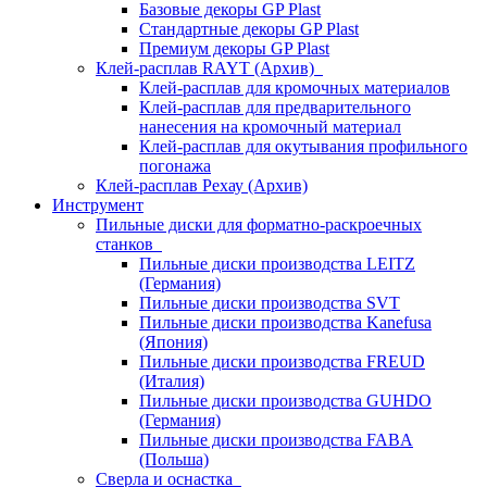
Базовые декоры GP Plast
Стандартные декоры GP Plast
Премиум декоры GP Plast
Клей-расплав RAYT (Архив)
Клей-расплав для кромочных материалов
Клей-расплав для предварительного
нанесения на кромочный материал
Клей-расплав для окутывания профильного
погонажа
Клей-расплав Рехау (Архив)
Инструмент
Пильные диски для форматно-раскроечных
станков
Пильные диски производства LEITZ
(Германия)
Пильные диски производства SVT
Пильные диски производства Kanefusa
(Япония)
Пильные диски производства FREUD
(Италия)
Пильные диски производства GUHDO
(Германия)
Пильные диски производства FABA
(Польша)
Сверла и оснастка