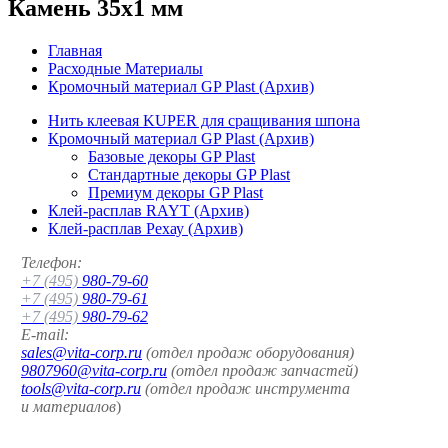
Камень 35x1 мм
Главная
Расходные Материалы
Кромочный материал GP Plast (Архив)
Нить клеевая KUPER для сращивания шпона
Кромочный материал GP Plast (Архив)
Базовые декоры GP Plast
Стандартные декоры GP Plast
Премиум декоры GP Plast
Клей-расплав RAYT (Архив)
Клей-расплав Рехау (Архив)
Телефон:
+7 (495)
980-79-60
+7 (495)
980-79-61
+7 (495)
980-79-62
E-mail:
sales@vita-corp.ru
(отдел продаж оборудования)
9807960@vita-corp.ru
(отдел продаж запчастей)
tools@vita-corp.ru
(отдел продаж инструмента
и
материалов
)