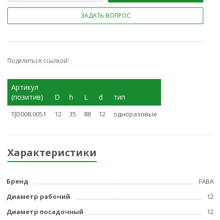
ЗАДАТЬ ВОПРОС
Поделиться ссылкой:
Артикул
(позитив)
D
h
L
d
тип
TJD008.0051
12
35
88
12
одноразовые
Характеристики
Бренд
FABA
Диаметр рабочий
12
Диаметр посадочный
12