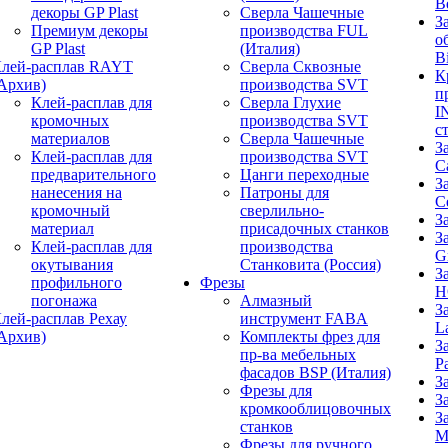
B
декоры GP Plast
Сверла Чашечные
З
Премиум декоры
производства FUL
о
GP Plast
(Италия)
B
лей-расплав RAYT
Сверла Сквозные
К
Архив)
производства SVT
п
Клей-расплав для
Сверла Глухие
I
кромочных
производства SVT
с
материалов
Сверла Чашечные
З
Клей-расплав для
производства SVT
C
предварительного
Цанги переходные
З
нанесения на
Патроны для
C
кромочный
сверлильно-
З
материал
присадочных станков
З
Клей-расплав для
производства
G
окутывания
Станковита (Россия)
З
профильного
Фрезы
H
погонажа
Алмазный
З
лей-расплав Рехау
инструмент FABA
L
Архив)
Комплекты фрез для
З
пр-ва мебельных
P
фасадов BSP (Италия)
З
Фрезы для
З
кромкооблицовочных
З
станков
M
Фрезы для ручного