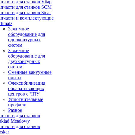
апчасти для станков Vitap
апчасти для станков SCM
апчасти для станков Sicar
апчасти и комплектующие
chmalz
Зажимное
оборудование для
одноконтурных
систем
Зажимное
оборудование для
двухконтурных
систем
Сменные вакуумные
плиты
Флексибилизация
обрабатывающих
центров с ЧПУ
Уплотнительные
профили
Разное
апчасти для станков
aklad Metalowy
апчасти для станков
oskar