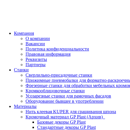
Компания
О компании
Вакансии
Политика конфиденциальности
Правовая информация
Реквизиты
Партнеры
Станки
Сверлильно-присадочные станки
Прижимные пневмобалки для форматно-раскроечны
Фрезерные станки для обработки мебельных кромо
Кромкооблицовочные станки
Усозарезные станки для рамочных фасадов
Оборудование бывшее в употреблении
Материалы
Нить клеевая KUPER для сращивания шпона
Кромочный материал GP Plast (Архив)
Базовые декоры GP Plast
Стандартные декоры GP Plast