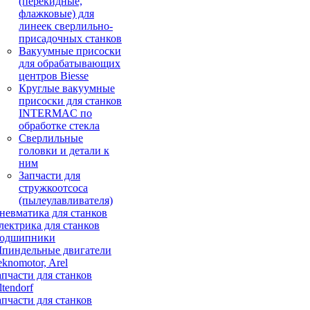
(перекидные,
флажковые) для
линеек сверлильно-
присадочных станков
Вакуумные присоски
для обрабатывающих
центров Biesse
Круглые вакуумные
присоски для станков
INTERMAC по
обработке стекла
Сверлильные
головки и детали к
ним
Запчасти для
стружкоотсоса
(пылеулавливателя)
невматика для станков
лектрика для станков
одшипники
пиндельные двигатели
eknomotor, Arel
апчасти для станков
ltendorf
апчасти для станков