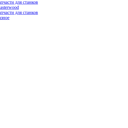
апчасти для станков
asterwood
апчасти для станков
азное