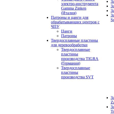
З
электро-инструмента
З
Gamma Zinken
З
(Италия)
З
Патроны и цанги для
S
обрабатывающих центров с
ЧПУ
Цанги
Патроны
Твердосплавные пластины
для деревообработки
Твердосплавные
пластины
производства TIGRA
(Германия)
Твердосплавные
пластины
производства SVT
З
Z
З
T