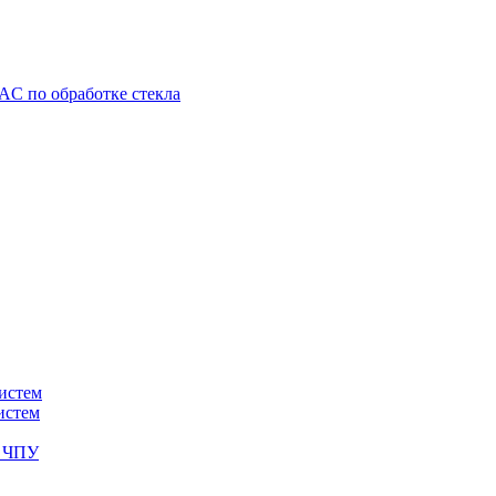
C по обработке стекла
истем
истем
с ЧПУ