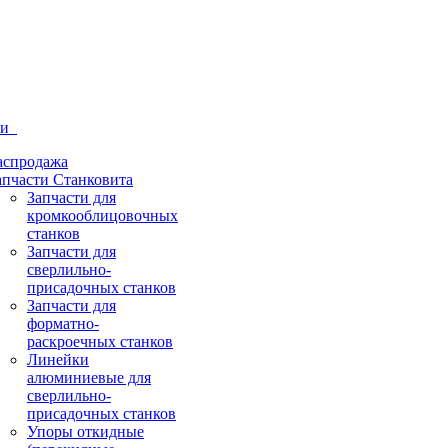
ти
аспродажа
апчасти Станковита
Запчасти для
кромкооблицовочных
станков
Запчасти для
сверлильно-
присадочных станков
Запчасти для
форматно-
раскроечных станков
Линейки
алюминиевые для
сверлильно-
присадочных станков
Упоры откидные