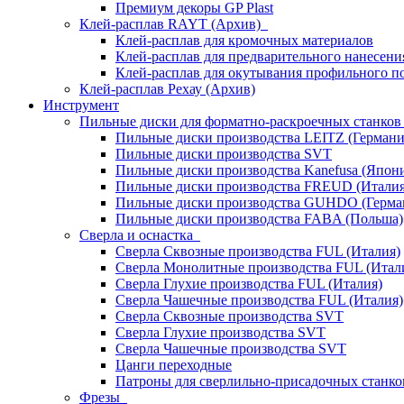
Премиум декоры GP Plast
Клей-расплав RAYT (Архив)
Клей-расплав для кромочных материалов
Клей-расплав для предварительного нанесени
Клей-расплав для окутывания профильного п
Клей-расплав Рехау (Архив)
Инструмент
Пильные диски для форматно-раскроечных станко
Пильные диски производства LEITZ (Германи
Пильные диски производства SVT
Пильные диски производства Kanefusa (Япон
Пильные диски производства FREUD (Италия
Пильные диски производства GUHDO (Герма
Пильные диски производства FABA (Польша)
Сверла и оснастка
Сверла Сквозные производства FUL (Италия)
Сверла Монолитные производства FUL (Итал
Сверла Глухие производства FUL (Италия)
Сверла Чашечные производства FUL (Италия)
Сверла Сквозные производства SVT
Сверла Глухие производства SVT
Сверла Чашечные производства SVT
Цанги переходные
Патроны для сверлильно-присадочных станков
Фрезы