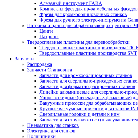
Алмазный инструмент FABA
Комплекты фрез для пр-ва мебельных фасадов
Фрезы для кромкооблицовочных станков
Фрезы для ручного электро-инструмента Gamm
Патроны и цанги для обрабатывающих центров с
Цанги
Патроны
Твердосплавные пластины для деревообработки
Твердосплавные пластины производства TIG
Твердосплавные пластины производства SVT
Запчасти
Распродажа
Запчасти Станковита
Запчасти для кромкооблицовочных станков
Запчасти для сверлильно-присадочных станко
Запчасти для форматно-раскроечных станков
Линейки алюминиевые для сверлильно-приса
Упоры откидные (перекидные, флажковые) дл
Вакуумные присоски для обрабатывающих цен
Круглые вакуумные присоски для станков I
Сверлильные головки и детали к ним
Запчасти для стружкоотсоса (пылеулавливател
Пневматика для станков
Электрика для станков
Подшипники