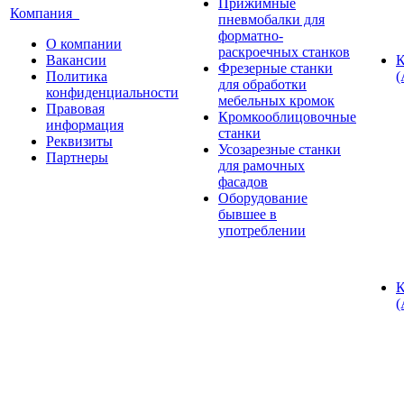
Прижимные
Компания
пневмобалки для
форматно-
О компании
раскроечных станков
Вакансии
К
Фрезерные станки
Политика
(
для обработки
конфиденциальности
мебельных кромок
Правовая
Кромкооблицовочные
информация
станки
Реквизиты
Усозарезные станки
Партнеры
для рамочных
фасадов
Оборудование
бывшее в
употреблении
К
(