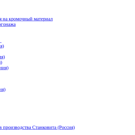
я на кромочный материал
огонажа
в
я)
ия)
)
ния)
ия)
 производства Станковита (Россия)