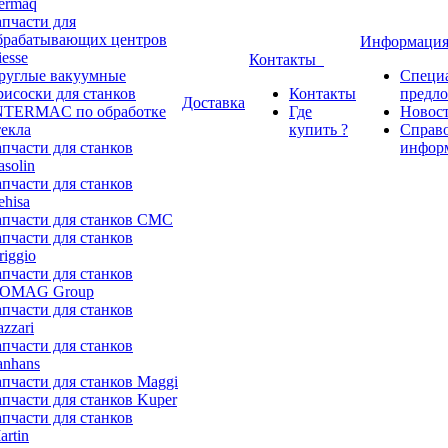
ermaq
апчасти для
брабатывающих центров
Информаци
iesse
Контакты
руглые вакуумные
Специ
рисоски для станков
Контакты
предл
Доставка
NTERMAC по обработке
Где
Новос
текла
купить ?
Справ
апчасти для станков
инфор
asolin
апчасти для станков
ehisa
апчасти для станков CMC
апчасти для станков
riggio
апчасти для станков
OMAG Group
апчасти для станков
azzari
апчасти для станков
anhans
апчасти для станков Maggi
апчасти для станков Kuper
апчасти для станков
artin