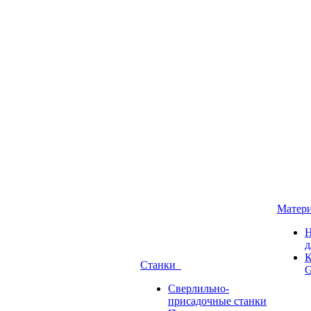
Матер
Н
д
К
Станки
G
Сверлильно-
присадочные станки