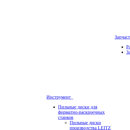
Запчас
Р
З
Инструмент
Пильные диски для
форматно-раскроечных
станков
Пильные диски
производства LEITZ