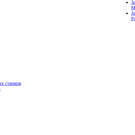
З
M
З
Р
х станков
к