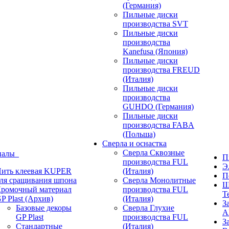
(Германия)
Пильные диски
производства SVT
Пильные диски
производства
Kanefusa (Япония)
Пильные диски
производства FREUD
(Италия)
Пильные диски
производства
GUHDO (Германия)
Пильные диски
производства FABA
(Польша)
Сверла и оснастка
Сверла Сквозные
иалы
П
производства FUL
Э
ить клеевая KUPER
(Италия)
П
ля сращивания шпона
Сверла Монолитные
Ш
ромочный материал
производства FUL
T
P Plast (Архив)
(Италия)
З
Базовые декоры
Сверла Глухие
A
GP Plast
производства FUL
З
Стандартные
(Италия)