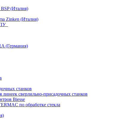
 BSP (Италия)
a Zinken (Италия)
 ЧПУ
RA (Германия)
в
дочных станков
я линеек сверлильно-присадочных станков
тров Biesse
NTERMAC по обработке стекла
я)