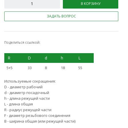
В КОРЗИНУ
ЗАДАТЬ ВОПРОС
Поделиться ссылкой:
R
D
d
h
L
5+5
33
8
18
55
Используемые сокращения:
D - диаметр рабочий
d - диаметр посадочный
h - длина режущей части
L - длина общая
R - радиус режущей части
F - диаметр резьбового соединения
B - ширина общая (или режущей части)