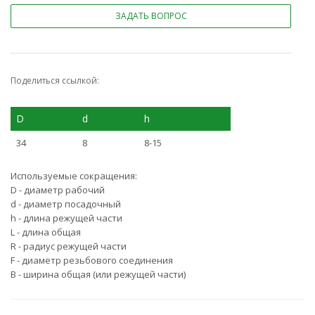
ЗАДАТЬ ВОПРОС
Поделиться ссылкой:
D
d
h
34
8
8-15
Используемые сокращения:
D - диаметр рабочий
d - диаметр посадочный
h - длина режущей части
L - длина общая
R - радиус режущей части
F - диаметр резьбового соединения
B - ширина общая (или режущей части)