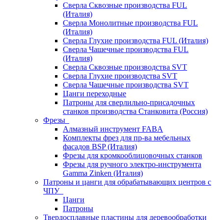
Сверла Сквозные производства FUL
(Италия)
Сверла Монолитные производства FUL
(Италия)
Сверла Глухие производства FUL (Италия)
Сверла Чашечные производства FUL
(Италия)
Сверла Сквозные производства SVT
Сверла Глухие производства SVT
Сверла Чашечные производства SVT
Цанги переходные
Патроны для сверлильно-присадочных
станков производства Станковита (Россия)
Фрезы
Алмазный инструмент FABA
Комплекты фрез для пр-ва мебельных
фасадов BSP (Италия)
Фрезы для кромкооблицовочных станков
Фрезы для ручного электро-инструмента
Gamma Zinken (Италия)
Патроны и цанги для обрабатывающих центров с
ЧПУ
Цанги
Патроны
Твердосплавные пластины для деревообработки