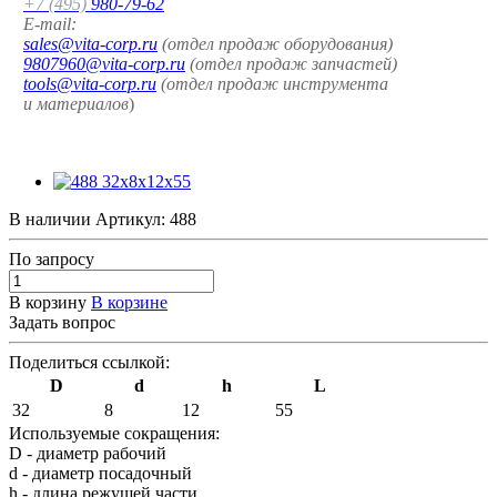
+7 (495)
980-79-62
E-mail:
sales@vita-corp.ru
(отдел продаж оборудования)
9807960@vita-corp.ru
(отдел продаж запчастей)
tools@vita-corp.ru
(отдел продаж инструмента
и
материалов
)
В наличии
Артикул:
488
По зап
р
осу
В корзину
В корзине
Задать вопрос
Поделиться ссылкой:
D
d
h
L
32
8
12
55
Используемые сокращения:
D - диаметр рабочий
d - диаметр посадочный
h - длина режущей части