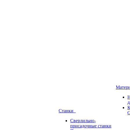
Матер
Н
д
К
Станки
G
Сверлильно-
присадочные станки