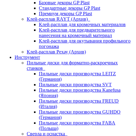
Базовые декоры GP Plast
Стандартные декоры GP Plast
Премиум декоры GP Plast
Клей-расплав RAYT (Архив)
Клей-расплав для кромочных материалов
Клей-расплав для предварительного
нанесения на кромочный материал
Клей-расплав для окутывания профильного
погонажа
Клей-расплав Рехау (Архив)
Инструмент
Пильные диски для форматно-раскроечных
станков
Пильные диски производства LEITZ
(Германия)
Пильные диски производства SVT
Пильные диски производства Kanefusa
(Япония)
Пильные диски производства FREUD
(Италия)
Пильные диски производства GUHDO
(Германия)
Пильные диски производства FABA
(Польша)
Сверла и оснастка