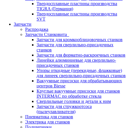
Твердосплавные пластины производства
TIGRA (Германия)
Твердосплавные пластины производства
SVT
Запчасти
Распродажа
Запчасти Станковита
Запчасти для кромкооблицовочных станков
Запчасти для сверлильно-присадочных
станков
Запчасти для форматно-раскроечных станков
Линейки алюминиевые для сверлильно-
присадочных станков
Упоры откидные (перекидные, флажковые)
для линеек сверлильно-присадочных станков
Вакуумные присоски для обрабатывающих
центров Biesse
Круглые вакуумные присоски для станков
INTERMAC по обработке стекла
Сверлильные головки и детали к ним
Запчасти для стружкоотсоса
(пылеулавливателя)
Пневматика для станков
Электрика для станков
Подшипники