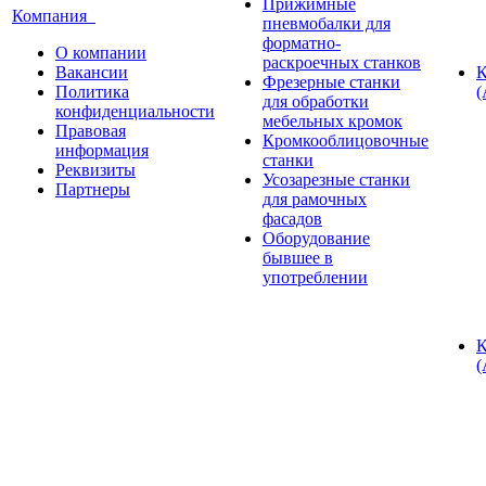
Прижимные
Компания
пневмобалки для
форматно-
О компании
раскроечных станков
Вакансии
К
Фрезерные станки
Политика
(
для обработки
конфиденциальности
мебельных кромок
Правовая
Кромкооблицовочные
информация
станки
Реквизиты
Усозарезные станки
Партнеры
для рамочных
фасадов
Оборудование
бывшее в
употреблении
К
(