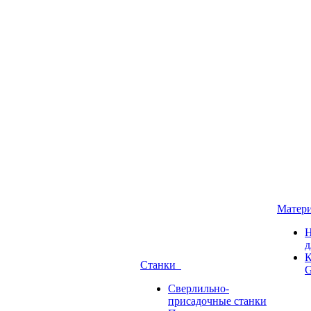
Матер
Н
д
К
Станки
G
Сверлильно-
присадочные станки