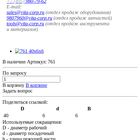
+7 (495)
980-79-62
E-mail:
sales@vita-corp.ru
(отдел продаж оборудования)
9807960@vita-corp.ru
(отдел продаж запчастей)
tools@vita-corp.ru
(отдел продаж инструмента
и
материалов
)
В наличии
Артикул:
761
По зап
р
осу
В корзину
В корзине
Задать вопрос
Поделиться ссылкой:
D
d
B
40
6
6
Используемые сокращения:
D - диаметр рабочий
d - диаметр посадочный
h - длина режущей части