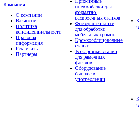
Прижимные
Компания
пневмобалки для
форматно-
О компании
раскроечных станков
Вакансии
К
Фрезерные станки
Политика
(
для обработки
конфиденциальности
мебельных кромок
Правовая
Кромкооблицовочные
информация
станки
Реквизиты
Усозарезные станки
Партнеры
для рамочных
фасадов
Оборудование
бывшее в
употреблении
К
(