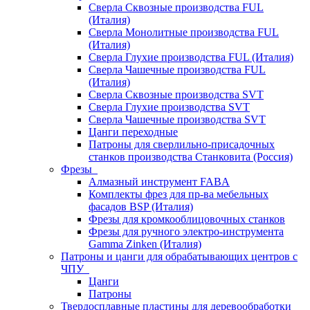
Сверла Сквозные производства FUL
(Италия)
Сверла Монолитные производства FUL
(Италия)
Сверла Глухие производства FUL (Италия)
Сверла Чашечные производства FUL
(Италия)
Сверла Сквозные производства SVT
Сверла Глухие производства SVT
Сверла Чашечные производства SVT
Цанги переходные
Патроны для сверлильно-присадочных
станков производства Станковита (Россия)
Фрезы
Алмазный инструмент FABA
Комплекты фрез для пр-ва мебельных
фасадов BSP (Италия)
Фрезы для кромкооблицовочных станков
Фрезы для ручного электро-инструмента
Gamma Zinken (Италия)
Патроны и цанги для обрабатывающих центров с
ЧПУ
Цанги
Патроны
Твердосплавные пластины для деревообработки