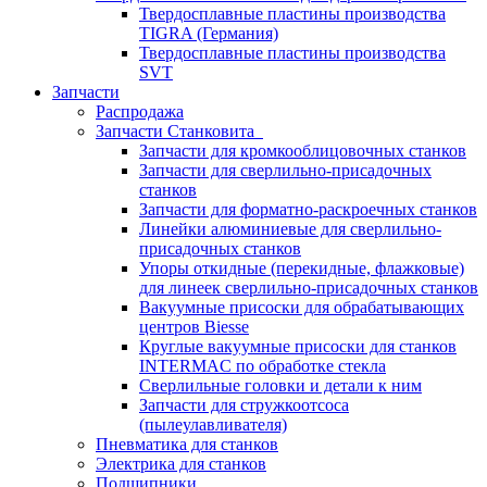
Твердосплавные пластины производства
TIGRA (Германия)
Твердосплавные пластины производства
SVT
Запчасти
Распродажа
Запчасти Станковита
Запчасти для кромкооблицовочных станков
Запчасти для сверлильно-присадочных
станков
Запчасти для форматно-раскроечных станков
Линейки алюминиевые для сверлильно-
присадочных станков
Упоры откидные (перекидные, флажковые)
для линеек сверлильно-присадочных станков
Вакуумные присоски для обрабатывающих
центров Biesse
Круглые вакуумные присоски для станков
INTERMAC по обработке стекла
Сверлильные головки и детали к ним
Запчасти для стружкоотсоса
(пылеулавливателя)
Пневматика для станков
Электрика для станков
Подшипники