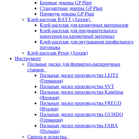
Базовые декоры GP Plast
Стандартные декоры GP Plast
Премиум декоры GP Plast
Клей-расплав RAYT (Архив)
Клей-расплав для кромочных материалов
Клей-расплав для предварительного
нанесения на кромочный материал
Клей-расплав для окутывания профильного
погонажа
Клей-расплав Рехау (Архив)
Инструмент
Пильные диски для форматно-раскроечных
станков
Пильные диски производства LEITZ
(Германия)
Пильные диски производства SVT
Пильные диски производства Kanefusa
(Япония)
Пильные диски производства FREUD
(Италия)
Пильные диски производства GUHDO
(Германия)
Пильные диски производства FABA
(Польша)
Сверла и оснастка