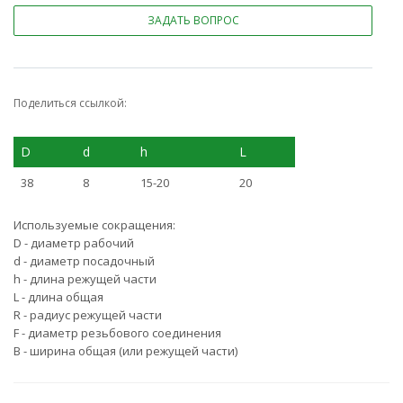
ЗАДАТЬ ВОПРОС
Поделиться ссылкой:
D
d
h
L
38
8
15-20
20
Используемые сокращения:
D - диаметр рабочий
d - диаметр посадочный
h - длина режущей части
L - длина общая
R - радиус режущей части
F - диаметр резьбового соединения
B - ширина общая (или режущей части)