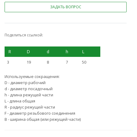
ЗАДАТЬ ВОПРОС
Поделиться ссылкой:
R
D
d
h
L
3
19
8
7
50
Используемые сокращения:
D - диаметр рабочий
d - диаметр посадочный
h - длина режущей части
L - длина общая
R - радиус режущей части
F - диаметр резьбового соединения
B - ширина общая (или режущей части)