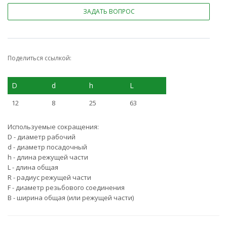
ЗАДАТЬ ВОПРОС
Поделиться ссылкой:
D
d
h
L
12
8
25
63
Используемые сокращения:
D - диаметр рабочий
d - диаметр посадочный
h - длина режущей части
L - длина общая
R - радиус режущей части
F - диаметр резьбового соединения
B - ширина общая (или режущей части)