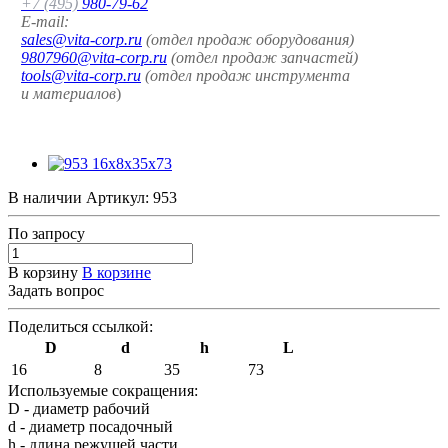
+7 (495)
980-79-62
E-mail:
sales@vita-corp.ru
(отдел продаж оборудования)
9807960@vita-corp.ru
(отдел продаж запчастей)
tools@vita-corp.ru
(отдел продаж инструмента
и
материалов
)
В наличии
Артикул:
953
По зап
р
осу
В корзину
В корзине
Задать вопрос
Поделиться ссылкой:
D
d
h
L
16
8
35
73
Используемые сокращения:
D - диаметр рабочий
d - диаметр посадочный
h - длина режущей части