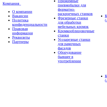
Прижимные
Компания
пневмобалки для
форматно-
О компании
раскроечных станков
Вакансии
К
Фрезерные станки
Политика
(
для обработки
конфиденциальности
мебельных кромок
Правовая
Кромкооблицовочные
информация
станки
Реквизиты
Усозарезные станки
Партнеры
для рамочных
фасадов
Оборудование
бывшее в
употреблении
К
(