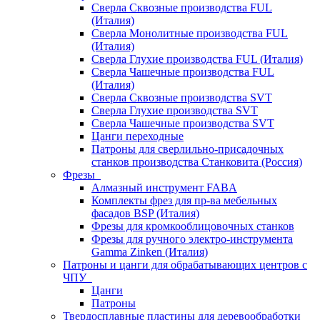
Сверла Сквозные производства FUL
(Италия)
Сверла Монолитные производства FUL
(Италия)
Сверла Глухие производства FUL (Италия)
Сверла Чашечные производства FUL
(Италия)
Сверла Сквозные производства SVT
Сверла Глухие производства SVT
Сверла Чашечные производства SVT
Цанги переходные
Патроны для сверлильно-присадочных
станков производства Станковита (Россия)
Фрезы
Алмазный инструмент FABA
Комплекты фрез для пр-ва мебельных
фасадов BSP (Италия)
Фрезы для кромкооблицовочных станков
Фрезы для ручного электро-инструмента
Gamma Zinken (Италия)
Патроны и цанги для обрабатывающих центров с
ЧПУ
Цанги
Патроны
Твердосплавные пластины для деревообработки