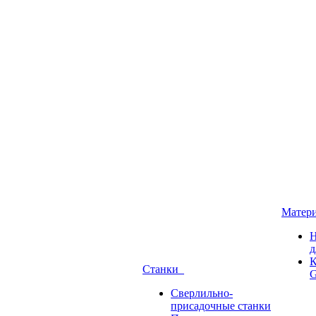
Матер
Н
д
К
Станки
G
Сверлильно-
присадочные станки