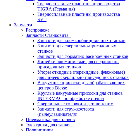
Твердосплавные пластины производства
TIGRA (Германия)
Твердосплавные пластины производства
SVT
Запчасти
Распродажа
Запчасти Станковита
Запчасти для кромкооблицовочных станков
Запчасти для сверлильно-присадочных
станков
Запчасти для форматно-раскроечных станков
Линейки алюминиевые для сверлильно-
присадочных станков
Упоры откидные (перекидные, флажковые)
для линеек сверлильно-присадочных станков
Вакуумные присоски для обрабатывающих
центров Biesse
Круглые вакуумные присоски для станков
INTERMAC по обработке стекла
Сверлильные головки и детали к ним
Запчасти для стружкоотсоса
(пылеулавливателя)
Пневматика для станков
Электрика для станков
Подшипники