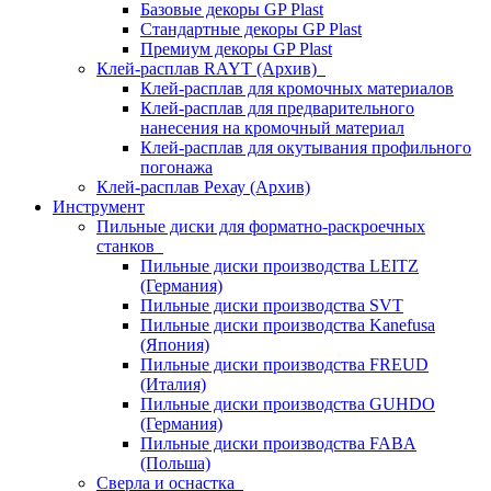
Базовые декоры GP Plast
Стандартные декоры GP Plast
Премиум декоры GP Plast
Клей-расплав RAYT (Архив)
Клей-расплав для кромочных материалов
Клей-расплав для предварительного
нанесения на кромочный материал
Клей-расплав для окутывания профильного
погонажа
Клей-расплав Рехау (Архив)
Инструмент
Пильные диски для форматно-раскроечных
станков
Пильные диски производства LEITZ
(Германия)
Пильные диски производства SVT
Пильные диски производства Kanefusa
(Япония)
Пильные диски производства FREUD
(Италия)
Пильные диски производства GUHDO
(Германия)
Пильные диски производства FABA
(Польша)
Сверла и оснастка