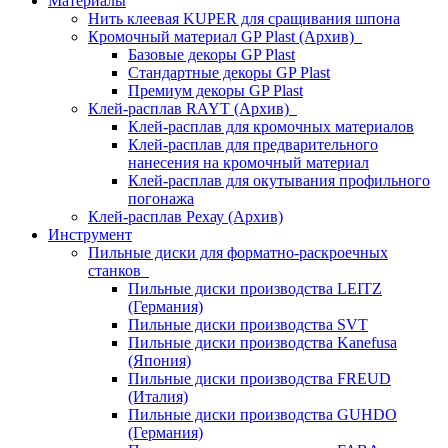
Материалы
Нить клеевая KUPER для сращивания шпона
Кромочный материал GP Plast (Архив)
Базовые декоры GP Plast
Стандартные декоры GP Plast
Премиум декоры GP Plast
Клей-расплав RAYT (Архив)
Клей-расплав для кромочных материалов
Клей-расплав для предварительного
нанесения на кромочный материал
Клей-расплав для окутывания профильного
погонажа
Клей-расплав Рехау (Архив)
Инструмент
Пильные диски для форматно-раскроечных
станков
Пильные диски производства LEITZ
(Германия)
Пильные диски производства SVT
Пильные диски производства Kanefusa
(Япония)
Пильные диски производства FREUD
(Италия)
Пильные диски производства GUHDO
(Германия)