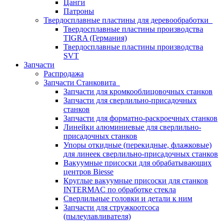
Цанги
Патроны
Твердосплавные пластины для деревообработки
Твердосплавные пластины производства
TIGRA (Германия)
Твердосплавные пластины производства
SVT
Запчасти
Распродажа
Запчасти Станковита
Запчасти для кромкооблицовочных станков
Запчасти для сверлильно-присадочных
станков
Запчасти для форматно-раскроечных станков
Линейки алюминиевые для сверлильно-
присадочных станков
Упоры откидные (перекидные, флажковые)
для линеек сверлильно-присадочных станков
Вакуумные присоски для обрабатывающих
центров Biesse
Круглые вакуумные присоски для станков
INTERMAC по обработке стекла
Сверлильные головки и детали к ним
Запчасти для стружкоотсоса
(пылеулавливателя)