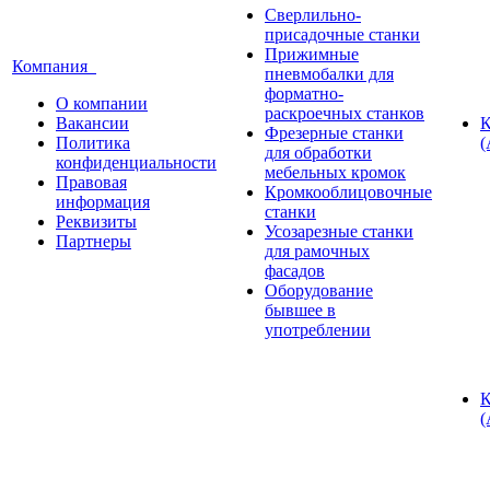
Сверлильно-
присадочные станки
Прижимные
Компания
пневмобалки для
форматно-
О компании
раскроечных станков
Вакансии
К
Фрезерные станки
Политика
(
для обработки
конфиденциальности
мебельных кромок
Правовая
Кромкооблицовочные
информация
станки
Реквизиты
Усозарезные станки
Партнеры
для рамочных
фасадов
Оборудование
бывшее в
употреблении
К
(