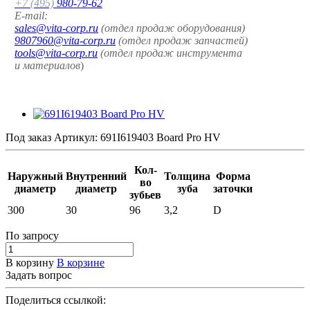
+7 (495)
980-79-62
E-mail:
sales@vita-corp.ru
(отдел продаж оборудования)
9807960@vita-corp.ru
(отдел продаж запчастей)
tools@vita-corp.ru
(отдел продаж инструмента
и
материалов
)
Под заказ
Артикул:
691I619403 Board Pro HV
Кол-
Наружный
Внутренний
Толщина
Форма
во
диаметр
диаметр
зуба
заточки
зубьев
300
30
96
3,2
D
По зап
р
осу
В корзину
В корзине
Задать вопрос
Поделиться ссылкой: