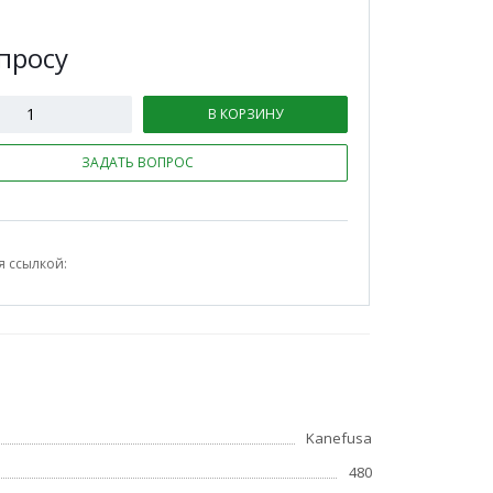
п
р
осу
В КОРЗИНУ
ЗАДАТЬ ВОПРОС
я ссылкой:
Kanefusa
480