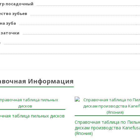
тр посадочный
ство зубьев
а зуба
 заточки
р
авочная Информация
чная таблица пильных дисков
Справочная таблица по Пиль
дискам производства Kanefus
(Япония)