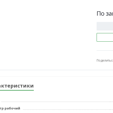
По за
Поделитьс
актеристики
тр рабочий