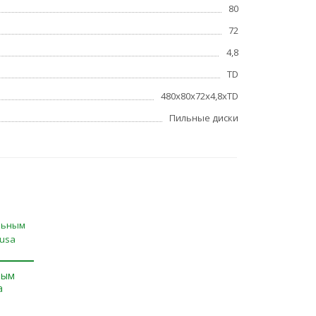
80
72
4,8
TD
480x80x72x4,8xTD
Пильные диски
ным
a