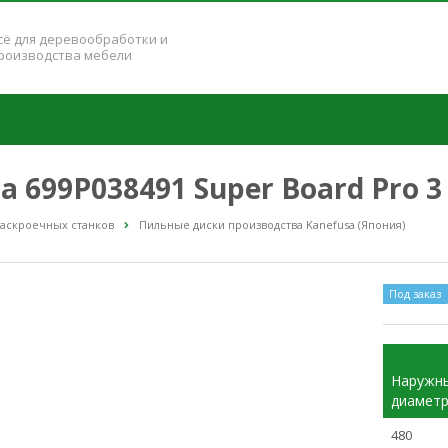
сё для деревообработки и
роизводства мебели
 699P038491 Super Board Pro 3
раскроечных станков
Пильные диски производства Kanefusa (Япония)
Под заказ
Наружн
диамет
480