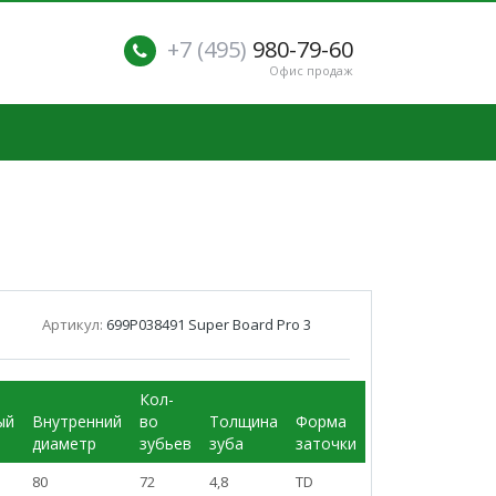
+7 (495)
980-79-60
Офис продаж
Артикул:
699P038491 Super Board Pro 3
Кол-
ый
Внутренний
во
Толщина
Форма
р
диаметр
зубьев
зуба
заточки
80
72
4,8
TD