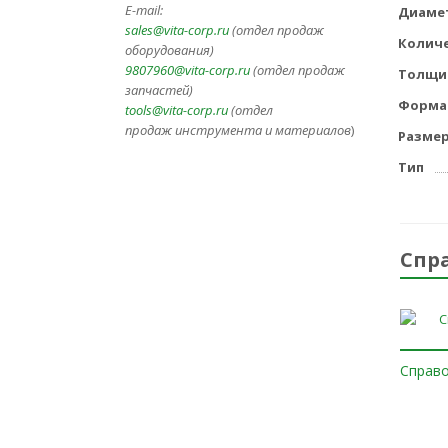
E-mail:
Диаме
sales@vita-corp.ru
(отдел продаж
Количе
оборудования)
9807960@vita-corp.ru
(отдел продаж
Толщин
запчастей)
Форма
tools@vita-corp.ru
(отдел
продаж инструмента и
материалов
)
Разме
Тип
Спр
Справо